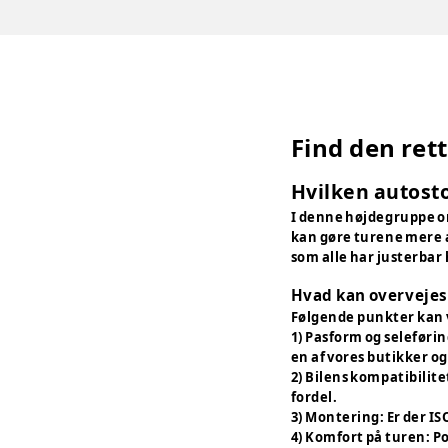
Find den rett
Hvilken autosto
I denne højdegruppe om
kan gøre turene mere a
som alle har justerba
Hvad kan overvejes 
Følgende punkter kan
1) Pasform og seleførin
en af vores butikker o
2) Bilens kompatibilite
fordel.
3) Montering: Er der IS
4) Komfort på turen: P