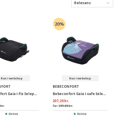
Relevans
Kun i webshop
Kun i webshop
NFORT
BEBECONFORT
Bebeconfort Gaia i-fix Selepude- Mineral black
Bebeconfort Gaia i-safe Selepude - Fun Frozen
.
207,20 kr.
 kr.
Før:
259,00 kr.
Online
Online