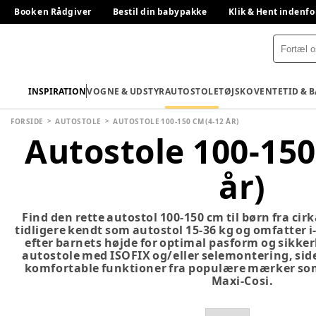
Book en Rådgiver
Bestil din babypakke
Klik & Hent indenfo
INSPIRATION
VOGNE & UDSTYR
AUTOSTOLE
TØJ
SKO
VENTETID & 
FORSIDE
AUTOSTOLE
AUTOSTOLE 100-150 CM (4-12 ÅR)
Autostole 100-150
år)
Find den rette autostol 100-150 cm til børn fra cirka
tidligere kendt som autostol 15-36 kg og omfatter i
efter barnets højde for optimal pasform og sikke
autostole med ISOFIX og/eller selemontering, sid
komfortable funktioner fra populære mærker som
Maxi-Cosi.