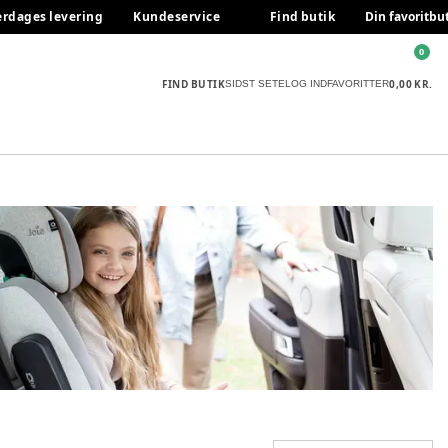
erdages levering
Kundeservice
Find butik
Din favoritbu
0
FIND BUTIK
0,00 KR.
SIDST SETE
LOG IND
FAVORITTER