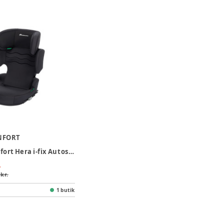
NFORT
Bebeconfort Hera i-fix Autostol - Mineral Black
.
 kr.
1 butik