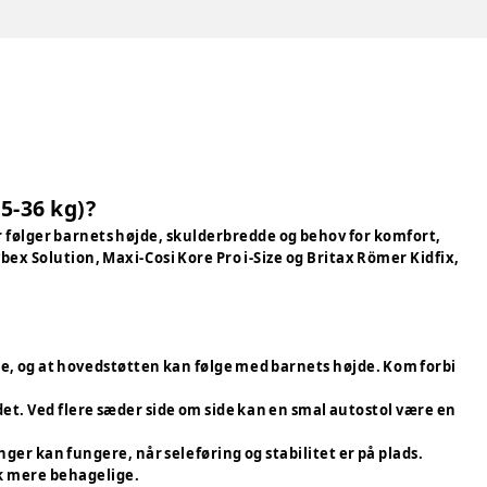
5-36 kg)?
følger barnets højde, skulderbredde og behov for komfort,
x Solution, Maxi-Cosi Kore Pro i-Size og Britax Römer Kidfix,
rne, og at hovedstøtten kan følge med barnets højde. Kom forbi
det. Ved flere sæder side om side kan en smal autostol være en
ger kan fungere, når seleføring og stabilitet er på plads.
æk mere behagelige.