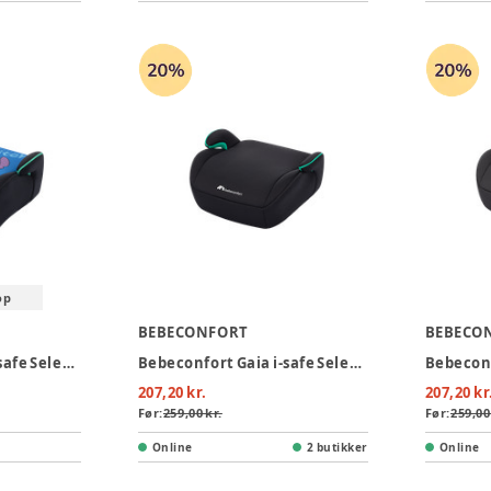
op
BEBECONFORT
BEBECO
Bebeconfort Gaia i-safe Selepude - Fun Stitch
Bebeconfort Gaia i-safe Selepude - Mineral Black
207,20 kr.
207,20 kr
Før:
259,00 kr.
Før:
259,00
Online
2 butikker
Online