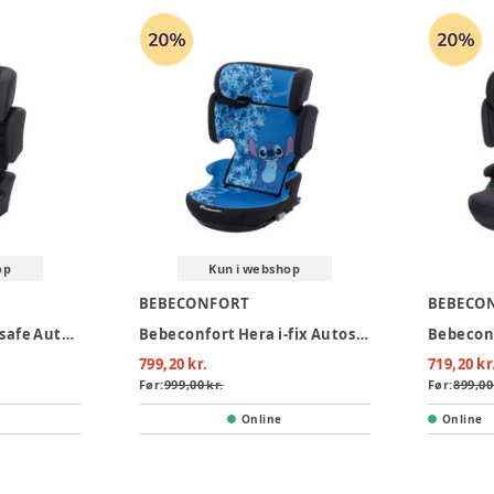
op
Kun i webshop
BEBECONFORT
BEBECO
Bebeconfort Hera i-safe Autostol - Mineral Black
Bebeconfort Hera i-fix Autostol - Fun Stitch
799,20 kr.
719,20 kr
Før:
999,00 kr.
Før:
899,00
Online
Online