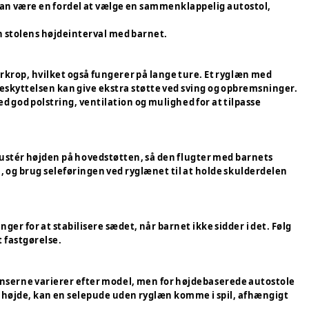
kan være en fordel at vælge en sammenklappelig autostol,
ch stolens højdeinterval med barnet.
overkrop, hvilket også fungerer på lange ture. Et ryglæn med
beskyttelsen kan give ekstra støtte ved sving og opbremsninger.
 god polstring, ventilation og mulighed for at tilpasse
Justér højden på hovedstøtten, så den flugter med barnets
, og brug seleføringen ved ryglænet til at holde skulderdelen
er for at stabilisere sædet, når barnet ikke sidder i det. Følg
 fastgørelse.
rænserne varierer efter model, men for højdebaserede autostole
e højde, kan en selepude uden ryglæn komme i spil, afhængigt