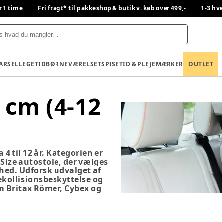
r 1 time
Fri fragt* til pakkeshop & butik v. køb over 499,-
1-3 hv
BARSEL
LEGETID
BØRNEVÆRELSET
SPISETID & PLEJE
MÆRKER
OUTLET
 cm (4-12
 4 til 12 år. Kategorien er
-Size autostole, der vælges
rhed. Udforsk udvalget af
ekollisionsbeskyttelse og
 Britax Römer, Cybex og