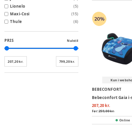
Lionelo
(
5
)
Maxi-Cosi
(
15
)
Thule
(
6
)
PRIS
Nulstil
207,20 kr.
799,20 kr.
Kun i websh
BEBECONFORT
207,20 kr.
Før:
259,00 kr.
Online