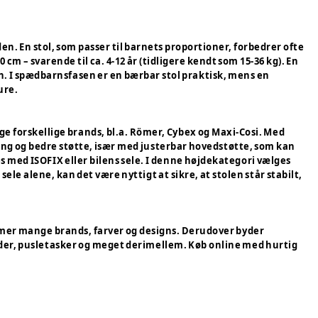
en. En stol, som passer til barnets proportioner, forbedrer ofte
cm – svarende til ca. 4-12 år (tidligere kendt som 15-36 kg). En
en. I spædbarnsfasen er en bærbar stol praktisk, mens en
ure.
nge forskellige brands, bl.a. Römer, Cybex og Maxi-Cosi. Med
ing og bedre støtte, især med justerbar hovedstøtte, som kan
s med ISOFIX eller bilens sele. I denne højdekategori vælges
ele alene, kan det være nyttigt at sikre, at stolen står stabilt,
rummer mange brands, farver og designs. Derudover byder
der, pusletasker og meget derimellem. Køb online med hurtig