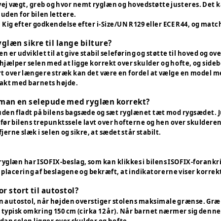
ej vægt, greb og hvor nemt ryglæn og hovedstøtte justeres. Det 
uden for bilen lettere.
 Kig efter godkendelse efter i-Size/UN R129 eller ECE R44, og mat
glæn sikre til lange bilture?
n er udviklet til at give stabil seleføring og støtte til hoved og 
hjælper selen med at ligge korrekt over skulder og hofte, og side
t over længere stræk kan det være en fordel at vælge en model med
takt med barnets højde.
man en selepude med ryglæn korrekt?
uden fladt på bilens bagsæde og sæt ryglænet tæt mod rygsædet. 
 før bilens trepunktssele lavt over hofterne og hen over skulderen
jerne slæk i selen og sikre, at sædet står stabilt.
læn har ISOFIX-beslag, som kan klikkes i bilens ISOFIX-forankring
placering af beslagene og bekræft, at indikatorerne viser korrekt
r stort til autostol?
il en autostol, når højden overstiger stolens maksimale grænse. G
 typisk omkring 150 cm (cirka 12 år). Når barnet nærmer sig denn
dan selen ligger over skulder og hofte.