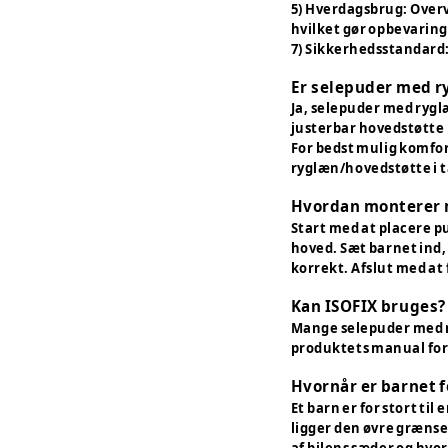
5) Hverdagsbrug: Overv
hvilket gør opbevaring 
7) Sikkerhedsstandard:
Er selepuder med ry
Ja, selepuder med ryglæ
justerbar hovedstøtte 
For bedst mulig komfor
ryglæn/hovedstøtte i 
Hvordan monterer 
Start med at placere p
hoved. Sæt barnet ind,
korrekt. Afslut med at f
Kan ISOFIX bruges?
Mange selepuder med ryg
produktets manual for 
Hvornår er barnet fo
Et barn er for stort t
ligger den øvre grænse
af bilens sæder og hvor