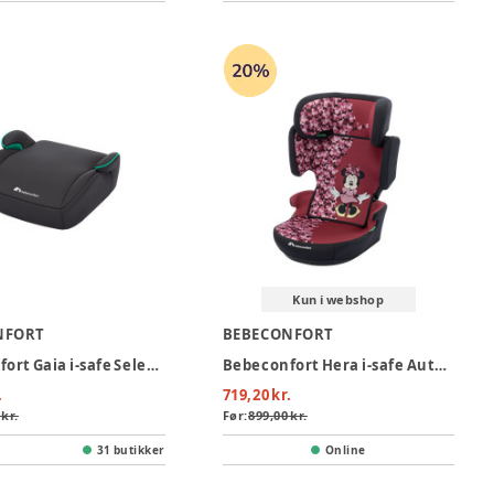
Kun i webshop
NFORT
BEBECONFORT
Bebeconfort Gaia i-safe Selepude - Mineral Graphite
Bebeconfort Hera i-safe Autostol - Fun Minnie
.
719,20 kr.
 kr.
Før:
899,00 kr.
31 butikker
Online