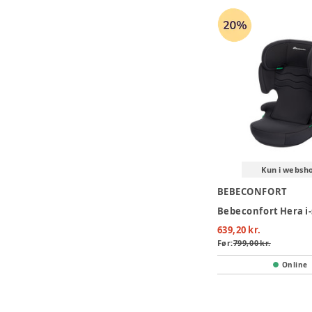
Kun i websh
BEBECONFORT
639,20 kr.
Før:
799,00 kr.
Online