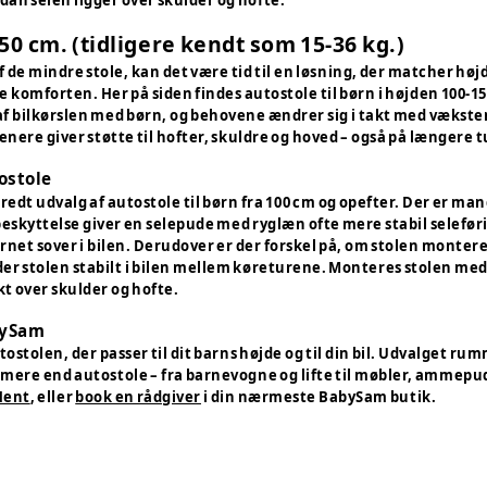
50 cm. (tidligere kendt som 15-36 kg.)
 de mindre stole, kan det være tid til en løsning, der matcher højd
 komforten. Her på siden findes autostole til børn i højden 100-150 
l af bilkørslen med børn, og behovene ændrer sig i takt med vækst
nere giver støtte til hofter, skuldre og hoved – også på længere t
ostole
bredt udvalg af autostole til børn fra 100 cm og opefter. Der er ma
beskyttelse giver en selepude med ryglæn ofte mere stabil selefør
rnet sover i bilen. Derudover er der forskel på, om stolen montere
der stolen stabilt i bilen mellem køreturene. Monteres stolen med s
kt over skulder og hofte.
bySam
ostolen, der passer til dit barns højde og til din bil. Udvalget 
ere end autostole – fra barnevogne og lifte til møbler, ammepu
Hent
, eller
book en rådgiver
i din nærmeste BabySam butik.