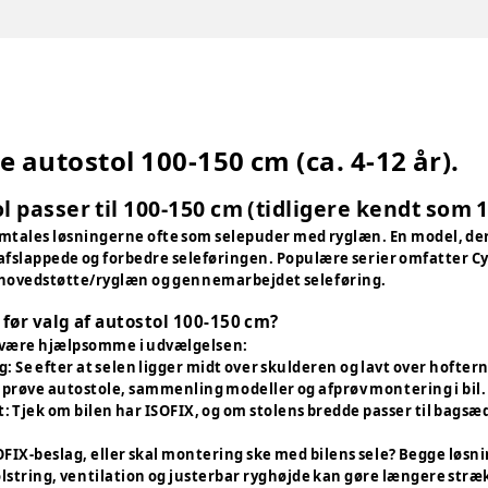
e autostol 100-150 cm (ca. 4-12 år).
l passer til 100-150 cm (tidligere kendt som 1
tales løsningerne ofte som selepuder med ryglæn. En model, der 
fslappede og forbedre seleføringen. Populære serier omfatter Cybe
r hovedstøtte/ryglæn og gennemarbejdet seleføring.
før valg af autostol 100-150 cm?
 være hjælpsomme i udvælgelsen:
g: Se efter at selen ligger midt over skulderen og lavt over hofte
g prøve autostole, sammenling modeller og afprøv montering i bil.
t: Tjek om bilen har ISOFIX, og om stolens bredde passer til bagsæ
OFIX-beslag, eller skal montering ske med bilens sele? Begge løsnin
olstring, ventilation og justerbar ryghøjde kan gøre længere str