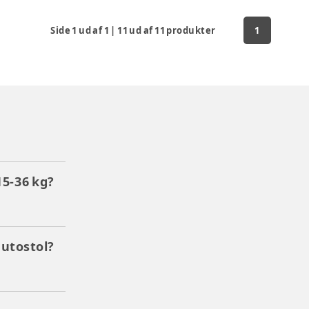
Side
1
ud af
1
|
11
ud af
11
produkter
1
15-36 kg?
autostol?