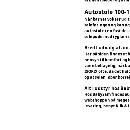
Autostole 100-1
Når barnet vokser ud af
seleføringen og kan øge
autostol er en fast de
selepude med ryglæn se
Bredt udvalg af aut
Her på siden findes et 
hensyn til komfort og 
være behagelig, når ba
ISOFIX ofte, da det hol
og at selen løber korre
Alt i udstyr hos Ba
Hos BabySam findes aut
webshoppen på meget m
levering,
benyt Klik & 