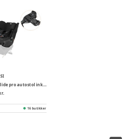
SI
Pearl xl slide pro autostol inkl. familyfix slide pro base - Authentic black
kr.
16 butikker