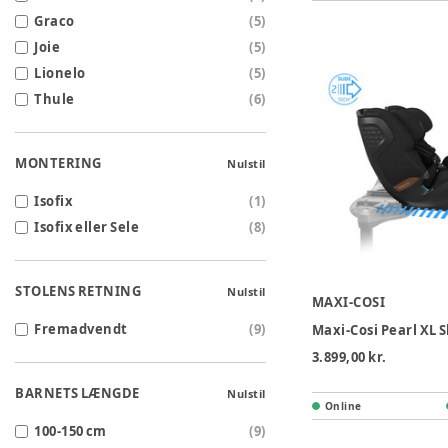
Graco
(
5
)
Joie
(
5
)
Lionelo
(
5
)
Thule
(
6
)
MONTERING
Nulstil
Isofix
(
1
)
Isofix eller Sele
(
8
)
STOLENS RETNING
Nulstil
MAXI-COSI
Fremadvendt
(
9
)
3.899,00 kr.
BARNETS LÆNGDE
Nulstil
Online
100-150 cm
(
9
)