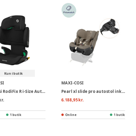
Kun i butik
SI
MAXI-COSI
Maxi-Cosi RodiFix R i-Size Autostol - Authentic Black
Pearl xl slide pro autostol inkl. familyfix slide pro base - Authentic truffle
kr.
6.188,95 kr.
1 butik
Online
1 butik