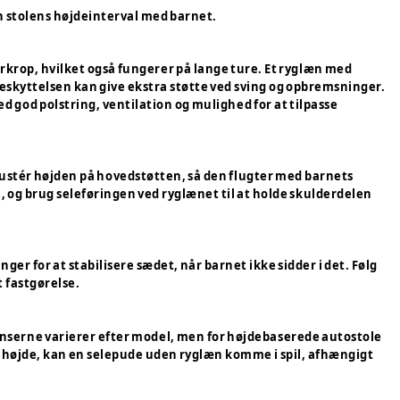
ch stolens højdeinterval med barnet.
overkrop, hvilket også fungerer på lange ture. Et ryglæn med
beskyttelsen kan give ekstra støtte ved sving og opbremsninger.
 god polstring, ventilation og mulighed for at tilpasse
Justér højden på hovedstøtten, så den flugter med barnets
, og brug seleføringen ved ryglænet til at holde skulderdelen
er for at stabilisere sædet, når barnet ikke sidder i det. Følg
 fastgørelse.
rænserne varierer efter model, men for højdebaserede autostole
e højde, kan en selepude uden ryglæn komme i spil, afhængigt