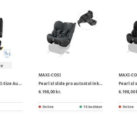
op
MAXI-COSI
MAXI-CO
Maxi-Cosi RodiFix M I-Size Autostol - Basic Black
Pearl xl slide pro autostol inkl. familyfix slide pro base - Authentic graphite
6.198,00 kr.
6.198,00 
Online
10 butikker
Online