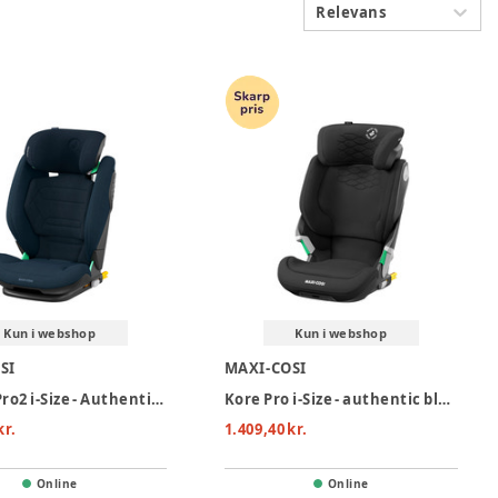
Relevans
Kun i webshop
Kun i webshop
SI
MAXI-COSI
RodiFix Pro2 i-Size - Authentic Blue
Kore Pro i-Size - authentic black
kr.
1.409,40 kr.
Online
Online