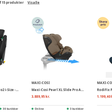
f
15
produkter
Vis alle
MAXI-COSI
MAXI-CO
Maxi-Cosi RodiFix Pro2 i-Size - Authentic Black
Maxi-Cosi Pearl XL Slide Pro Autostol - Authentic Truffle
3.889,95 kr.
1.199,40 
30 butikker
Online
3 butikker