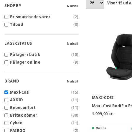
Viser
15
ud a
SHOP BY
Nulstil
Prismatchede varer
(
2
)
Tilbud
(
3
)
LAGERSTATUS
Nulstil
På lager i butik
(
10
)
På lager online
(
9
)
BRAND
Nulstil
Maxi-Cosi
(
15
)
MAXI-COSI
AXKID
(
11
)
Bebeconfort
(
11
)
1.999,00 kr.
Britax Römer
(
30
)
Cybex
(
11
)
Online
FAIRGO
(
2
)