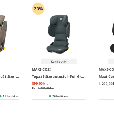
Kun i butik
MAXI-COSI
MAXI-CO
Maxi-Cosi RodiFix Pro2 i-Size - Authentic Truffle
Topaz I-Size autostol - Full Graphite
899,00 kr.
1.299,00 
Før:
1.299,00 kr.
15 butikker
26 butikker