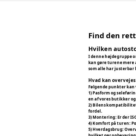
Find den rett
Hvilken autosto
I denne højdegruppe om
kan gøre turene mere a
som alle har justerba
Hvad kan overvejes 
Følgende punkter kan
1) Pasform og seleførin
en af vores butikker o
2) Bilens kompatibilite
fordel.
3) Montering: Er der IS
4) Komfort på turen: P
5) Hverdagsbrug: Overv
hvilket gør opbevaring 