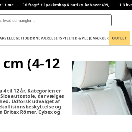
r 1 time
Fri fragt* til pakkeshop & butik v. køb over 499,-
1-3 hv
BARSEL
LEGETID
BØRNEVÆRELSET
SPISETID & PLEJE
MÆRKER
OUTLET
 cm (4-12
 4 til 12 år. Kategorien er
-Size autostole, der vælges
rhed. Udforsk udvalget af
ekollisionsbeskyttelse og
 Britax Römer, Cybex og