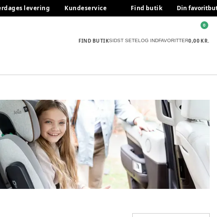
erdages levering
Kundeservice
Find butik
Din favoritbu
0
FIND BUTIK
0,00 KR.
SIDST SETE
LOG IND
FAVORITTER