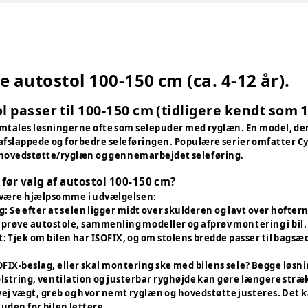
e autostol 100-150 cm (ca. 4-12 år).
l passer til 100-150 cm (tidligere kendt som 1
tales løsningerne ofte som selepuder med ryglæn. En model, der 
fslappede og forbedre seleføringen. Populære serier omfatter Cybe
r hovedstøtte/ryglæn og gennemarbejdet seleføring.
før valg af autostol 100-150 cm?
 være hjælpsomme i udvælgelsen:
g: Se efter at selen ligger midt over skulderen og lavt over hofte
g prøve autostole, sammenling modeller og afprøv montering i bil.
t: Tjek om bilen har ISOFIX, og om stolens bredde passer til bagsæ
OFIX-beslag, eller skal montering ske med bilens sele? Begge løsnin
olstring, ventilation og justerbar ryghøjde kan gøre længere str
ej vægt, greb og hvor nemt ryglæn og hovedstøtte justeres. Det 
uden for bilen lettere.