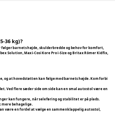
5-36 kg)?
følger barnets højde, skulderbredde og behov for komfort,
x Solution, Maxi-Cosi Kore Pro i-Size og Britax Römer Kidfix,
rne, og at hovedstøtten kan følge med barnets højde. Kom forbi
det. Ved flere sæder side om side kan en smal autostol være en
ger kan fungere, når seleføring og stabilitet er på plads.
æk mere behagelige.
kan være en fordel at vælge en sammenklappelig autostol,