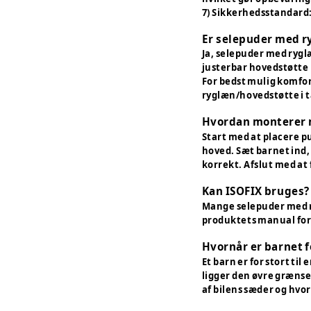
7) Sikkerhedsstandard:
Er selepuder med ry
Ja, selepuder med ryglæ
justerbar hovedstøtte 
For bedst mulig komfor
ryglæn/hovedstøtte i 
Hvordan monterer 
Start med at placere p
hoved. Sæt barnet ind,
korrekt. Afslut med at f
Kan ISOFIX bruges?
Mange selepuder med ryg
produktets manual for 
Hvornår er barnet fo
Et barn er for stort t
ligger den øvre grænse
af bilens sæder og hvor