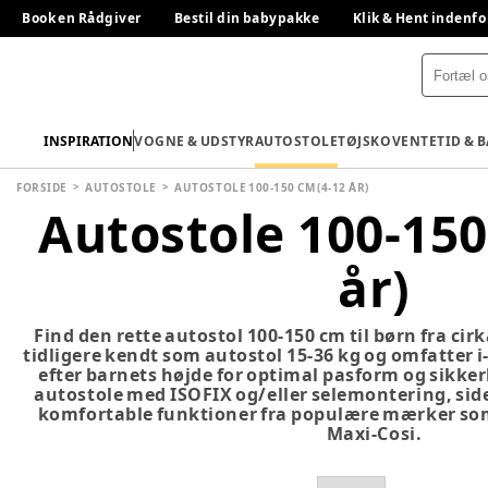
Book en Rådgiver
Bestil din babypakke
Klik & Hent indenfo
INSPIRATION
VOGNE & UDSTYR
AUTOSTOLE
TØJ
SKO
VENTETID & 
FORSIDE
AUTOSTOLE
AUTOSTOLE 100-150 CM (4-12 ÅR)
Autostole 100-150
år)
Find den rette autostol 100-150 cm til børn fra cirka
tidligere kendt som autostol 15-36 kg og omfatter i
efter barnets højde for optimal pasform og sikke
autostole med ISOFIX og/eller selemontering, sid
komfortable funktioner fra populære mærker som
Maxi-Cosi.