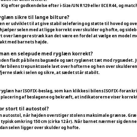
 Kig efter godkendelse efter i-Size/UN R129 eller ECE R44, og mat
glæn sikre til lange bilture?
n er udviklet til at give stabil seleføring og støtte til hoved og 
hjælper selen med at ligge korrekt over skulder og hofte, og side
t over længere stræk kan det være en fordel at vælge en model med
takt med barnets højde.
man en selepude med ryglæn korrekt?
uden fladt på bilens bagsæde og sæt ryglænet tæt mod rygsædet. 
 før bilens trepunktssele lavt over hofterne og hen over skulderen
jerne slæk i selen og sikre, at sædet står stabilt.
læn har ISOFIX-beslag, som kan klikkes i bilens ISOFIX-forankring
placering af beslagene og bekræft, at indikatorerne viser korrekt
r stort til autostol?
il en autostol, når højden overstiger stolens maksimale grænse. G
 typisk omkring 150 cm (cirka 12 år). Når barnet nærmer sig denn
dan selen ligger over skulder og hofte.