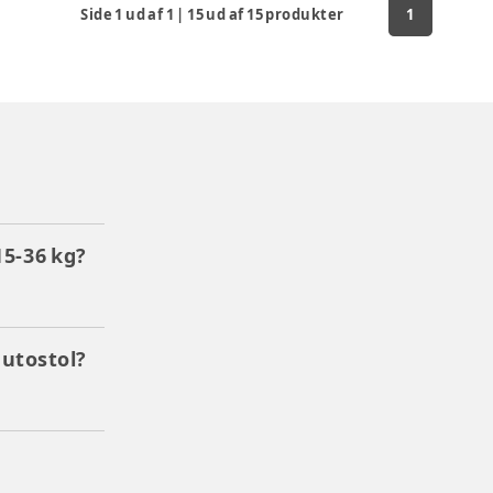
Side
1
ud af
1
|
15
ud af
15
produkter
1
15-36 kg?
autostol?