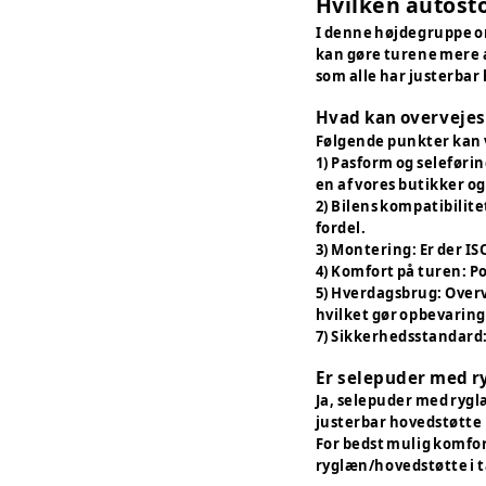
Hvilken autosto
I denne højdegruppe om
kan gøre turene mere a
som alle har justerba
Hvad kan overvejes 
Følgende punkter kan
1) Pasform og seleførin
en af vores butikker o
2) Bilens kompatibilite
fordel.
3) Montering: Er der IS
4) Komfort på turen: P
5) Hverdagsbrug: Overv
hvilket gør opbevaring 
7) Sikkerhedsstandard:
Er selepuder med ry
Ja, selepuder med ryglæ
justerbar hovedstøtte 
For bedst mulig komfor
ryglæn/hovedstøtte i 