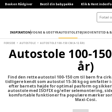
Book en Rådgiver
Bestil din babypakke
Klik & Hent indenfo
INSPIRATION
VOGNE & UDSTYR
AUTOSTOLE
TØJ
SKO
VENTETID & 
FORSIDE
AUTOSTOLE
AUTOSTOLE 100-150 CM (4-12 ÅR)
Autostole 100-150
år)
Find den rette autostol 100-150 cm til børn fra cirka
tidligere kendt som autostol 15-36 kg og omfatter i
efter barnets højde for optimal pasform og sikke
autostole med ISOFIX og/eller selemontering, sid
komfortable funktioner fra populære mærker som
Maxi-Cosi.