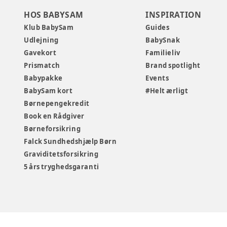
HOS BABYSAM
INSPIRATION
Klub BabySam
Guides
Udlejning
BabySnak
Gavekort
Familieliv
Prismatch
Brand spotlight
Babypakke
Events
BabySam kort
#Helt ærligt
Børnepengekredit
Book en Rådgiver
Børneforsikring
Falck Sundhedshjælp Børn
Graviditetsforsikring
5 års tryghedsgaranti