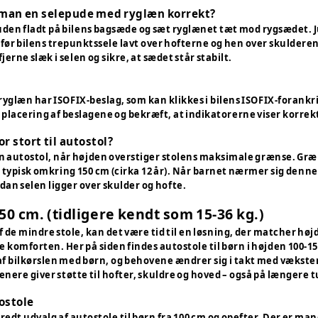
man en selepude med ryglæn korrekt?
uden fladt på bilens bagsæde og sæt ryglænet tæt mod rygsædet. 
 før bilens trepunktssele lavt over hofterne og hen over skulderen
jerne slæk i selen og sikre, at sædet står stabilt.
læn har ISOFIX-beslag, som kan klikkes i bilens ISOFIX-forankring
placering af beslagene og bekræft, at indikatorerne viser korrekt
r stort til autostol?
il en autostol, når højden overstiger stolens maksimale grænse. G
 typisk omkring 150 cm (cirka 12 år). Når barnet nærmer sig denn
dan selen ligger over skulder og hofte.
50 cm. (tidligere kendt som 15-36 kg.)
 de mindre stole, kan det være tid til en løsning, der matcher højd
 komforten. Her på siden findes autostole til børn i højden 100-150 
l af bilkørslen med børn, og behovene ændrer sig i takt med vækst
nere giver støtte til hofter, skuldre og hoved – også på længere t
ostole
bredt udvalg af autostole til børn fra 100 cm og opefter. Der er ma