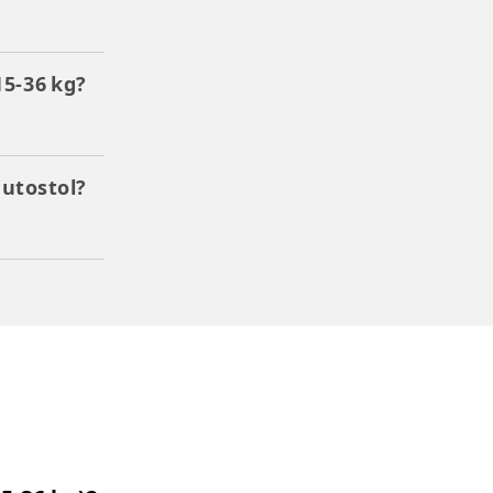
15-36 kg?
autostol?