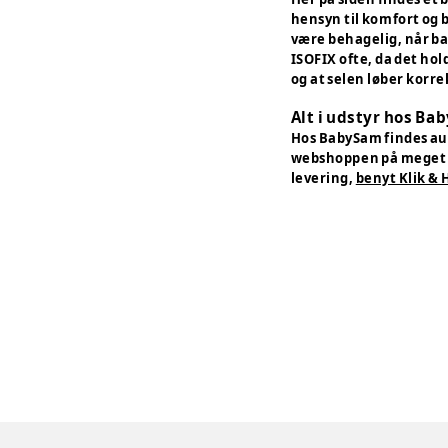
hensyn til komfort og 
være behagelig, når ba
ISOFIX ofte, da det hol
og at selen løber korre
Alt i udstyr hos Ba
Hos BabySam findes aut
webshoppen på meget m
levering,
benyt Klik & 