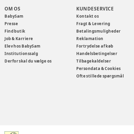
OM OS
KUNDESERVICE
BabySam
Kontakt os
Presse
Fragt & Levering
Find butik
Betalingsmuligheder
Job & Karriere
Reklamation
Elev hos BabySam
Fortrydelse af køb
Institutionssalg
Handelsbetingelser
Derfor skal du vælge os
Tilbagekaldelser
Persondata & Cookies
Ofte stillede spørgsmål