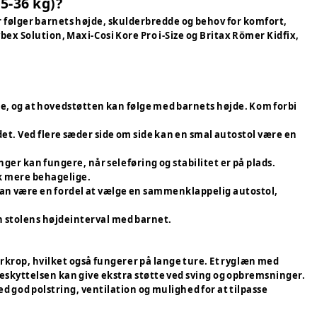
5-36 kg)?
følger barnets højde, skulderbredde og behov for komfort,
x Solution, Maxi-Cosi Kore Pro i-Size og Britax Römer Kidfix,
rne, og at hovedstøtten kan følge med barnets højde. Kom forbi
det. Ved flere sæder side om side kan en smal autostol være en
ger kan fungere, når seleføring og stabilitet er på plads.
æk mere behagelige.
kan være en fordel at vælge en sammenklappelig autostol,
ch stolens højdeinterval med barnet.
overkrop, hvilket også fungerer på lange ture. Et ryglæn med
beskyttelsen kan give ekstra støtte ved sving og opbremsninger.
 god polstring, ventilation og mulighed for at tilpasse