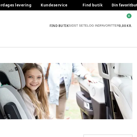
erdages levering
Kundeservice
Find butik
Din favoritbu
0
FIND BUTIK
0,00 KR.
SIDST SETE
LOG IND
FAVORITTER