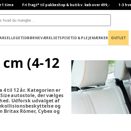
r 1 time
Fri fragt* til pakkeshop & butik v. køb over 499,-
1-3 hv
BARSEL
LEGETID
BØRNEVÆRELSET
SPISETID & PLEJE
MÆRKER
OUTLET
 cm (4-12
 4 til 12 år. Kategorien er
-Size autostole, der vælges
rhed. Udforsk udvalget af
ekollisionsbeskyttelse og
 Britax Römer, Cybex og