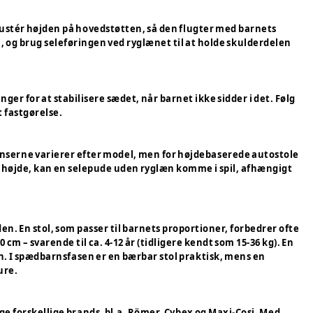
Justér højden på hovedstøtten, så den flugter med barnets
, og brug seleføringen ved ryglænet til at holde skulderdelen
er for at stabilisere sædet, når barnet ikke sidder i det. Følg
 fastgørelse.
rænserne varierer efter model, men for højdebaserede autostole
e højde, kan en selepude uden ryglæn komme i spil, afhængigt
en. En stol, som passer til barnets proportioner, forbedrer ofte
cm – svarende til ca. 4-12 år (tidligere kendt som 15-36 kg). En
en. I spædbarnsfasen er en bærbar stol praktisk, mens en
ure.
nge forskellige brands, bl.a. Römer, Cybex og Maxi-Cosi. Med