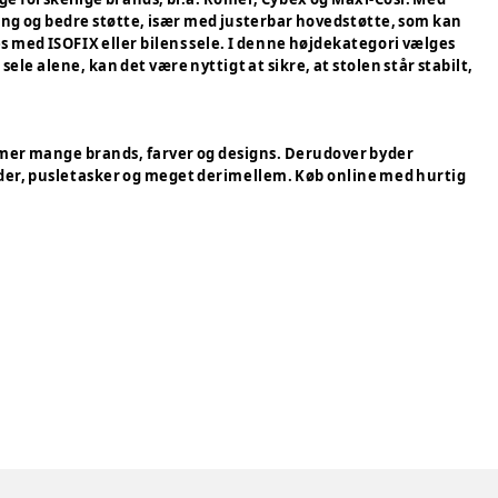
ing og bedre støtte, især med justerbar hovedstøtte, som kan
s med ISOFIX eller bilens sele. I denne højdekategori vælges
ele alene, kan det være nyttigt at sikre, at stolen står stabilt,
rummer mange brands, farver og designs. Derudover byder
der, pusletasker og meget derimellem. Køb online med hurtig