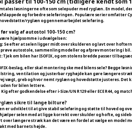
l passer til 100-150 cm (tidligere kendt som 1
tales løsningerne ofte som selepuder med ryglæn. En model, der 
fslappede og forbedre seleføringen. Populære serier omfatter Cybe
r hovedstøtte/ryglæn og gennemarbejdet seleføring.
før valg af autostol 100-150 cm?
 være hjælpsomme i udvælgelsen:
g: Se efter at selen ligger midt over skulderen og lavt over hofte
g prøve autostole, sammenling modeller og afprøv montering i bil.
t: Tjek om bilen har ISOFIX, og om stolens bredde passer til bagsæ
OFIX-beslag, eller skal montering ske med bilens sele? Begge løsnin
olstring, ventilation og justerbar ryghøjde kan gøre længere str
ej vægt, greb og hvor nemt ryglæn og hovedstøtte justeres. Det 
uden for bilen lettere.
 Kig efter godkendelse efter i-Size/UN R129 eller ECE R44, og mat
glæn sikre til lange bilture?
n er udviklet til at give stabil seleføring og støtte til hoved og 
hjælper selen med at ligge korrekt over skulder og hofte, og side
t over længere stræk kan det være en fordel at vælge en model med
takt med barnets højde.