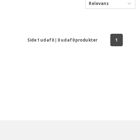
Relevans
Side
1
ud af
0
|
0
ud af
0
produkter
1