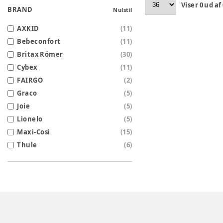
Viser
0
ud af
BRAND
Nulstil
AXKID
(
11
)
Bebeconfort
(
11
)
Britax Römer
(
30
)
Cybex
(
11
)
FAIRGO
(
2
)
Graco
(
5
)
Joie
(
5
)
Lionelo
(
5
)
Maxi-Cosi
(
15
)
Thule
(
6
)