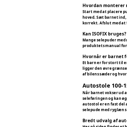
Hvordan monterer 
Start med at placere p
hoved. Sæt barnet ind,
korrekt. Afslut med at f
Kan ISOFIX bruges?
Mange selepuder med ryg
produktets manual for 
Hvornår er barnet fo
Et barn er for stort t
ligger den øvre grænse
af bilens sæder og hvor
Autostole 100-1
Når barnet vokser ud af
seleføringen og kan øge
autostol er en fast de
selepude med ryglæn se
Bredt udvalg af aut
Her på siden findes et 