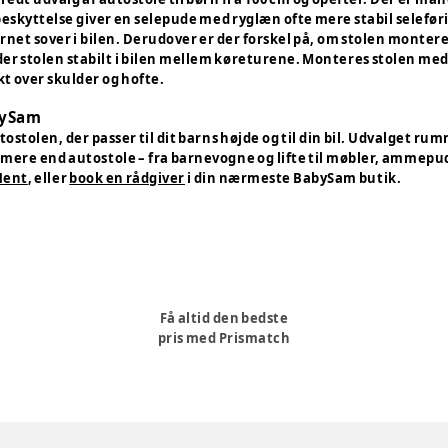
beskyttelse giver en selepude med ryglæn ofte mere stabil selefør
rnet sover i bilen. Derudover er der forskel på, om stolen montere
der stolen stabilt i bilen mellem køreturene. Monteres stolen med s
kt over skulder og hofte.
bySam
ostolen, der passer til dit barns højde og til din bil. Udvalget 
ere end autostole – fra barnevogne og lifte til møbler, ammepu
Hent
, eller
book en rådgiver
i din nærmeste BabySam butik.
Få altid den bedste
pris med Prismatch