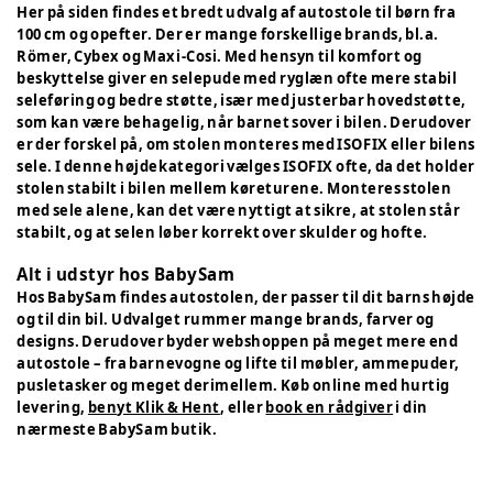
Her på siden findes et bredt udvalg af autostole til børn fra
100 cm og opefter. Der er mange forskellige brands, bl.a.
Römer, Cybex og Maxi-Cosi. Med hensyn til komfort og
beskyttelse giver en selepude med ryglæn ofte mere stabil
seleføring og bedre støtte, især med justerbar hovedstøtte,
som kan være behagelig, når barnet sover i bilen. Derudover
er der forskel på, om stolen monteres med ISOFIX eller bilens
sele. I denne højdekategori vælges ISOFIX ofte, da det holder
stolen stabilt i bilen mellem køreturene. Monteres stolen
med sele alene, kan det være nyttigt at sikre, at stolen står
stabilt, og at selen løber korrekt over skulder og hofte.
Alt i udstyr hos BabySam
Hos BabySam findes autostolen, der passer til dit barns højde
og til din bil. Udvalget rummer mange brands, farver og
designs. Derudover byder webshoppen på meget mere end
autostole – fra barnevogne og lifte til møbler, ammepuder,
pusletasker og meget derimellem. Køb online med hurtig
levering,
benyt Klik & Hent
, eller
book en rådgiver
i din
nærmeste BabySam butik.