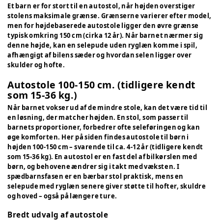
Et barn er for stort til en autostol, når højden overstiger
stolens maksimale grænse. Grænserne varierer efter model,
men for højdebaserede autostole ligger den øvre grænse
typisk omkring 150 cm (cirka 12 år). Når barnet nærmer sig
denne højde, kan en selepude uden ryglæn komme i spil,
afhængigt af bilens sæder og hvordan selen ligger over
skulder og hofte.
Autostole 100-150 cm. (tidligere kendt
som 15-36 kg.)
Når barnet vokser ud af de mindre stole, kan det være tid til
en løsning, der matcher højden. En stol, som passer til
barnets proportioner, forbedrer ofte seleføringen og kan
øge komforten. Her på siden findes autostole til børn i
højden 100-150 cm – svarende til ca. 4-12 år (tidligere kendt
som 15-36 kg). En autostol er en fast del af bilkørslen med
børn, og behovene ændrer sig i takt med væksten. I
spædbarnsfasen er en bærbar stol praktisk, mens en
selepude med ryglæn senere giver støtte til hofter, skuldre
og hoved – også på længere ture.
Bredt udvalg af autostole