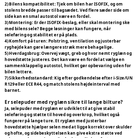
2) Bilens kompatibilitet: Tjek om bilen har ISOFIX, og om
stolens bredde passer til bagsædet. Ved flere sæder side om
side kan en smal autostol være en fordel.
3) Montering: Er der ISOFIX-beslag, eller skal montering ske
med bilens sele? Begge løsninger kan fungere, når
seleføring og stabilitet er på plads.
4) Komfort på turen: Polstring, ventilation og justerbar
ryghøjde kan gøre længere stræk mere behagelige.
5) Hverdagsbrug: Overvej vægt, greb og hvor nemt ryglæn og
hovedstøtte justeres. Det kan være en fordel at vælge en
sammenklappelig autostol, hvilket gør opbevaring uden for
bilen lettere.
7) Sikkerhedsstandard: Kig efter godkendelse efter i-Size/UN
R129 eller ECE R44, og match stolens højdeinterval med
barnet.
Er selepuder med ryglæn sikre til lange bilture?
Ja, selepuder med ryglæn er udviklet til at give stabil
seleføring og støtte til hoved og overkrop, hvilket også
fungerer på lange ture. Et ryglæn med justerbar
hovedstøtte hjælper selen med at ligge korrekt over skulder
og hofte, og sidebeskyttelsen kan give ekstra støtte ved