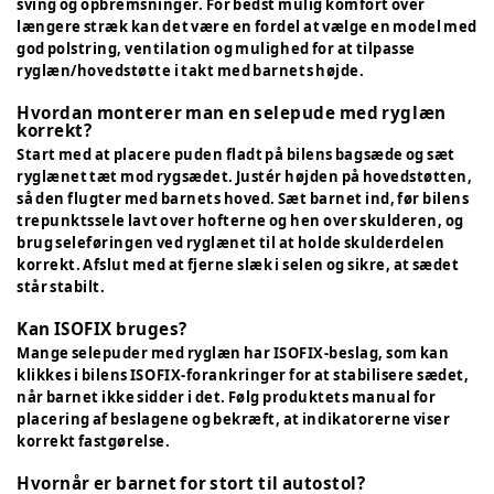
sving og opbremsninger. For bedst mulig komfort over
længere stræk kan det være en fordel at vælge en model med
god polstring, ventilation og mulighed for at tilpasse
ryglæn/hovedstøtte i takt med barnets højde.
Hvordan monterer man en selepude med ryglæn
korrekt?
Start med at placere puden fladt på bilens bagsæde og sæt
ryglænet tæt mod rygsædet. Justér højden på hovedstøtten,
så den flugter med barnets hoved. Sæt barnet ind, før bilens
trepunktssele lavt over hofterne og hen over skulderen, og
brug seleføringen ved ryglænet til at holde skulderdelen
korrekt. Afslut med at fjerne slæk i selen og sikre, at sædet
står stabilt.
Kan ISOFIX bruges?
Mange selepuder med ryglæn har ISOFIX-beslag, som kan
klikkes i bilens ISOFIX-forankringer for at stabilisere sædet,
når barnet ikke sidder i det. Følg produktets manual for
placering af beslagene og bekræft, at indikatorerne viser
korrekt fastgørelse.
Hvornår er barnet for stort til autostol?