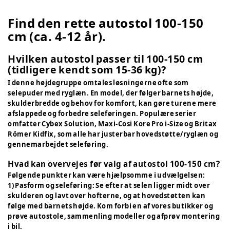
Find den rette autostol 100-150
cm (ca. 4-12 år).
Hvilken autostol passer til 100-150 cm
(tidligere kendt som 15-36 kg)?
I denne højdegruppe omtales løsningerne ofte som
selepuder med ryglæn. En model, der følger barnets højde,
skulderbredde og behov for komfort, kan gøre turene mere
afslappede og forbedre seleføringen. Populære serier
omfatter Cybex Solution, Maxi-Cosi Kore Pro i-Size og Britax
Römer Kidfix, som alle har justerbar hovedstøtte/ryglæn og
gennemarbejdet seleføring.
Hvad kan overvejes før valg af autostol 100-150 cm?
Følgende punkter kan være hjælpsomme i udvælgelsen:
1) Pasform og seleføring: Se efter at selen ligger midt over
skulderen og lavt over hofterne, og at hovedstøtten kan
følge med barnets højde. Kom forbi en af vores butikker og
prøve autostole, sammenling modeller og afprøv montering
i bil.