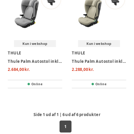
Kun i webshop
Kun i webshop
THULE
THULE
Thule Palm Autostol inkl. footrest - Grey
Thule Palm Autostol inkl. footrest - Beige
2.684,00 kr.
2.288,00 kr.
Online
Online
Side
1
ud af
1
|
6
ud af
6
produkter
1