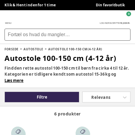
Klik & Hent indenfor 1 time
Din favoritbutik
0
0,00 KR.
MENU
LOG IND
FAVORITTER
FORSIDE
AUTOSTOLE
AUTOSTOLE 100-150 CM (4-12 ÅR)
Autostole 100-150 cm (4-12 år)
Find den rette autostol 100-150 cm til børn fra cirka 4 til 12 år.
Kategorien er tidligere kendt som autostol 15-36 kg og
omfatter i-Size autostole, der vælges efter barnets højde for
Læs mere
optimal pasform og sikkerhed. Udforsk udvalget af autostole
med ISOFIX og/eller selemontering,
Filtre
Relevans
sidekollisionsbeskyttelse og komfortable funktioner fra
populære mærker som Britax Römer, Cybex og Maxi-Cosi.
6 produkter