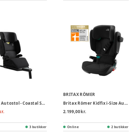
BRITAX RÖMER
Axkid Up Autostol - Coastal Storm Black
Britax Römer Kidfix i-Size Autostol - Cosmos Black
kr.
2.199,00 kr.
3 butikker
Online
2 butikker