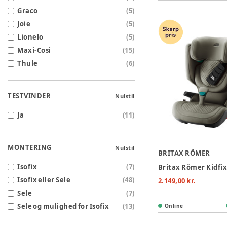
Graco
(
5
)
Joie
(
5
)
Lionelo
(
5
)
Maxi-Cosi
(
15
)
Thule
(
6
)
TESTVINDER
Nulstil
Ja
(
11
)
MONTERING
Nulstil
BRITAX RÖMER
Isofix
(
7
)
Isofix eller Sele
(
48
)
2.149,00 kr.
Sele
(
7
)
Sele og mulighed for Isofix
(
13
)
Online