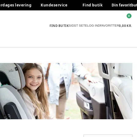
erdages levering
Kundeservice
Find butik
Din favoritbu
0
FIND BUTIK
0,00 KR.
SIDST SETE
LOG IND
FAVORITTER