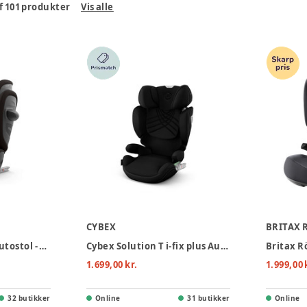
f
101
produkter
Vis alle
CYBEX
BRITAX 
Cybex Solution G2 Autostol - Magic Black
Cybex Solution T i-fix plus Autostol - Sepia Black
1.699,00 kr.
1.999,00 
32 butikker
Online
31 butikker
Online