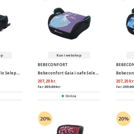
op
Kun i webshop
BEBECONFORT
BEBECO
Bebeconfort Gaia i-fix Selepude- Mineral black
Bebeconfort Gaia i-safe Selepude - Fun Frozen
207,20 kr.
207,20 kr
Før:
259,00 kr.
Før:
259,00
Online