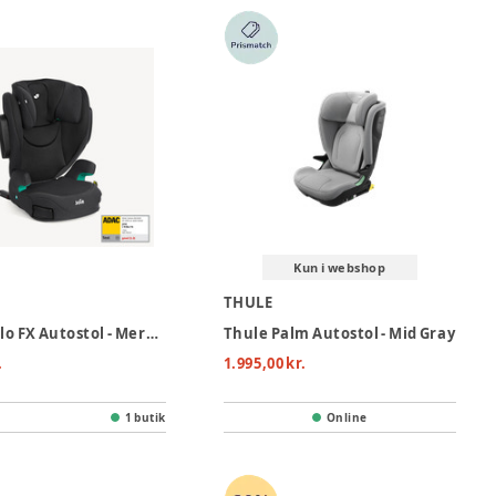
Kun i webshop
THULE
Joie I-Trillo FX Autostol - Mercury Mesh
Thule Palm Autostol - Mid Gray
.
1.995,00 kr.
1 butik
Online