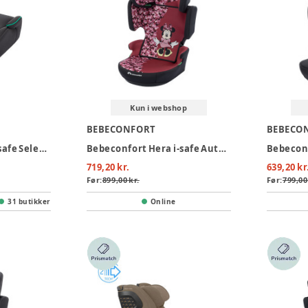
Kun i webshop
BEBECONFORT
BEBECO
Bebeconfort Gaia i-safe Selepude - Mineral Graphite
Bebeconfort Hera i-safe Autostol - Fun Minnie
719,20 kr.
639,20 kr
Før:
899,00 kr.
Før:
799,00
31 butikker
Online