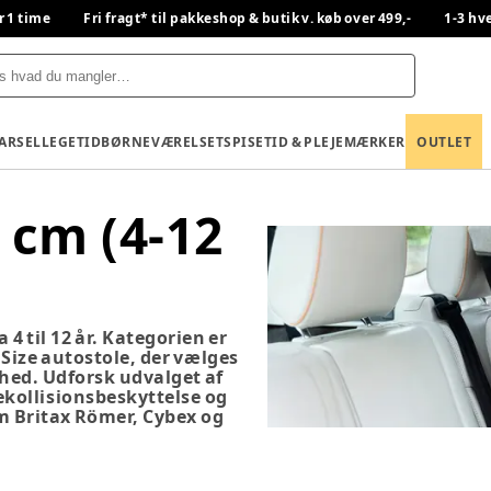
r 1 time
Fri fragt* til pakkeshop & butik v. køb over 499,-
1-3 hv
BARSEL
LEGETID
BØRNEVÆRELSET
SPISETID & PLEJE
MÆRKER
OUTLET
 cm (4-12
 4 til 12 år. Kategorien er
-Size autostole, der vælges
rhed. Udforsk udvalget af
ekollisionsbeskyttelse og
 Britax Römer, Cybex og