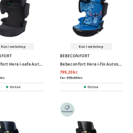
Kun i webshop
Kun i webshop
NFORT
BEBECONFORT
Bebeconfort Hera i-safe Autostol - Mineral Black
Bebeconfort Hera i-fix Autostol - Fun Stitch
.
799,20 kr.
 kr.
Før:
999,00 kr.
Online
Online