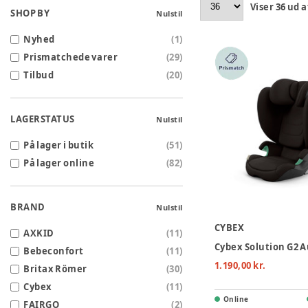
Viser
36
ud a
SHOP BY
Nulstil
Nyhed
(
1
)
Prismatchede varer
(
29
)
Tilbud
(
20
)
LAGERSTATUS
Nulstil
På lager i butik
(
51
)
På lager online
(
82
)
BRAND
Nulstil
CYBEX
AXKID
(
11
)
Bebeconfort
(
11
)
1.190,00 kr.
Britax Römer
(
30
)
Cybex
(
11
)
Online
FAIRGO
(
2
)