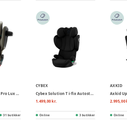
CYBEX
AXKID
Britax Römer Kidfix Pro Lux Autostol - Urban Olive
Cybex Solution T i-fix Autostol - Sepia Black
1.499,00 kr.
2.995,00 
31 butikker
Online
3 butikker
Online