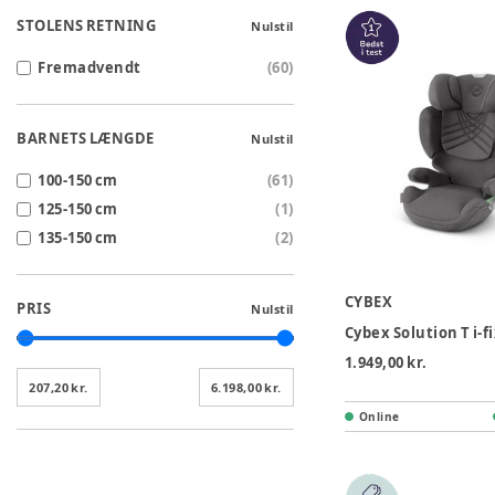
STOLENS RETNING
Nulstil
Fremadvendt
(
60
)
BARNETS LÆNGDE
Nulstil
100-150 cm
(
61
)
125-150 cm
(
1
)
135-150 cm
(
2
)
CYBEX
PRIS
Nulstil
1.949,00 kr.
207,20 kr.
6.198,00 kr.
Online