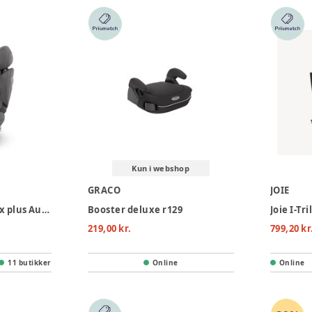
Kun i webshop
GRACO
JOIE
Cybex Solution T i-fix plus Autostol - Mirage Grey
Booster deluxe r129
219,00 kr.
799,20 kr
11 butikker
Online
Online