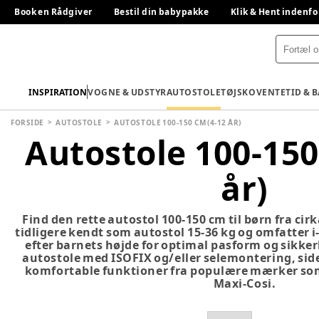
Book en Rådgiver
Bestil din babypakke
Klik & Hent indenfo
INSPIRATION
VOGNE & UDSTYR
AUTOSTOLE
TØJ
SKO
VENTETID & 
FORSIDE
AUTOSTOLE
AUTOSTOLE 100-150 CM (4-12 ÅR)
Autostole 100-150
år)
Find den rette autostol 100-150 cm til børn fra cirka
tidligere kendt som autostol 15-36 kg og omfatter i
efter barnets højde for optimal pasform og sikke
autostole med ISOFIX og/eller selemontering, sid
komfortable funktioner fra populære mærker som
Maxi-Cosi.