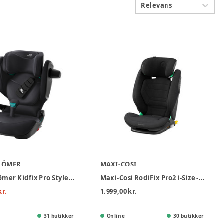
Relevans
RÖMER
MAXI-COSI
Britax Römer Kidfix Pro Style Autostol - Carbon Black
Maxi-Cosi RodiFix Pro2 i-Size - Authentic Black
kr.
1.999,00 kr.
31 butikker
Online
30 butikker