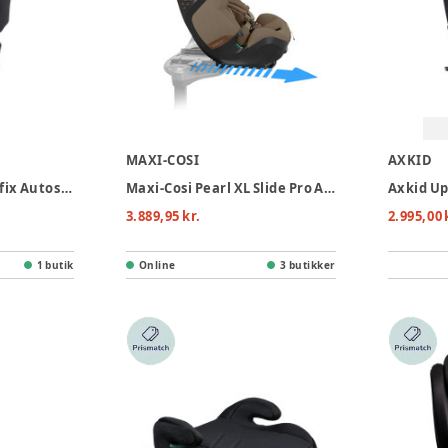
MAXI-COSI
AXKID
Bebeconfort Hera i-fix Autostol - Mineral Black
Maxi-Cosi Pearl XL Slide Pro Autostol - Authentic Truffle
3.889,95 kr.
2.995,00 
1 butik
Online
3 butikker