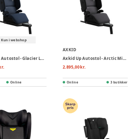
Kun i webshop
AXKID
Axkid Up Autostol - Glacier Lake Blue
Axkid Up Autostol - Arctic Mist Grey
kr.
2.895,00 kr.
Online
Online
3 butikker