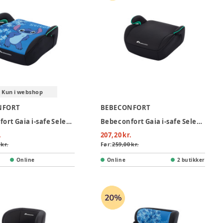
Kun i webshop
NFORT
BEBECONFORT
Bebeconfort Gaia i-safe Selepude - Fun Stitch
Bebeconfort Gaia i-safe Selepude - Mineral Black
.
207,20 kr.
 kr.
Før:
259,00 kr.
Online
Online
2 butikker