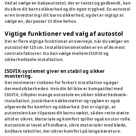
Ved at vælge en babyautostol, der er testet og godkendt, kan
du sikre dit barns sikkerhed og din egen tryghed. En autostol
er en investering i dit barns sikkerhed, og det er vigtigt at
vælge en, der passer til dine behov.
Vigtige funktioner ved valg af autostol
Der er flere vigtige funktioner at overveje, når du vælger en
autostol 40-125 cm. Installationsmetoden er en af de mest
centrale faktorer. Du kan vælge mellem ISOFIX og
sikkerhedssele-installation.
ISOFIX-systemet giver en stabil og sikker
montering.
Det minimerer risikoen for forkert installation og øger
dermed sikkerheden. Hvis din bil ikke er kompatibel med
ISOFIX, tilbyder mange autostole en sikker sikkerhedssele-
installation. Justérbare nakkestøtter og ryglæn er også
afgørende for komfort og sikkerhed. Det er vigtigt, at
autostolen kan tilpasses dit barns vækst, så den rette støtte
altid er sikret. Materiale og komfort spiller også en stor rolle.
Autostole er lavet af holdbare, sikre materialer med bløde,
åndbare tekstiler, der sikrer komfort på lange køreture.