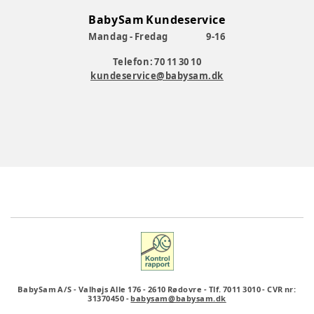
BabySam Kundeservice
Mandag - Fredag
9-16
Telefon: 70 11 30 10
kundeservice@babysam.dk
BabySam A/S
-
Valhøjs Alle 176
-
2610 Rødovre
-
Tlf. 7011 3010
-
CVR nr:
31370450
-
babysam@babysam.dk