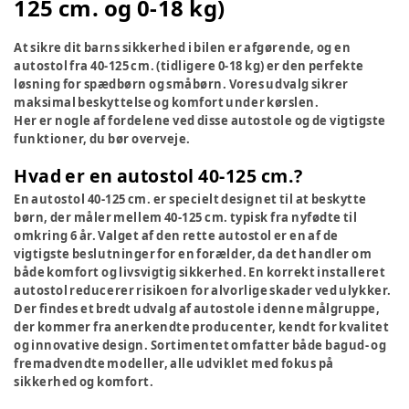
125 cm. og 0-18 kg)
At sikre dit barns sikkerhed i bilen er afgørende, og en
autostol fra 40-125 cm. (tidligere 0-18 kg) er den perfekte
løsning for spædbørn og småbørn. Vores udvalg sikrer
maksimal beskyttelse og komfort under kørslen.
Her er nogle af fordelene ved disse autostole og de vigtigste
funktioner, du bør overveje.
Hvad er en autostol 40-125 cm.?
En autostol 40-125 cm. er specielt designet til at beskytte
børn, der måler mellem 40-125 cm. typisk fra nyfødte til
omkring 6 år. Valget af den rette autostol er en af de
vigtigste beslutninger for en forælder, da det handler om
både komfort og livsvigtig sikkerhed. En korrekt installeret
autostol reducerer risikoen for alvorlige skader ved ulykker.
Der findes et bredt udvalg af autostole i denne målgruppe,
der kommer fra anerkendte producenter, kendt for kvalitet
og innovative design. Sortimentet omfatter både bagud- og
fremadvendte modeller, alle udviklet med fokus på
sikkerhed og komfort.