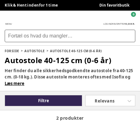
Klik & Hent indenfor 1 time
Din favoritbutik
0
0,00 KR.
MENU
LOG IND
FAVORITTER
FORSIDE
AUTOSTOLE
AUTOSTOLE 40-125 CM (0-6 ÅR)
Autostole 40-125 cm (0-6 år)
Her finder du alle sikkerhedsgodkendte autostole fra 40-125
cm. (0-18 kg.). Disse autostole monteres oftes med Isofix og
kan bruges fra barnet er nyfødt og op til ca. 6 år. De første 15
Læs mere
måneder bruges autostolen bagudvendt (bagdvendt er
obligatorisk i mindst 15 måneder (76 cm.) og derefter kan
Filtre
Relevans
stolen bruges fremadvendt. Find den rette autostol til jeres
behov, fra mærker som Britax Römer, Cybex, Joie og Maxi
Cosi.
2 produkter