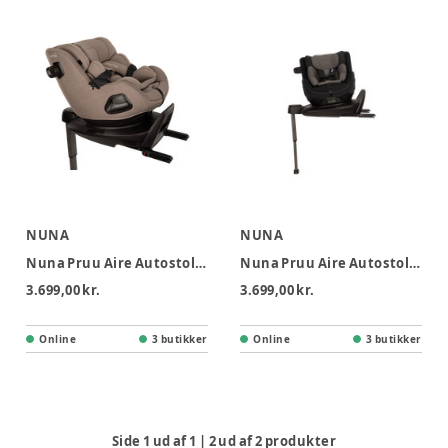
NUNA
NUNA
Nuna Pruu Aire Autostol - Ceder
Nuna Pruu Aire Autostol - Caviar
3.699,00 kr.
3.699,00 kr.
Online
3 butikker
Online
3 butikker
Side
1
ud af
1
|
2
ud af
2
produkter