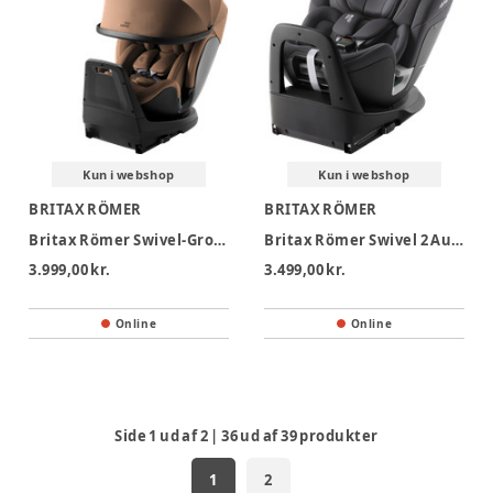
Kun i webshop
Kun i webshop
BRITAX RÖMER
BRITAX RÖMER
Britax Römer Swivel-Grow Max Air Autostol - Lux - Warm Caramel
Britax Römer Swivel 2 Autostol - Midnight Grey
3.999,00 kr.
3.499,00 kr.
Online
Online
Side
1
ud af
2
|
36
ud af
39
produkter
1
2