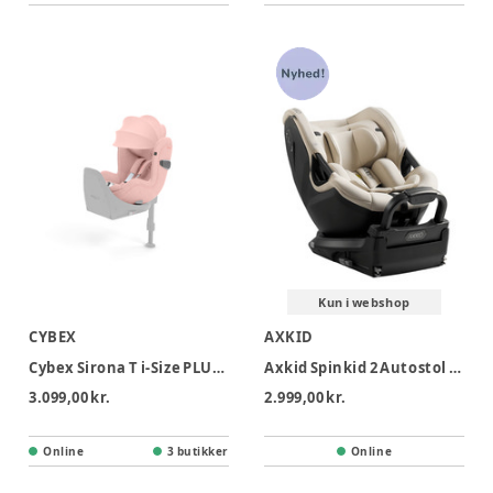
Kun i webshop
CYBEX
AXKID
Cybex Sirona T i-Size PLUS Autostol - Peach Pink
Axkid Spinkid 2 Autostol - Driftwood Beige
3.099,00 kr.
2.999,00 kr.
Online
3 butikker
Online