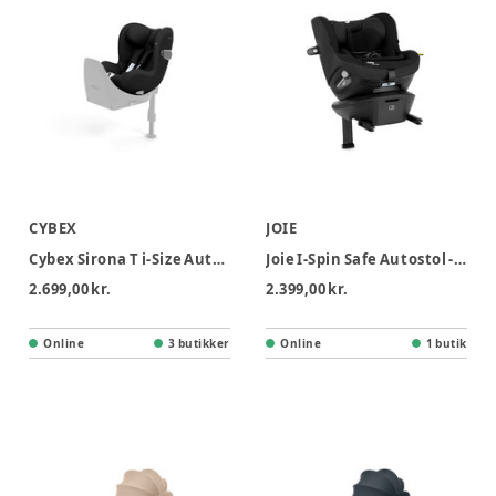
CYBEX
JOIE
Cybex Sirona T i-Size Autostol - Sepia black
Joie I-Spin Safe Autostol - Shale
2.699,00 kr.
2.399,00 kr.
Online
3 butikker
Online
1 butik