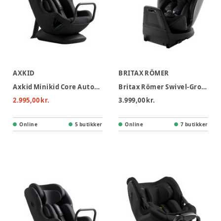
AXKID
BRITAX RÖMER
Axkid Minikid Core Autostol - Coastal Storm Black
Britax Römer Swivel-Grow Max Air Autostol - Lux - Onxy Black
2.995,00 kr.
3.999,00 kr.
Online
5 butikker
Online
7 butikker