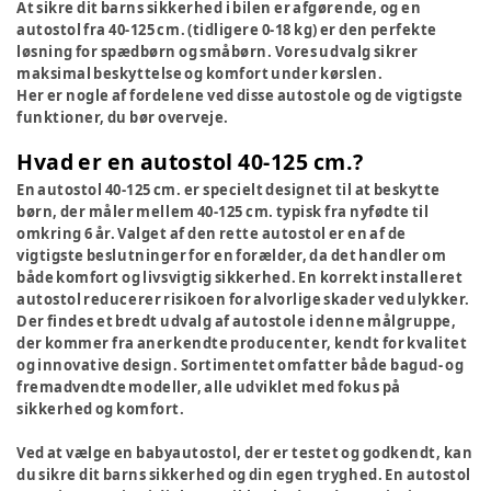
At sikre dit barns sikkerhed i bilen er afgørende, og en
autostol fra 40-125 cm. (tidligere 0-18 kg) er den perfekte
løsning for spædbørn og småbørn. Vores udvalg sikrer
maksimal beskyttelse og komfort under kørslen.
Her er nogle af fordelene ved disse autostole og de vigtigste
funktioner, du bør overveje.
Hvad er en autostol 40-125 cm.?
En autostol 40-125 cm. er specielt designet til at beskytte
børn, der måler mellem 40-125 cm. typisk fra nyfødte til
omkring 6 år. Valget af den rette autostol er en af de
vigtigste beslutninger for en forælder, da det handler om
både komfort og livsvigtig sikkerhed. En korrekt installeret
autostol reducerer risikoen for alvorlige skader ved ulykker.
Der findes et bredt udvalg af autostole i denne målgruppe,
der kommer fra anerkendte producenter, kendt for kvalitet
og innovative design. Sortimentet omfatter både bagud- og
fremadvendte modeller, alle udviklet med fokus på
sikkerhed og komfort.
Ved at vælge en babyautostol, der er testet og godkendt, kan
du sikre dit barns sikkerhed og din egen tryghed. En autostol