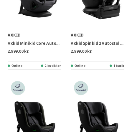
AXKID
AXKID
Axkid Minikid Core Autostol - Arctic Mist Grey
Axkid Spinkid 2 Autostol - Coastal Storm Black
2.999,00 kr.
2.999,00 kr.
Online
2 butikker
Online
1 butik