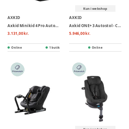
Kun i webshop
AXKID
AXKID
Axkid Minikid 4 Pro Autostol - Coastal Storm Black
Axkid ONE+ 3 Autostol - Coastal Storm Black
3.131,00 kr.
5.946,00 kr.
Online
1 butik
Online