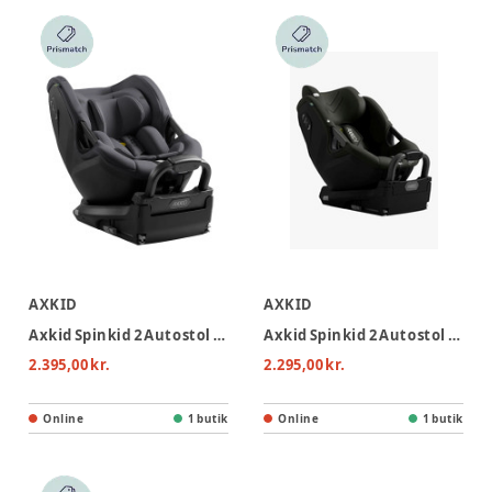
AXKID
AXKID
Axkid Spinkid 2 Autostol - Arctic Mist Grey
Axkid Spinkid 2 Autostol - Forest Moss Green
2.395,00 kr.
2.295,00 kr.
Online
1 butik
Online
1 butik