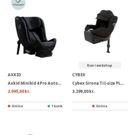
Kun i webshop
AXKID
CYBEX
Axkid Minikid 4 Pro Autostol - Glacier Lake Blue
Cybex Sirona Ti I-size PLUS Autostol - Sepia Black
2.995,00 kr.
3.299,00 kr.
Online
1 butik
Online