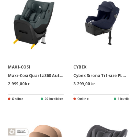
MAXI-COSI
CYBEX
Maxi-Cosi Quartz 360 Autostol - Full Graphite
Cybex Sirona Ti I-size PLUS Autostol - Nautical Blue
2.999,00 kr.
3.299,00 kr.
Online
20 butikker
Online
1 butik