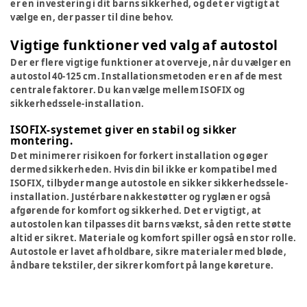
er en investering i dit barns sikkerhed, og det er vigtigt at
vælge en, der passer til dine behov.
Vigtige funktioner ved valg af autostol
Der er flere vigtige funktioner at overveje, når du vælger en
autostol 40-125 cm. Installationsmetoden er en af de mest
centrale faktorer. Du kan vælge mellem ISOFIX og
sikkerhedssele-installation.
ISOFIX-systemet giver en stabil og sikker
montering.
Det minimerer risikoen for forkert installation og øger
dermed sikkerheden. Hvis din bil ikke er kompatibel med
ISOFIX, tilbyder mange autostole en sikker sikkerhedssele-
installation. Justérbare nakkestøtter og ryglæn er også
afgørende for komfort og sikkerhed. Det er vigtigt, at
autostolen kan tilpasses dit barns vækst, så den rette støtte
altid er sikret. Materiale og komfort spiller også en stor rolle.
Autostole er lavet af holdbare, sikre materialer med bløde,
åndbare tekstiler, der sikrer komfort på lange køreture.