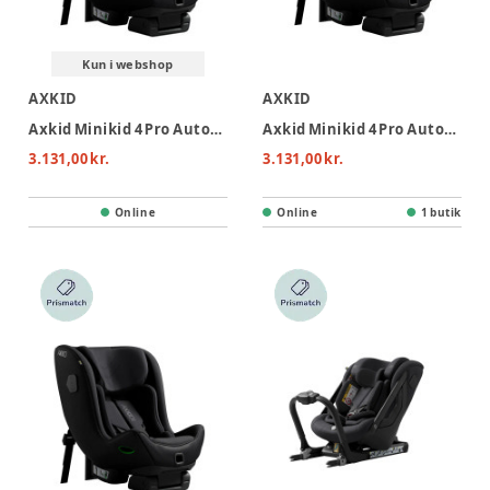
Kun i webshop
AXKID
AXKID
Axkid Minikid 4 Pro Autostol - Forest Moss Green
Axkid Minikid 4 Pro Autostol - Arctic Mist Grey
3.131,00 kr.
3.131,00 kr.
Online
Online
1 butik