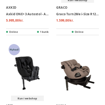
Kun i webshop
AXKID
GRACO
Axkid ONE+ 3 Autostol - Arctic Mist Grey
Graco Turn2Me i-Size R129 Autostol - Midnight
5.995,00 kr.
1.599,00 kr.
Online
1 butik
Online
Kun i webshop