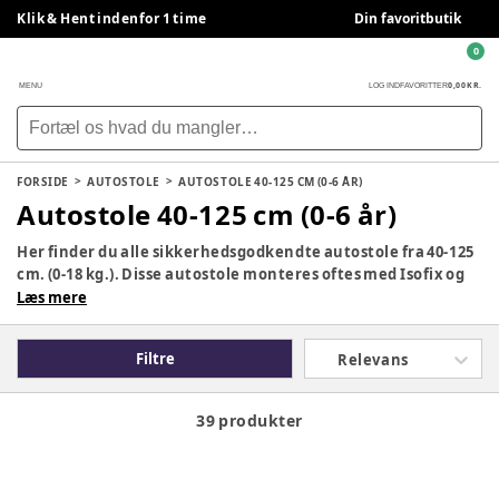
Klik & Hent indenfor 1 time
Din favoritbutik
0
0,00 KR.
MENU
LOG IND
FAVORITTER
FORSIDE
AUTOSTOLE
AUTOSTOLE 40-125 CM (0-6 ÅR)
Autostole 40-125 cm (0-6 år)
Her finder du alle sikkerhedsgodkendte autostole fra 40-125
cm. (0-18 kg.). Disse autostole monteres oftes med Isofix og
kan bruges fra barnet er nyfødt og op til ca. 6 år. De første 15
Læs mere
måneder bruges autostolen bagudvendt (bagdvendt er
obligatorisk i mindst 15 måneder (76 cm.) og derefter kan
Filtre
Relevans
stolen bruges fremadvendt. Find den rette autostol til jeres
behov, fra mærker som Britax Römer, Cybex, Joie og Maxi
Cosi.
39 produkter