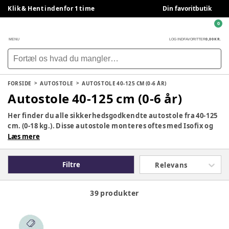
Klik & Hent indenfor 1 time
Din favoritbutik
0
0,00 KR.
MENU
LOG IND
FAVORITTER
FORSIDE
AUTOSTOLE
AUTOSTOLE 40-125 CM (0-6 ÅR)
Autostole 40-125 cm (0-6 år)
Her finder du alle sikkerhedsgodkendte autostole fra 40-125
cm. (0-18 kg.). Disse autostole monteres oftes med Isofix og
kan bruges fra barnet er nyfødt og op til ca. 6 år. De første 15
Læs mere
måneder bruges autostolen bagudvendt (bagdvendt er
obligatorisk i mindst 15 måneder (76 cm.) og derefter kan
Filtre
Relevans
stolen bruges fremadvendt. Find den rette autostol til jeres
behov, fra mærker som Britax Römer, Cybex, Joie og Maxi
Cosi.
39 produkter