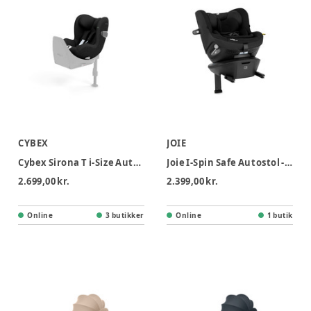
CYBEX
JOIE
Cybex Sirona T i-Size Autostol - Sepia black
Joie I-Spin Safe Autostol - Shale
2.699,00 kr.
2.399,00 kr.
Online
3 butikker
Online
1 butik