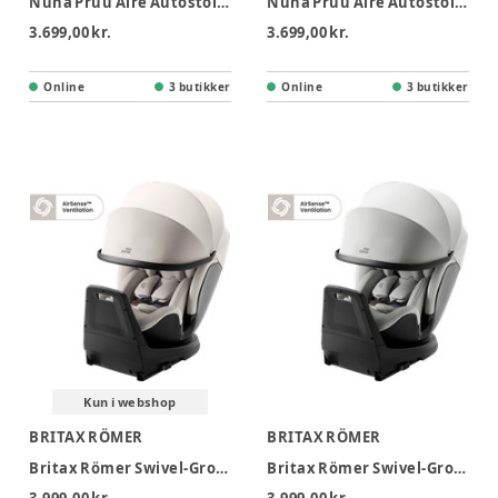
Nuna Pruu Aire Autostol - Ceder
Nuna Pruu Aire Autostol - Caviar
3.699,00 kr.
3.699,00 kr.
Online
3 butikker
Online
3 butikker
Kun i webshop
BRITAX RÖMER
BRITAX RÖMER
Britax Römer Swivel-Grow Max Air Autostol - Lux - Soft taupe
Britax Römer Swivel-Grow Max Air Autostol - Lux - Linen Grey