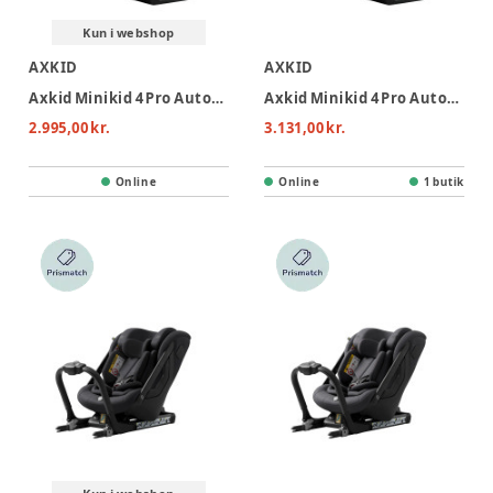
Kun i webshop
AXKID
AXKID
Axkid Minikid 4 Pro Autostol - Glacier Lake Blue
Axkid Minikid 4 Pro Autostol - Coastal Storm Black
2.995,00 kr.
3.131,00 kr.
Online
Online
1 butik