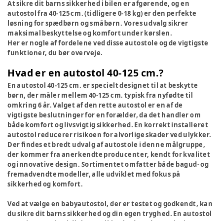
At sikre dit barns sikkerhed i bilen er afgørende, og en
autostol fra 40-125 cm. (tidligere 0-18 kg) er den perfekte
løsning for spædbørn og småbørn. Vores udvalg sikrer
maksimal beskyttelse og komfort under kørslen.
Her er nogle af fordelene ved disse autostole og de vigtigste
funktioner, du bør overveje.
Hvad er en autostol 40-125 cm.?
En autostol 40-125 cm. er specielt designet til at beskytte
børn, der måler mellem 40-125 cm. typisk fra nyfødte til
omkring 6 år. Valget af den rette autostol er en af de
vigtigste beslutninger for en forælder, da det handler om
både komfort og livsvigtig sikkerhed. En korrekt installeret
autostol reducerer risikoen for alvorlige skader ved ulykker.
Der findes et bredt udvalg af autostole i denne målgruppe,
der kommer fra anerkendte producenter, kendt for kvalitet
og innovative design. Sortimentet omfatter både bagud- og
fremadvendte modeller, alle udviklet med fokus på
sikkerhed og komfort.
Ved at vælge en babyautostol, der er testet og godkendt, kan
du sikre dit barns sikkerhed og din egen tryghed. En autostol