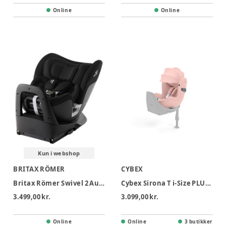
Online
Online
Kun i webshop
BRITAX RÖMER
CYBEX
Britax Römer Swivel 2 Autostol - Space Black
Cybex Sirona T i-Size PLUS Autostol - Peach Pink
3.499,00 kr.
3.099,00 kr.
Online
Online
3 butikker