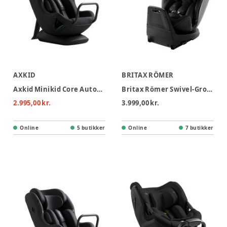
AXKID
BRITAX RÖMER
Axkid Minikid Core Autostol - Coastal Storm Black
Britax Römer Swivel-Grow Max Air Autostol - Lux - Onxy Black
2.995,00 kr.
3.999,00 kr.
Online
5 butikker
Online
7 butikker