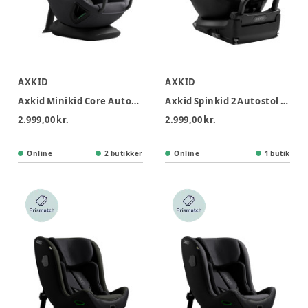
AXKID
AXKID
Axkid Minikid Core Autostol - Arctic Mist Grey
Axkid Spinkid 2 Autostol - Coastal Storm Black
2.999,00 kr.
2.999,00 kr.
Online
2 butikker
Online
1 butik