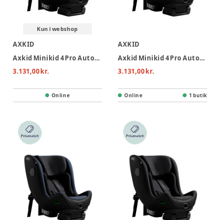
Kun i webshop
AXKID
AXKID
Axkid Minikid 4 Pro Autostol - Forest Moss Green
Axkid Minikid 4 Pro Autostol - Arctic Mist Grey
3.131,00 kr.
3.131,00 kr.
Online
Online
1 butik