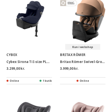
Kun i webshop
CYBEX
BRITAX RÖMER
Cybex Sirona Ti I-size PLUS Autostol - Nautical Blue
Britax Römer Swivel-Grow Max Air Autostol - Lux - Warm Caramel
3.299,00 kr.
3.999,00 kr.
Online
1 butik
Online