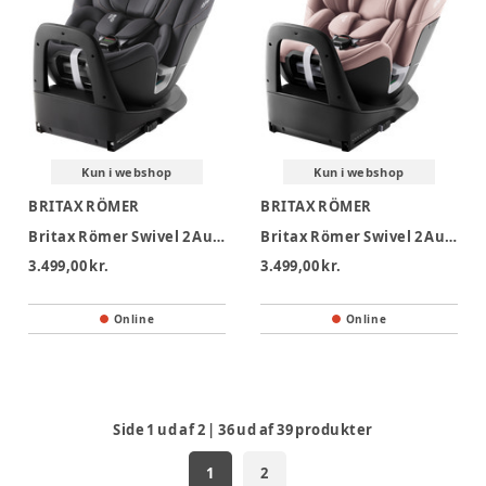
Kun i webshop
Kun i webshop
BRITAX RÖMER
BRITAX RÖMER
Britax Römer Swivel 2 Autostol - Midnight Grey
Britax Römer Swivel 2 Autostol - Dusty Rose
3.499,00 kr.
3.499,00 kr.
Online
Online
Side
1
ud af
2
|
36
ud af
39
produkter
1
2