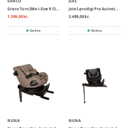
GRACO
JOIE
Graco Turn2Me i-Size R129 Autostol - Midnight
Joie I-prodigi Pro Autostol - Eclipse
1.599,00 kr.
3.499,00 kr.
Online
Online
NUNA
NUNA