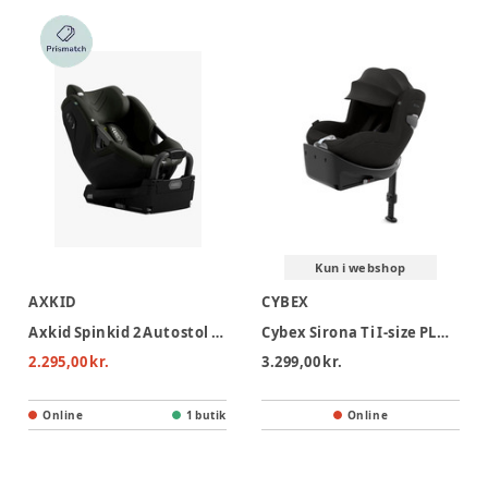
Kun i webshop
AXKID
CYBEX
Axkid Spinkid 2 Autostol - Forest Moss Green
Cybex Sirona Ti I-size PLUS Autostol - Sepia Black
2.295,00 kr.
3.299,00 kr.
Online
1 butik
Online