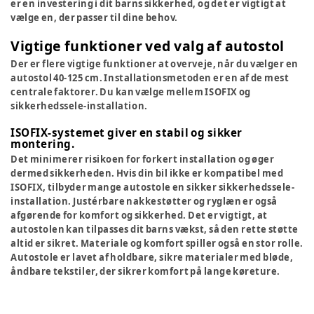
er en investering i dit barns sikkerhed, og det er vigtigt at
vælge en, der passer til dine behov.
Vigtige funktioner ved valg af autostol
Der er flere vigtige funktioner at overveje, når du vælger en
autostol 40-125 cm. Installationsmetoden er en af de mest
centrale faktorer. Du kan vælge mellem ISOFIX og
sikkerhedssele-installation.
ISOFIX-systemet giver en stabil og sikker
montering.
Det minimerer risikoen for forkert installation og øger
dermed sikkerheden. Hvis din bil ikke er kompatibel med
ISOFIX, tilbyder mange autostole en sikker sikkerhedssele-
installation. Justérbare nakkestøtter og ryglæn er også
afgørende for komfort og sikkerhed. Det er vigtigt, at
autostolen kan tilpasses dit barns vækst, så den rette støtte
altid er sikret. Materiale og komfort spiller også en stor rolle.
Autostole er lavet af holdbare, sikre materialer med bløde,
åndbare tekstiler, der sikrer komfort på lange køreture.