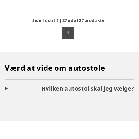
Side
1
ud af
1
|
27
ud af
27
produkter
1
Værd at vide om autostole
Hvilken autostol skal jeg vælge?