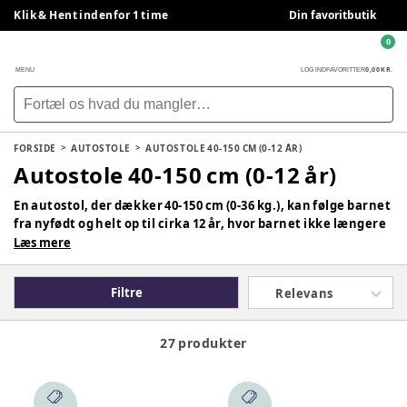
Klik & Hent indenfor 1 time
Din favoritbutik
0
0,00 KR.
MENU
LOG IND
FAVORITTER
FORSIDE
AUTOSTOLE
AUTOSTOLE 40-150 CM (0-12 ÅR)
Autostole 40-150 cm (0-12 år)
En autostol, der dækker 40-150 cm (0-36 kg.), kan følge barnet
fra nyfødt og helt op til cirka 12 år, hvor barnet ikke længere
behøver en autostol at sidde i. Det skaber ro i hverdagen,
Læs mere
fordi sikkerhed og komfort kan tilpasses, efterhånden som
barnet vokser. Her får I et overskueligt overblik over
Filtre
Relevans
autostole fra 40-150 cm. – fra blandt andet Maxi Cosi og Joie.
27 produkter