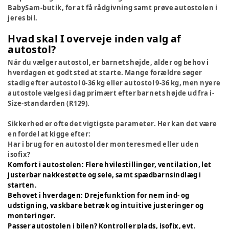
BabySam-butik, for at få rådgivning samt prøve autostolen i
jeres bil.
Hvad skal I overveje inden valg af
autostol?
Når du vælger autostol, er barnets højde, alder og behov i
hverdagen et godt sted at starte. Mange forældre søger
stadig efter autostol 0-36 kg eller autostol 9-36 kg, men nyere
autostole vælges i dag primært efter barnets højde ud fra i-
Size-standarden (R129).
Sikkerhed er ofte det vigtigste parameter. Her kan det være
en fordel at kigge efter:
Har i brug for en autostol der monteres med eller uden
isofix?
Komfort i autostolen: Flere hvilestillinger, ventilation, let
justerbar nakkestøtte og sele, samt spædbarnsindlæg i
starten.
Behovet i hverdagen: Drejefunktion for nem ind- og
udstigning, vaskbare betræk og intuitive justeringer og
monteringer.
Passer autostolen i bilen? Kontroller plads, isofix, evt.