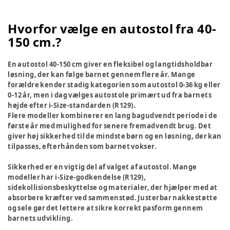
Hvorfor vælge en autostol fra 40-
150 cm.?
En autostol 40-150 cm giver en fleksibel og langtidsholdbar
løsning, der kan følge barnet gennem flere år. Mange
forældre kender stadig kategorien som autostol 0-36 kg eller
0-12 år, men i dag vælges autostole primært ud fra barnets
højde efter i-Size-standarden (R129).
Flere modeller kombinerer en lang bagudvendt periode i de
første år med mulighed for senere fremadvendt brug. Det
giver høj sikkerhed til de mindste børn og en løsning, der kan
tilpasses, efterhånden som barnet vokser.
Sikkerhed er en vigtig del af valget af autostol. Mange
modeller har i-Size-godkendelse (R129),
sidekollisionsbeskyttelse og materialer, der hjælper med at
absorbere kræfter ved sammenstød. Justerbar nakkestøtte
og sele gør det lettere at sikre korrekt pasform gennem
barnets udvikling.