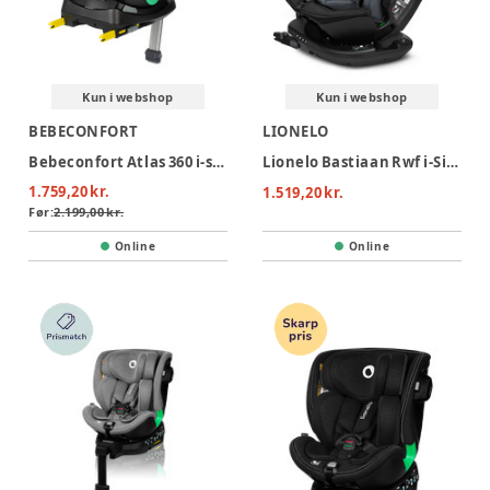
Kun i webshop
Kun i webshop
BEBECONFORT
LIONELO
Bebeconfort Atlas 360 i-size Autostol - Mineral Black
Lionelo Bastiaan Rwf i-Size Autostol - Grey Stone
1.759,20 kr.
1.519,20 kr.
Før:
2.199,00 kr.
Online
Online