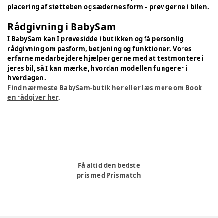
placering af støtteben og sædernes form – prøv gerne i bilen.
Rådgivning i BabySam
I BabySam kan I prøvesidde i butikken og få personlig
rådgivning om pasform, betjening og funktioner. Vores
erfarne medarbejdere hjælper gerne med at testmontere i
jeres bil, så I kan mærke, hvordan modellen fungerer i
hverdagen.
Find nærmeste BabySam-butik
her
eller læs mere om
Book
en rådgiver her
.
Få altid den bedste
pris med Prismatch