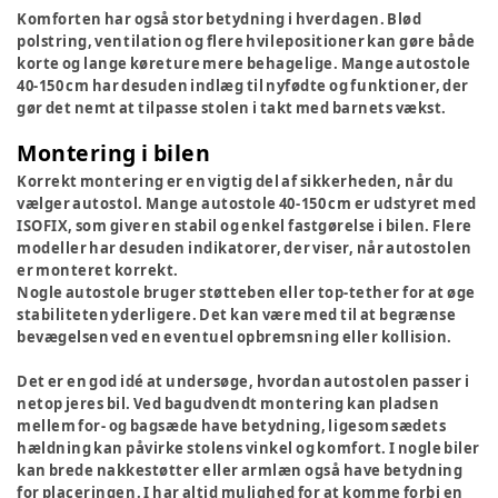
Komforten har også stor betydning i hverdagen. Blød
polstring, ventilation og flere hvilepositioner kan gøre både
korte og lange køreture mere behagelige. Mange autostole
40-150 cm har desuden indlæg til nyfødte og funktioner, der
gør det nemt at tilpasse stolen i takt med barnets vækst.
Montering i bilen
Korrekt montering er en vigtig del af sikkerheden, når du
vælger autostol. Mange autostole 40-150 cm er udstyret med
ISOFIX, som giver en stabil og enkel fastgørelse i bilen. Flere
modeller har desuden indikatorer, der viser, når autostolen
er monteret korrekt.
Nogle autostole bruger støtteben eller top-tether for at øge
stabiliteten yderligere. Det kan være med til at begrænse
bevægelsen ved en eventuel opbremsning eller kollision.
Det er en god idé at undersøge, hvordan autostolen passer i
netop jeres bil. Ved bagudvendt montering kan pladsen
mellem for- og bagsæde have betydning, ligesom sædets
hældning kan påvirke stolens vinkel og komfort. I nogle biler
kan brede nakkestøtter eller armlæn også have betydning
for placeringen. I har altid mulighed for at komme forbi en