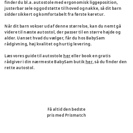
finder du bl.a. autostole med ergonomisk liggeposition,
justerbar sele og god støtte til hoved og nakke, så dit barn
sidder sikkert og komfortabelt fra første køretur.
Når dit barn vokser ud af denne størrelse, kan du nemt gå
videre til næste autostol, der passer til en større højde og
alder. Uanset hvad du vælger, får du hos BabySam
rådgivning, høj kvalitet og hurtig levering.
Læs vores guide til autostole
her
eller book en gratis
rådgiver i din nærmeste BabySam butik
her
, så du finder den
rette autostol.
Få altid den bedste
pris med Prismatch