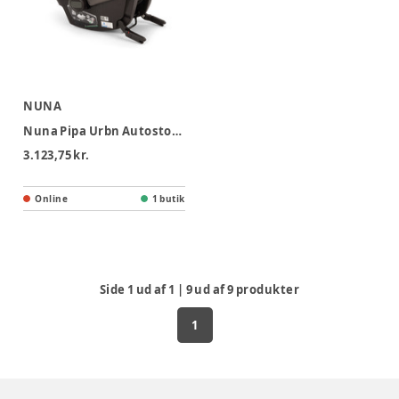
NUNA
Nuna Pipa Urbn Autostol - Thunder
3.123,75 kr.
Online
1 butik
Side
1
ud af
1
|
9
ud af
9
produkter
1