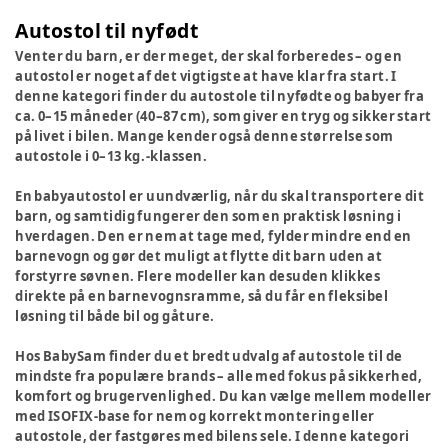
Autostol til nyfødt
Venter du barn, er der meget, der skal forberedes – og en
autostol er noget af det vigtigste at have klar fra start. I
denne kategori finder du autostole til nyfødte og babyer fra
ca. 0–15 måneder (40–87 cm), som giver en tryg og sikker start
på livet i bilen. Mange kender også denne størrelse som
autostole i 0–13 kg.-klassen.
En babyautostol er uundværlig, når du skal transportere dit
barn, og samtidig fungerer den som en praktisk løsning i
hverdagen. Den er nem at tage med, fylder mindre end en
barnevogn og gør det muligt at flytte dit barn uden at
forstyrre søvnen. Flere modeller kan desuden klikkes
direkte på en barnevognsramme, så du får en fleksibel
løsning til både bil og gåture.
Hos BabySam finder du et bredt udvalg af autostole til de
mindste fra populære brands – alle med fokus på sikkerhed,
komfort og brugervenlighed. Du kan vælge mellem modeller
med ISOFIX-base for nem og korrekt montering eller
autostole, der fastgøres med bilens sele. I denne kategori