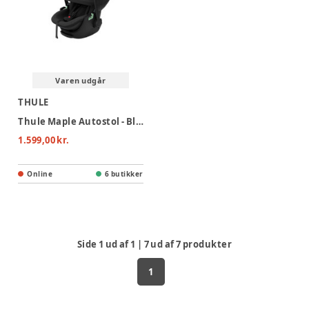
Varen udgår
THULE
Thule Maple Autostol - Black
1.599,00 kr.
Online
6 butikker
Side
1
ud af
1
|
7
ud af
7
produkter
1