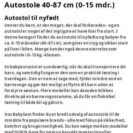
Autostole 40-87 cm (0-15 mdr.)
Autostol til nyfødt
Venter du barn, er der meget, der skal forberedes – og en
autostol er noget af det vigtigste at have klar fra start. I
denne kategori finder du autostole til nyfødte og babyer fra
ca. 0–15 måneder (40–87 cm), som giver en tryg og sikker start
på livet i bilen. Mange kender også denne størrelse som
autostole i 0–13 kg.-klassen.
En babyautostol er uundværlig, når du skal transportere dit
barn, og samtidig fungerer den som en praktisk løsning i
hverdagen. Den er nem at tage med, fylder mindre end en
barnevogn og gør det muligt at flytte dit barn uden at
forstyrre søvnen. Flere modeller kan desuden klikkes
direkte på en barnevognsramme, så du får en fleksibel
løsning til både bil og gåture.
Hos BabySam finder du et bredt udvalg af autostole til de
mindste fra populære brands – alle med fokus på sikkerhed,
komfort og brugervenlighed. Du kan vælge mellem modeller
med ISOFIX-base for nem og korrekt montering eller