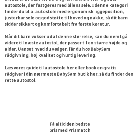
autostole, der fastgøres med bilens sele. I denne kategori
finder du bl.a. autostole med ergonomisk liggeposition,
justerbar sele og god støtte til hoved og nakke, så dit barn
sidder sikkert og komfortabelt fra første køretur.
Når dit barn vokser ud af denne størrelse, kan du nemt gå
videre til næste autostol, der passer til en større højde og
alder. Uanset hvad du vælger, får du hos BabySam
rådgivning, høj kvalitet og hurtig levering.
Læs vores guide til autostole
her
eller book en gratis
rådgiver i din nærmeste BabySam butik
her
, så du finder den
rette autostol.
Få altid den bedste
pris med Prismatch