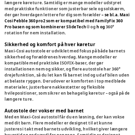
længere køreture. Samtidig er mange modeller udstyret
med praktiske funktioner som justerbar sele og solskærm,
der gør hverdagen lettere for dig som forælder
– se bl.a. Maxi
Cosi Pebble 360 pro2 som er kompatibel med FamilyFix 360
Pro basen og som kombinerer SlideTech
® og
h og
360
°
rotation for nem installation.
Sikkerhed og komfort på hver køretur
Maxi-Cosi autostole er udviklet med fokus på både barnets
sikkerhed og forældrenes hverdag. Mange modeller er
kompatible med praktiske ISOFIX-baser, der gør
installationen nem og sikker, og flere autostole har 360
°
drejefunktion, så du let kan få barnet ind og ud af bilen uden
at belaste ryggen. Derudover er komforten i top med bløde
materialer, justerbare nakkestøtter og fleksible
hvilepositioner, som sikrer en behagelig køretur – også på de
længere ture.
Autostole der vokser med barnet
Med en Maxi-Cosi autostol får du en løsning, der kan vokse
med dit barn. Flere modeller er designet til at kunne
justeres i takt med barnets udvikling, hvilket giver længere