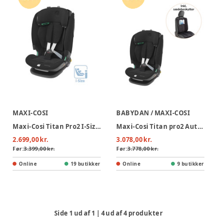
MAXI-COSI
BABYDAN / MAXI-COSI
Maxi-Cosi Titan Pro2 I-Size Autostol - Authentic Black
Maxi-Cosi Titan pro2 Autostol - authentic black inkl. 3i1 sædebeskytter
2.699,00 kr.
3.078,00 kr.
Før:
3.399,00 kr.
Før:
3.778,00 kr.
Online
19 butikker
Online
9 butikker
Side
1
ud af
1
|
4
ud af
4
produkter