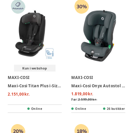
tilpasses dit barns vækst, så du får en autostol, der kan
bruges i længere tid.
Kun i webshop
MAXI-COSI
MAXI-COSI
Maxi-Cosi Titan Plus i-Size Autostol - Authentic Black
Maxi-Cosi Onyx Autostol - Full Graphite
1.819,00 kr.
2.151,00 kr.
Før:
2.599,00 kr.
Online
Online
26 butikker