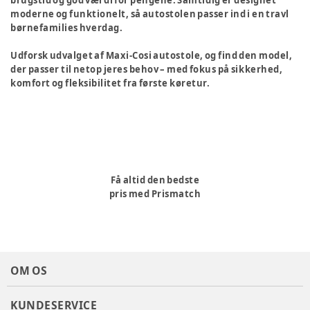
brugstid og god værdi for pengene. Samtidig er designet
moderne og funktionelt, så autostolen passer ind i en travl
børnefamilies hverdag.
Udforsk udvalget af Maxi-Cosi autostole, og find den model,
der passer til netop jeres behov – med fokus på sikkerhed,
komfort og fleksibilitet fra første køretur.
Få altid den bedste
pris med Prismatch
OM OS
KUNDESERVICE