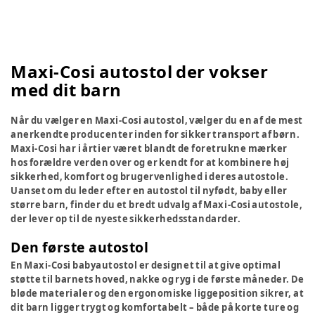
Maxi-Cosi autostol der vokser
med dit barn
Når du vælger en Maxi-Cosi autostol, vælger du en af de mest
anerkendte producenter inden for sikker transport af børn.
Maxi-Cosi har i årtier været blandt de foretrukne mærker
hos forældre verden over og er kendt for at kombinere høj
sikkerhed, komfort og brugervenlighed i deres autostole.
Uanset om du leder efter en autostol til nyfødt, baby eller
større barn, finder du et bredt udvalg af Maxi-Cosi autostole,
der lever op til de nyeste sikkerhedsstandarder.
Den første autostol
En Maxi-Cosi babyautostol er designet til at give optimal
støtte til barnets hoved, nakke og ryg i de første måneder. De
bløde materialer og den ergonomiske liggeposition sikrer, at
dit barn ligger trygt og komfortabelt – både på korte ture og