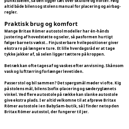
punktsselen, så den ligger tæt over skuldre og hofter. Følg
altid både bilens og stolens manual for placering og airbag-
regler.
Praktisk brug og komfort
Mange Britax Römer autostol modeller har én-hånds
justering af hovedstøtte og seler, så pasformen hurtigt
følger barnets vækst.. Finjusterbare hvilepositioner giver
ekstra ro på længere ture. Et lille hverdagsråd er at tage
tykke jakker af, så selen ligger tættere på kroppen.
Betræk kan ofte tages af og vaskes efter anvisning. Skånsom
vask og lufttørring forlænger levetiden.
Passer stol og bil sammen? Det spørgsmål møder vi ofte. Kig
på stolens mål, bilens Isofix-placering og sæderyglænets
vinkel. Ved flere autostole på række kan slanke autostole
give ekstra plads. I er altid velkomne til at afprøve Britax
Römer autostole i en BabySam-butik, så I finder netop den
Britax Römer autostol, der fungerer til jer.