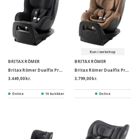
Kun i webshop
BRITAX RÖMER
BRITAX RÖMER
Britax Römer Dualfix Pro M Classic Autostol - Deep Black
Britax Römer Dualfix Pro M Lux Autostol - Warm Caramel
3.449,00 kr.
3.799,00 kr.
Online
16 butikker
Online