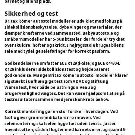
barnet og bilens plads.
Sikkerhed og test
Britax Römer autostol modeller er udviklet med fokus på
sidekollisionsbeskyttelse, dybe vinger og materialer, der
dæmper kræfterne ved sammenstød. Babyautostole og
småbørnsmodeller har 5-punktsseler, der fordeler trykket
over skuldre, hofter og skridt. I højrygsstole bruges bilens
sele med tydelige seleføringer for korrekt pasform.
Godkendelserne omfatter ECE R129 (i-Size) og ECE R44/04.
R129 inkluderer sidekollisionstest og højdebaseret
godkendelse. Mange Britax Römer autostol modeller klarer
sig stærkt i uafhængige test som ADAC og Stiftung
Warentest, hvor både belastnings niveau og
brugervenlighed vægtes. Det kan være hjælpsomt at se på
testresultater sammen med jeres konkrete behov.
Korrekt montering gør en stor forskel i hverdagen. Ved
Isofix giver grønne indikatorer ro i maven. Ved
selemontering skal selen ligge tæt uden twists. Justér
hovedstøtten, så den flugter med barnets ører, og spænd 5-