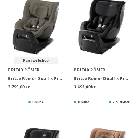
Kun i webshop
BRITAX RÖMER
BRITAX RÖMER
Britax Römer Dualfix Pro M Lux Autostol - Urban Olive
Britax Römer Dualfix Pro M Style Autostol - Carbon Black
3.799,00 kr.
3.695,00 kr.
Online
Online
2 butikker