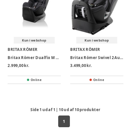
Kun i webshop
Kun i webshop
BRITAX RÖMER
BRITAX RÖMER
Britax Römer Dualfix M Plus Autostol - Midnight Grey
Britax Römer Swivel 2 Autostol - Midnight Grey
2.999,00 kr.
3.499,00 kr.
Online
Online
Side
1
ud af
1
|
10
ud af
10
produkter
1