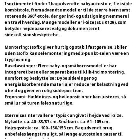
I sortimentet finder I bagudvendte babyautostole, fleksible
kombistole, fremadvendte modeller til de større børn samt
roterende 360°-stole, der gør ind- og udstigning nemmere i
en travl hverdag. Mange modeller er i-Size (ECE R129), som
betyder højdebaseret valg og dokumenteret
sidekollisionsbeskyttelse.
Montering: Isofix giver hurtig og stabil fastgørelse. I biler
uden Isofix kan selemontering med 3-punkt-selen være en
tryg løsning.
Baseløsninger: Flere baby- og småbørnsmodeller har
integreret base eller separat base til klik-ind montering.
Komfort og beskyttelse: Dybe sidevinger og
energiabsorberende materialer reducerer belastning ved
uheld og giver en rolig siddeposition.
Ergonomi: Hældnings- og hvilepositioner kan justeres, så
små lur på turen føles naturlige.
Størrelsesintervaller er typisk angivet i højde ved i-Size.
Nyfødte: ca. 40–83/87 cm. Småbørn: ca. 61–105 cm.
Højrygsstole: ca. 100–150/153 cm. Bagudvendt brug
anbefales længst muligt, så længe autostolen passer til