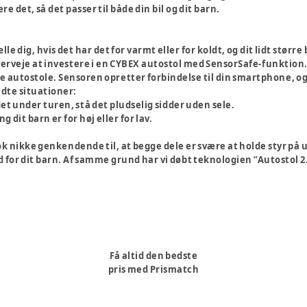
re det, så det passer til både din bil og dit barn.
le dig, hvis det har det for varmt eller for koldt, og dit lidt større
overveje at investere i en CYBEX autostol med SensorSafe-funktion.
ze autostole. Sensoren opretter forbindelse til din smartphone, og
ndte situationer:
et under turen, stå det pludselig sidder uden sele.
dit barn er for høj eller for lav.
 nikke genkendende til, at begge dele er svære at holde styr på 
ed for dit barn. Af samme grund har vi døbt teknologien ”Autostol 
Få altid den bedste
pris med Prismatch