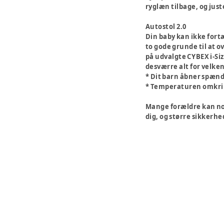
ryglæn tilbage, og juste
Autostol 2.0
Din baby kan ikke fortæl
to gode grunde til at 
på udvalgte CYBEX i-Si
desværre alt for velke
* Dit barn åbner spænd
* Temperaturen omkring 
Mange forældre kan nok
dig, og større sikkerh