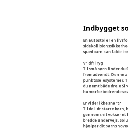
Indbygget s
En autostol er en livsf
sidekollisionssikkerhed
spædbarn kan falde i sø
Vridfri ryg
Til små børn finder du 
fremadvendt. Denne aut
punktsselesystemer. Til
du nemt både dreje Sir
humørforbedrende sø
Er vi der ikke snart?
Til de lidt større børn
gennemsnit vokser et ba
bredde undervejs. Solu
hjælper dit barns hoved