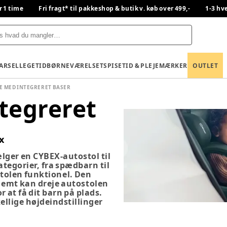
r 1 time
Fri fragt* til pakkeshop & butik v. køb over 499,-
1-3 hv
BARSEL
LEGETID
BØRNEVÆRELSET
SPISETID & PLEJE
MÆRKER
OUTLET
 MED INTEGRERET BASER
tegreret
x
ælger en CYBEX-autostol til
ategorier, fra spædbarn til
stolen
funktionel.
Den
nemt kan dreje autostolen
r at få dit barn på plads.
ellige højdeindstillinger