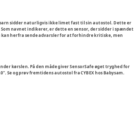
 barn sidder naturligvis ikke limet fast til sin autostol. Dette er
 Som navnet indikerer, er dette en sensor, der sidder i spændet
 kan herfra sende advarsler for at forhindre kritiske, men
under kørslen. På den måde giver SensorSafe øget tryghed for
2.0”. Se og prøv fremtidens autostol fra CYBEX hos Babysam.