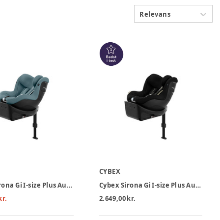
Relevans
CYBEX
Cybex Sirona Gi I-size Plus Autostol - Stormy Blue
Cybex Sirona Gi I-size Plus Autostol - Moon Black
kr.
2.649,00 kr.