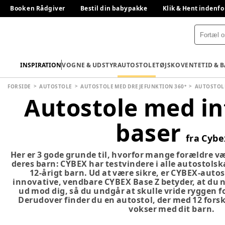
Book en Rådgiver
Bestil din babypakke
Klik & Hent indenfo
INSPIRATION
VOGNE & UDSTYR
AUTOSTOLE
TØJ
SKO
VENTETID & 
FORSIDE
AUTOSTOLE
AUTOSTOLE MED DREJEFUNKTION 360°
AUTOSTOLE
Autostole med in
baser
fra Cybe
Her er 3 gode grunde til, hvorfor mange forældre v
deres barn: CYBEX har
testvindere
i alle autostolsk
12-årigt barn. Ud at være sikre, er CYBEX-auto
innovative, vendbare CYBEX Base Z betyder, at du 
ud mod dig, så du undgår at skulle vride ryggen fo
Derudover finder du en autostol, der med 12 forsk
vokser med dit barn
.