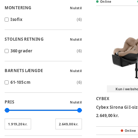
Online
MONTERING
Nulstil
Isofix
(
6
)
STOLENS RETNING
Nulstil
360 grader
(
6
)
BARNETS LÆNGDE
Nulstil
61-105 cm
(
6
)
Kun i websh
CYBEX
PRIS
Nulstil
2.649,00 kr.
1.919,20 kr.
2.649,00 kr.
Online