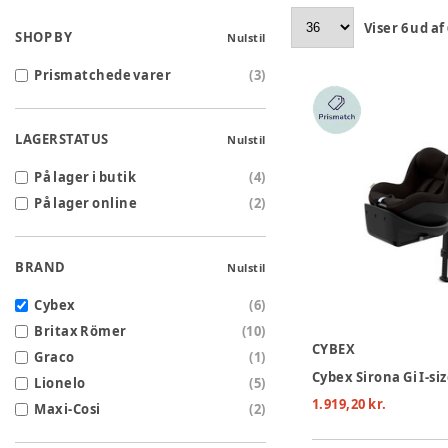
Viser
6
ud af
SHOP BY
Nulstil
Prismatchede varer
(
3
)
LAGERSTATUS
Nulstil
På lager i butik
(
4
)
På lager online
(
2
)
BRAND
Nulstil
Cybex
(
6
)
Britax Römer
(
10
)
CYBEX
Graco
(
1
)
Lionelo
(
5
)
1.919,20 kr.
Maxi-Cosi
(
2
)