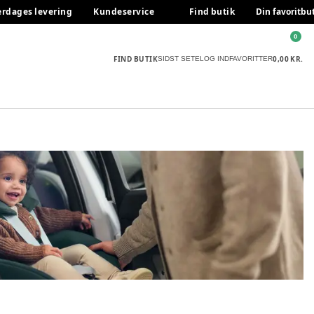
erdages levering
Kundeservice
Find butik
Din favoritbu
0
FIND BUTIK
0,00 KR.
SIDST SETE
LOG IND
FAVORITTER