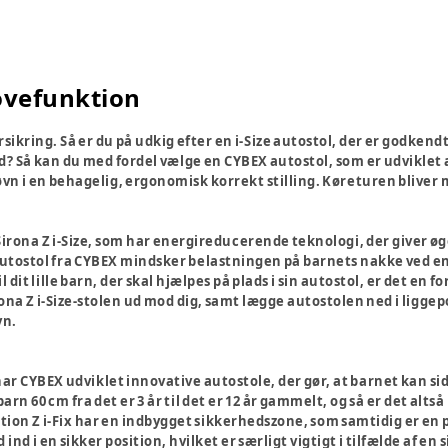
ovefunktion
orsikring. Så er du på udkig efter en i-Size autostol, der er godken
? Så kan du med fordel vælge en CYBEX autostol, som er udviklet af
vn i en behagelig, ergonomisk korrekt stilling. Køreturen bliver m
Sirona Z i-Size, som har energireducerende teknologi, der giver øg
ostol fra CYBEX mindsker belastningen på barnets nakke ved en f
 dit lille barn, der skal hjælpes på plads i sin autostol, er det e
ona Z i-Size-stolen ud mod dig, samt lægge autostolen ned i liggep
vn.
, har CYBEX udviklet innovative autostole, der gør, at barnet kan sid
rn 60 cm fra det er 3 år til det er 12 år gammelt, og så er det altså
tion Z i-Fix har en indbygget sikkerhedszone, som samtidig er en p
 ind i en sikker position, hvilket er særligt vigtigt i tilfælde af