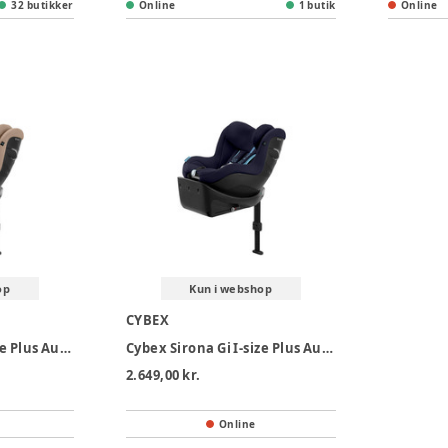
32 butikker
Online
1 butik
Online
op
Kun i webshop
CYBEX
Cybex Sirona Gi I-size Plus Autostol- Almond Beige
Cybex Sirona Gi I-size Plus Autostol - Ocean Blue
2.649,00 kr.
Online