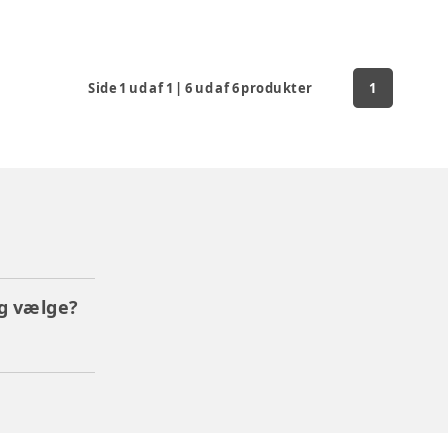
Side
1
ud af
1
|
6
ud af
6
produkter
1
eg vælge?