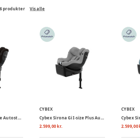
6
produkter
Vis alle
CYBEX
CYBEX
Cybex Sirona Gi I-size Autostol - Magic Black
Cybex Sirona Gi I-size Plus Autostol - Stone Grey
2.599,00 kr.
2.599,00 