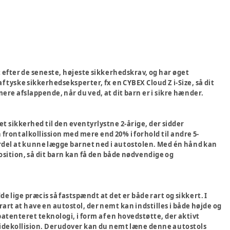
dt efter de seneste, højeste sikkerhedskrav, og har øget
 tyske sikkerhedseksperter, fx en CYBEX Cloud Z i-Size, så dit
ere afslappende, når du ved, at dit barn er i sikre hænder.
et sikkerhed til den eventyrlystne 2-årige, der sidder
rontalkollission med mere end 20% i forhold til andre 5-
n fordel at kunne lægge barnet ned i autostolen. Med én hånd kan
osition, så dit barn kan få den både nødvendige og
de lige præcis så fastspændt at det er både rart og sikkert. I
 rart at have en autostol, der nemt kan indstilles i både højde og
atenteret teknologi, i form af en hovedstøtte, der aktivt
 en sidekollision. Derudover kan du nemt læne denne autostols