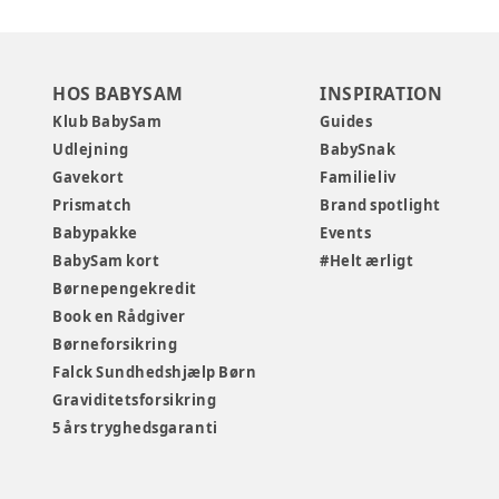
HOS BABYSAM
INSPIRATION
Klub BabySam
Guides
Udlejning
BabySnak
Gavekort
Familieliv
Prismatch
Brand spotlight
Babypakke
Events
BabySam kort
#Helt ærligt
Børnepengekredit
Book en Rådgiver
Børneforsikring
Falck Sundhedshjælp Børn
Graviditetsforsikring
5 års tryghedsgaranti