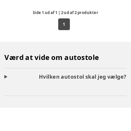
Side
1
ud af
1
|
2
ud af
2
produkter
1
Værd at vide om autostole
Hvilken autostol skal jeg vælge?