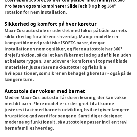
Pro basen og som kombinerer SlideTech
® og
h og
360
°
rotation for nem installation.
Sikkerhed og komfort på hver køretur
Maxi-Cosi autostole er udviklet med fokus på både barnets
sikkerhed og forældrenes hverdag. Mange modeller er
kompatible med praktiske ISOFIX-baser, der gør
installationen nem og sikker, og flere autostole har 360
°
drejefunktion, så du let kan få barnet ind og ud af bilen uden
at belaste ryggen. Derudover er komforten i top med bløde
materialer, justerbare nakkestøtter og fleksible
hvilepositioner, som sikrer en behagelig køretur – også på de
længere ture.
Autostole der vokser med barnet
Med en Maxi-Cosi autostol får du en løsning, der kan vokse
med dit barn. Flere modeller er designet til at kunne
justeres i takt med barnets udvikling, hvilket giver længere
brugstid og god værdi for pengene. Samtidig er designet
moderne og funktionelt, så autostolen passer ind i en travl
børnefamilies hverdag.