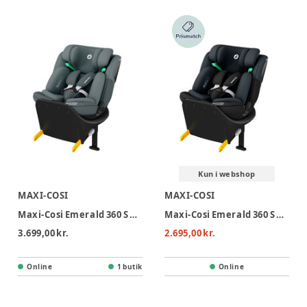
besvær. Samtidig finder du fleksible løsninger, der kan
tilpasses dit barns vækst, så du får en autostol, der kan
bruges i længere tid.
Kun i webshop
MAXI-COSI
MAXI-COSI
Maxi-Cosi Emerald 360 S Autostol - Tonal Graphite
Maxi-Cosi Emerald 360 S Autostol - Tonal Black
3.699,00 kr.
2.695,00 kr.
Online
1 butik
Online