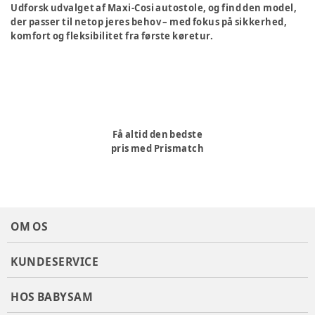
Udforsk udvalget af Maxi-Cosi autostole, og find den model,
der passer til netop jeres behov – med fokus på sikkerhed,
komfort og fleksibilitet fra første køretur.
Få altid den bedste
pris med Prismatch
OM OS
KUNDESERVICE
HOS BABYSAM