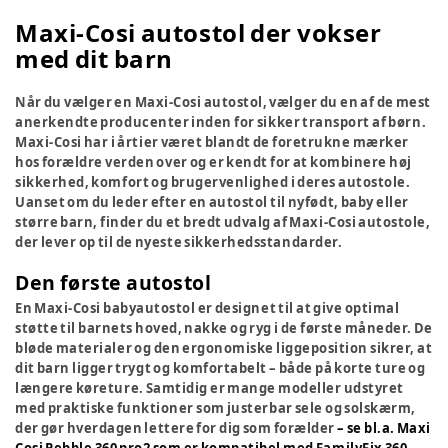
Maxi-Cosi autostol der vokser
med dit barn
Når du vælger en Maxi-Cosi autostol, vælger du en af de mest
anerkendte producenter inden for sikker transport af børn.
Maxi-Cosi har i årtier været blandt de foretrukne mærker
hos forældre verden over og er kendt for at kombinere høj
sikkerhed, komfort og brugervenlighed i deres autostole.
Uanset om du leder efter en autostol til nyfødt, baby eller
større barn, finder du et bredt udvalg af Maxi-Cosi autostole,
der lever op til de nyeste sikkerhedsstandarder.
Den første autostol
En Maxi-Cosi babyautostol er designet til at give optimal
støtte til barnets hoved, nakke og ryg i de første måneder. De
bløde materialer og den ergonomiske liggeposition sikrer, at
dit barn ligger trygt og komfortabelt – både på korte ture og
længere køreture. Samtidig er mange modeller udstyret
med praktiske funktioner som justerbar sele og solskærm,
der gør hverdagen lettere for dig som forælder
– se bl.a. Maxi
Cosi Pebble 360 pro2 som er kompatibel med FamilyFix 360