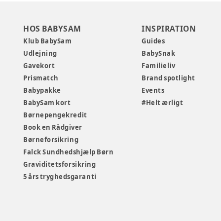
HOS BABYSAM
INSPIRATION
Klub BabySam
Guides
Udlejning
BabySnak
Gavekort
Familieliv
Prismatch
Brand spotlight
Babypakke
Events
BabySam kort
#Helt ærligt
Børnepengekredit
Book en Rådgiver
Børneforsikring
Falck Sundhedshjælp Børn
Graviditetsforsikring
5 års tryghedsgaranti