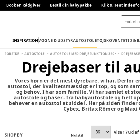
Book en Rådgiver
Bestil din babypakke
Klik & Hent indenfo
INSPIRATION
VOGNE & UDSTYR
AUTOSTOLE
TØJ
SKO
VENTETID & 
FORSIDE
AUTOSTOLE
AUTOSTOLE MED DREJEFUNKTION 360°
DREJEBASE
Drejebaser til a
Vores børn er det mest dyrebare, vi har. Derfor er
autostol, der kvalitetsmæssigt er i top, og som sam
og behov, I har som familie. Vi har samlet et sto
autostole og baser - fra babyautostole og helt op
behøver en autostol at sidde i. Her på siden find
Cybex, Britax Römer og Maxi 
Viser
7
ud af
SHOP BY
Nulstil