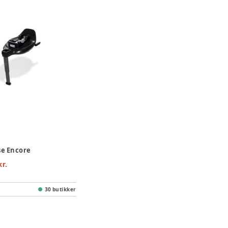
ase Encore
kr.
30 butikker