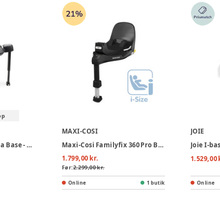
op
MAXI-COSI
JOIE
Bugaboo 360 by Nuna Base - Black
Maxi-Cosi Familyfix 360 Pro Base - Black
Joie I-b
1.799,00 kr.
1.529,00 
Før:
2.299,00 kr.
Online
1 butik
Online