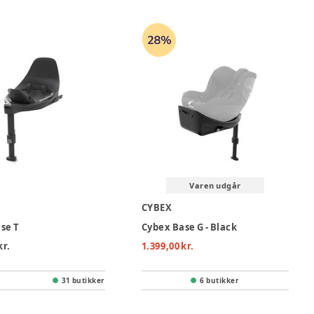
Varen udgår
CYBEX
se T
Cybex Base G - Black
kr.
1.399,00 kr.
31 butikker
6 butikker