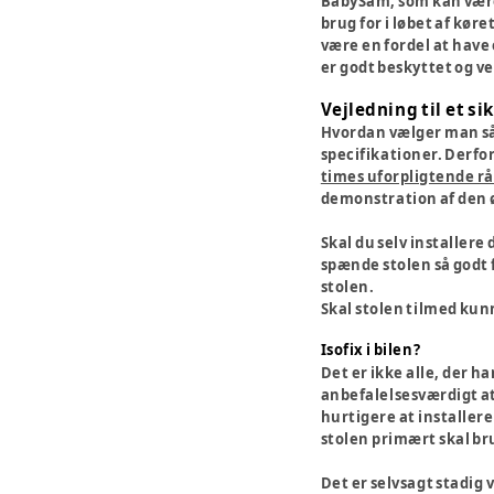
BabySam, som kan være 
brug for i løbet af kør
være en fordel at have 
er godt beskyttet og ve
Vejledning til et si
Hvordan vælger man så 
specifikationer. Derfor
times uforpligtende r
demonstration af den
Skal du selv installere
spænde stolen så godt f
stolen.
Skal stolen tilmed kunne
Isofix i bilen?
Det er ikke alle, der ha
anbefalelsesværdigt at 
hurtigere at installere 
stolen primært skal bru
Det er selvsagt stadig 