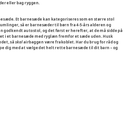
der eller bag ryggen.
t barnesæde. Et barnesæde kan kategoriseres som en større stol
umlinger, så er barnesæder til børn fra 4-5-års alderen og
n godkendt autostol, og det først er herefter, at de må sidde på
ceret i et barnesæde med ryglæn fremfor et sæde uden. Husk
ædet, så
skal
airbaggen være frakoblet. Har du brug for råd og
jælpe dig med at vælge det helt rette barnesæde til dit barn – og