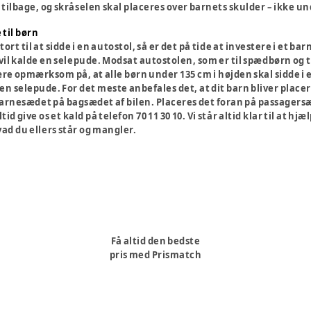
tilbage, og skråselen skal placeres over barnets skulder – ikke un
til børn
stort til at sidde i en autostol, så er det på tide at investere i e
vil kalde en selepude. Modsat autostolen, som er til spædbørn og t
re opmærksom på, at alle børn under 135 cm i højden skal sidde i e
 en selepude. For det meste anbefales det, at dit barn bliver pla
arnesædet på bagsædet af bilen. Placeres det foran på passagers
tid give os et kald på telefon 70 11 30 10. Vi står altid klar til at h
hvad du ellers står og mangler.
Få altid den bedste
pris med Prismatch