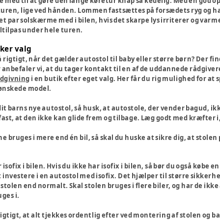
med til at gøre den lange køretur knap så kedelig. Med en god op
eturen, lige ved hånden. Lommen fastsættes på forsædets ryg og har
et par solskærme med i bilen, hvis det skarpe lys irriterer og varme
ltilpas under hele turen.
kker valg
rigtigt, når det gælder autostol til baby eller større børn? Der 
 anbefaler vi, at du tager kontakt til en af de uddannede rådgive
ådgivning
i en butik efter eget valg. Her får du rig mulighed for at s
 ønskede model.
 dit barns nye autostol, så husk, at autostole, der vender bagud, ik
ast, at den ikke kan glide frem og tilbage. Læg godt med kræfter i,
 bruges i mere end én bil, så skal du huske at sikre dig, at stolen p
r isofix i bilen. Hvis du ikke har isofix i bilen, så bør du også købe 
investere i en autostol med isofix. Det hjælper til større sikkerh
stolen end normalt. Skal stolen bruges i flere biler, og har de ikke 
ges i.
vigtigt, at alt tjekkes ordentlig efter ved montering af stolen og b