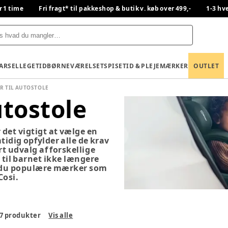
r 1 time
Fri fragt* til pakkeshop & butik v. køb over 499,-
1-3 hv
BARSEL
LEGETID
BØRNEVÆRELSET
SPISETID & PLEJE
MÆRKER
OUTLET
R TIL AUTOSTOLE
utostole
 det vigtigt at vælge en
tidig opfylder alle de krav
rt udvalg af forskellige
 til barnet ikke længere
er du populære mærker som
Cosi.
7
produkter
Vis alle