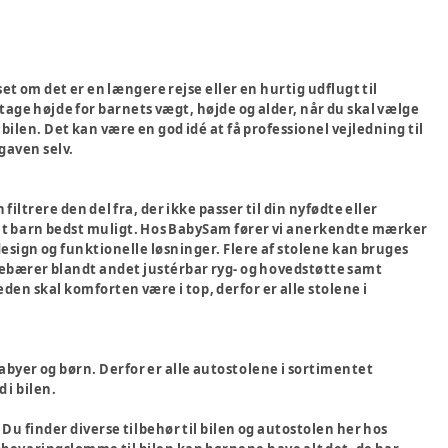
et om det er en længere rejse eller en hurtig udflugt til
 tage højde for barnets vægt, højde og alder, når du skal vælge
i bilen. Det kan være en god idé at få professionel vejledning til
gaven selv.
ltrere den del fra, der ikke passer til din nyfødte eller
dit barn bedst muligt. Hos BabySam fører vi anerkendte mærker
design og funktionelle løsninger. Flere af stolene kan bruges
ndebærer blandt andet justérbar ryg- og hovedstøtte samt
eden skal komforten være i top, derfor er alle stolene i
abyer og børn. Derfor er alle autostolene i sortimentet
i bilen.
 Du finder diverse tilbehør til bilen og autostolen her hos