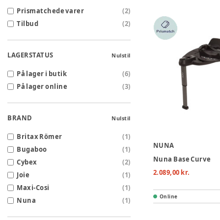
Prismatchede varer
(
2
)
Tilbud
(
2
)
LAGERSTATUS
Nulstil
På lager i butik
(
6
)
På lager online
(
3
)
BRAND
Nulstil
Britax Römer
(
1
)
NUNA
Bugaboo
(
1
)
Nuna Base Curve
Cybex
(
2
)
2.089,00 kr.
Joie
(
1
)
Maxi-Cosi
(
1
)
Online
Nuna
(
1
)