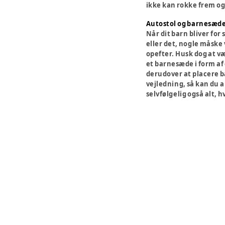
ikke kan rokke frem og 
Autostol og barnesæde 
Når dit barn bliver for 
eller det, nogle måske 
opefter. Husk dog at væ
et barnesæde i form af
derudover at placere b
vejledning, så kan du al
selvfølgelig også alt, 