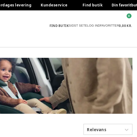
erdages levering
Kundeservice
Find butik
Din favoritbu
0
FIND BUTIK
0,00 KR.
SIDST SETE
LOG IND
FAVORITTER
Relevans