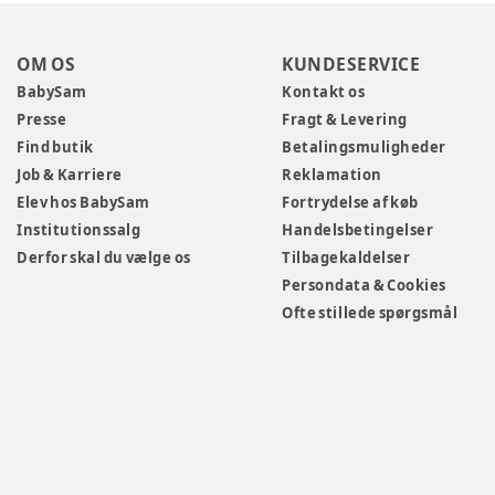
OM OS
KUNDESERVICE
BabySam
Kontakt os
Presse
Fragt & Levering
Find butik
Betalingsmuligheder
Job & Karriere
Reklamation
Elev hos BabySam
Fortrydelse af køb
Institutionssalg
Handelsbetingelser
Derfor skal du vælge os
Tilbagekaldelser
Persondata & Cookies
Ofte stillede spørgsmål