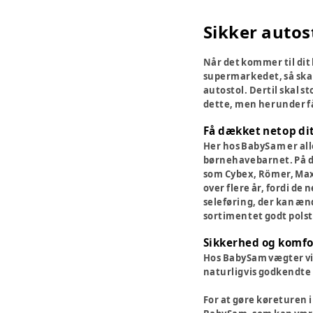
Sikker autost
Når det kommer til dit 
supermarkedet, så skal 
autostol. Dertil skal st
dette, men herunder får
Få dækket netop di
Her hos BabySam er alle
børnehavebarnet. På de
som Cybex, Römer, Maxi 
over flere år, fordi d
seleføring, der kan ænd
sortimentet godt polst
Sikkerhed og komfo
Hos BabySam vægter vi 
naturligvis godkendte 
For at gøre køreturen i