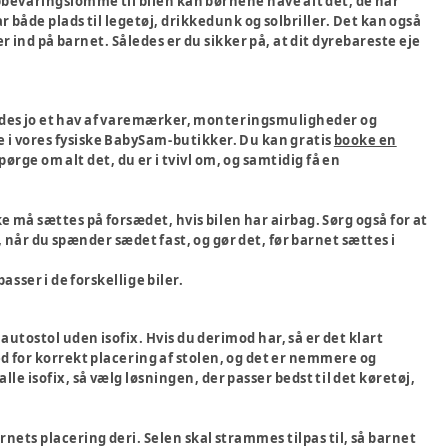
bevaringslomme til bilen kan børnene have alt det, de har
 både plads til legetøj, drikkedunk og solbriller. Det kan også
r ind på barnet. Således er du sikker på, at dit dyrebareste eje
findes jo et hav af varemærker, monteringsmuligheder og
re i vores fysiske BabySam-butikker. Du kan gratis
booke en
pørge om alt det, du er i tvivl om, og samtidig få en
ke må sættes på forsædet, hvis bilen har airbag. Sørg også for at
 når du spænder sædet fast, og gør det, før barnet sættes i
asser i de forskellige biler.
en autostol uden isofix. Hvis du derimod har, så er det klart
ed for korrekt placering af stolen, og det er nemmere og
alle isofix, så vælg løsningen, der passer bedst til det køretøj,
arnets placering deri. Selen skal strammes tilpas til, så barnet