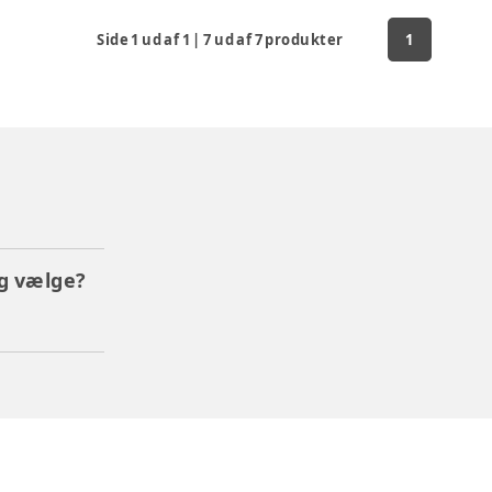
Side
1
ud af
1
|
7
ud af
7
produkter
1
eg vælge?