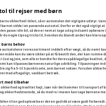
ol til rejser med børn
barns sikkerhed i bilen, så er autostolen det vigtigste udstyr. Uans
barnet sidde i en passende autostol. Derfor er det også vigtigt at
olen passe i din bil, så den er nem at tage ud og ind samt opbevare 
 du nogle tips og tricks til, hvordan du blandt andet kan klare op
t barns behov
 autostolene i vores sortiment inddelt efter vægt, så du nemt kan fi
n måde kan du være sikker på at få bestilt den, der kan rumme 
Cosi og Joie, som alle er kendte for deres upåklagelige kvalitet, 
e nemt kan tilpasses børnenes naturlige udvikling. Tilpasningen i
re sig fra 5- til 3-punkts sele, som barnet vokser. Foruden sikkerh
ret med aftageligt, vaskbart betræk.
rt med tilbehør
sikkerhed og kvalitet højt, især når det kommer til transport af b
og sikkerhedstestede, så du med ro i maven kan tage børnene med 
 bilen til en god oplevelse er det en god idé at være godt forberedt.