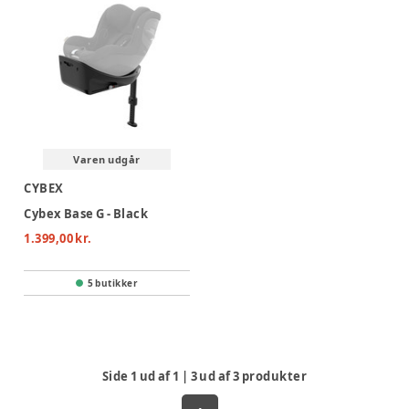
Varen udgår
CYBEX
Cybex Base G - Black
1.399,00 kr.
5 butikker
Side
1
ud af
1
|
3
ud af
3
produkter