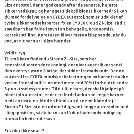
Size autostol, der er godkendt efter de seneste, højeste
sikkerhedskrav, og har øget sidekollisionssikkerhed? Så kan
du med fordel vælge en CYBEX autostol, som er udviklet af
tyske sikkerhedseksperter, fx en CYBEX Cloud Z i-Size, så dit
spædbarn kan falde i søvn i en behagelig, ergonomisk
korrekt stilling. Køreturen bliver mere afslappende, når du
ved, at dit barn er i sikre hænder.
Vridfri ryg
Til små børn finder du Sirona Z i-Size, som har
energireducerende teknologi, der giver øget sikkerhed til
den eventyrlystne 2-årige, der sidder fremadvendt. Denne
autostol fra CYBEX mindsker belastningen på barnets nakke
ved en frontalkollission med mere end 20% i forhold til andre
5-punktsselesystemer. Til dit lille barn, der skal hjælpes på
plads i sin autostol, er det en fordel at kunne lægge barnet
ned i autostolen. Med én hånd kan du nemt både dreje
Sirona Z i-Size-stolen ud mod dig, samt lægge autostolen ned
i liggeposition, så dit barn kan få den både nødvendige og
humørforbedrende søvn.
Er vi der ikke snart?