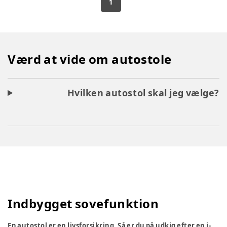
1
Værd at vide om autostole
Hvilken autostol skal jeg vælge?
Indbygget sovefunktion
En autostol er en livsforsikring. Så er du på udkig efter en i-