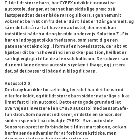
Til de lidt større børn, har CYBEX udviklet innovative
autostole, der gør, at barnet kan sidde lige præcis så
fastspændt at det er både rart og sikkert. I gennemsnit
vokser et barn 60 cm fra det er 3 år til det er 12 år gammelt, og
så er det altså rart at have en autostol, der nemt kan
indstilles i både højde og bredde undervejs. Solution Z i-Fix
har en indbygget sikkerhedszone, som samtidig er en
patenteret teknologi, i form af en hovedstøtte, der aktivt
hjælper dit barns hoved ind i en sikker position, hvilket er
særligt vigtigt i tilfælde af en sidekollision. Derudover kan
du nemt læne denne autostols ryglæn tilbage, og justere
det, så det passer til både din bil og dit barn.
Autostol 2.0
Din baby kan ikke fortælle dig, hvis det har det for varmt
eller for koldt, og dit lidt større barn sidder naturligvis ikke
limet fast til sin autostol. Dette er to gode grunde til at
overveje at investere i en CYBEX autostol med SensorSafe-
funktion. Som navnet indikerer, er dette en sensor, der
sidder i spændet på udvalgte CYBEX i-Size autostole.
Sensoren opretter forbindelse til din smartphone, og kan
herfra sende advarsler for at forhindre kritiske, men