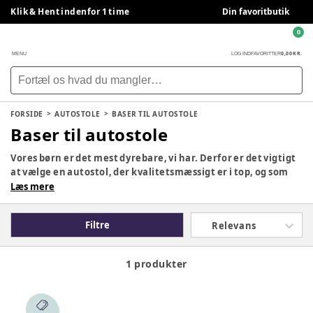
Klik & Hent indenfor 1 time
Din favoritbutik
0
0,00 KR.
MENU
LOG IND
FAVORITTER
FORSIDE
AUTOSTOLE
BASER TIL AUTOSTOLE
Baser til autostole
Vores børn er det mest dyrebare, vi har. Derfor er det vigtigt
at vælge en autostol, der kvalitetsmæssigt er i top, og som
samtidig opfylder alle de krav og behov, I har som familie. Vi
Læs mere
har samlet et stort udvalg af forskellige autostole og baser -
fra babyautostole og helt op til barnet ikke længere behøver
Filtre
Relevans
en autostol at sidde i. Her på siden finder du populære
mærker som Cybex, Britax Römer og Maxi Cosi.
1 produkter