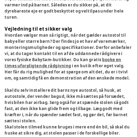
varmer ind på barnet. Således er du sikker på, at dit
dyrebareste eje er godt beskyttet og veltilpas under hele
turen.
Vejledning til et sikker valg
Hvordan vælger man så rigtigt, når det gælder autostol til
baby eller større børn? Der findes jo et hav af varemærker,
monteringsmuligheder og specifikationer. Derfor anbefaler
vi, at du tager kontakt til en af de uddannede rådgivere i
vores fysiske BabySam-butikker. Du kan gratis
booke en
times uforpligtende rådgivning
i en butik efter eget valg.
Her får du rig mulighed for at spørge om alt det, du er i tvivl
om, og samtidig få en demonstration af den ønskede model.
Skal du selv installere dit barns nye autostol, så husk, at
autostole, der vender bagud, ikke må sættes på forsædet,
hvis bilen har airbag. Sørg også for at spænde stolen så godt
fast, at den ikke kan glide frem og tilbage. Læg godt med
kræfter i, når du spænder sædet fast, og gør det, før barnet
sættes i stolen.
Skal stolen tilmed kunne bruges i mere end én bil, så skal du
huske at sikre dig, at stolen passer i de forskellige biler.