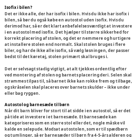
Isofix i bilen?
Det er ikke alle, der har isofix i bilen. Hvis du ikke har isofix i
bilen, så bør du også købe en autostol uden isofix. Hvis du
derimod har, så er det klart anbefalelsesværdigt at investere
i en autostol med isofix. Det hjælper til større sikkerhed for
korrekt placering af stolen, og det er nemmere og hurtigere
at installere stolen end normalt. Skal stolen bruges i flere
biler, og har de ikke alle isofix, så vælg løsningen, der passer
bedst til det køretøj, stolen primært skal bruges i.
Det er selvsagt stadig vigtigt, at alt tjekkes ordentlig efter
ved montering af stolen og barnets placering deri. Selen skal
strammes tilpas til, så barnet ikke kan rokke frem og tilbage,
og skråselen skal placeres over barnets skulder – ikke under
eller bag ryggen.
Autostol og barnesæde til børn
Når dit barn bliver for stort til at sidde i en autostol, så er det
på tide at investere i et barnesæde. Et barnesæde kan
kategoriseres som en større stol eller det, nogle måske vil
kalde en selepude. Modsat autostolen, som er til spædbørn
og tumlinger, så er barnesæder til børn fra 4-5-års alderen og