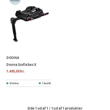
DOONA
Doona Isofixbas X
1.495,00 kr.
Online
1 butik
Side
1
ud af
1
|
1
ud af
1
produkter