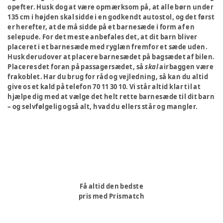
opefter. Husk dog at være opmærksom på, at alle børn under
135 cm i højden skal sidde i en godkendt autostol, og det først
er herefter, at de må sidde på et barnesæde i form af en
selepude. For det meste anbefales det, at dit barn bliver
placeret i et barnesæde med ryglæn fremfor et sæde uden.
Husk derudover at placere barnesædet på bagsædet af bilen.
Placeres det foran på passagersædet, så
skal
airbaggen være
frakoblet. Har du brug for råd og vejledning, så kan du altid
give os et kald på telefon 70 11 30 10. Vi står altid klar til at
hjælpe dig med at vælge det helt rette barnesæde til dit barn
– og selvfølgelig også alt, hvad du ellers står og mangler.
Få altid den bedste
pris med Prismatch