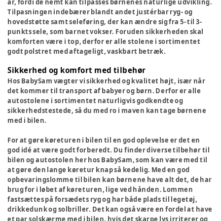
år, fordi de nemt kan tilpasses børnenes naturlige udvikling.
Tilpasningen indebærer blandt andet justérbar ryg- og
hovedstøtte samt seleføring, der kan ændre sig fra 5- til 3-
punkts sele, som barnet vokser. Foruden sikkerheden skal
komforten være i top, derfor er alle stolene i sortimentet
godt polstret med aftageligt, vaskbart betræk.
Sikkerhed og komfort med tilbehør
Hos BabySam vægter vi sikkerhed og kvalitet højt, især når
det kommer til transport af babyer og børn. Derfor er alle
autostolene i sortimentet naturligvis godkendte og
sikkerhedstestede, så du med ro i maven kan tage børnene
med i bilen.
For at gøre køreturen i bilen til en god oplevelse er det en
god idé at være godt forberedt. Du finder diverse tilbehør til
bilen og autostolen her hos BabySam, som kan være med til
at gøre den lange køretur knap så kedelig. Med en god
opbevaringslomme til bilen kan børnene have alt det, de har
brug for i løbet af køreturen, lige ved hånden. Lommen
fastsættes på forsædets ryg og har både plads til legetøj,
drikkedunk og solbriller. Det kan også være en fordel at have
et par solskærme med i bilen, hvis det skarpe lys irriterer og