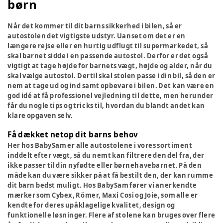
børn
Når det kommer til dit barns sikkerhed i bilen, så er
autostolen det vigtigste udstyr. Uanset om det er en
længere rejse eller en hurtig udflugt til supermarkedet, så
skal barnet sidde i en passende autostol. Derfor er det også
vigtigt at tage højde for barnets vægt, højde og alder, når du
skal vælge autostol. Dertil skal stolen passe i din bil, så den er
nem at tage ud og ind samt opbevare i bilen. Det kan være en
god idé at få professionel vejledning til dette, men herunder
får du nogle tips og tricks til, hvordan du blandt andet kan
klare opgaven selv.
Få dækket netop dit barns behov
Her hos BabySam er alle autostolene i vores sortiment
inddelt efter vægt, så du nemt kan filtrere den del fra, der
ikke passer til din nyfødte eller børnehavebarnet. På den
måde kan du være sikker på at få bestilt den, der kan rumme
dit barn bedst muligt. Hos BabySam fører vi anerkendte
mærker som Cybex, Römer, Maxi Cosi og Joie, som alle er
kendte for deres upåklagelige kvalitet, design og
funktionelle løsninger. Flere af stolene kan bruges over flere