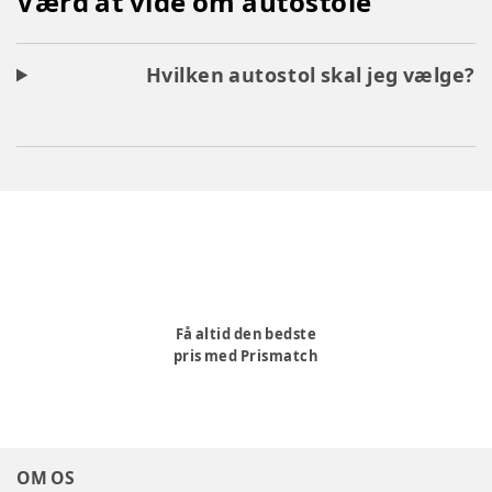
Værd at vide om autostole
Hvilken autostol skal jeg vælge?
Få altid den bedste
pris med Prismatch
OM OS