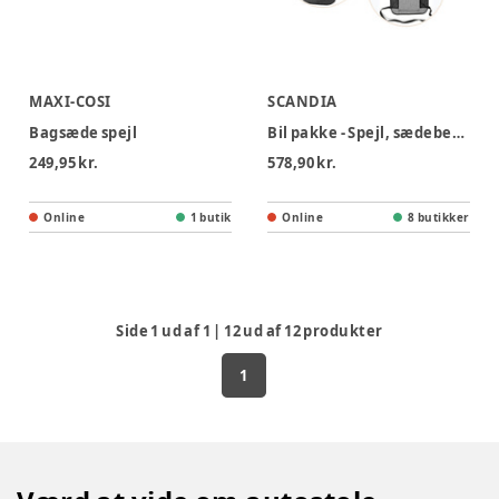
MAXI-COSI
SCANDIA
Bagsæde spejl
Bil pakke - Spejl, sædebeskytter og organizer
249,95 kr.
578,90 kr.
Online
1 butik
Online
8 butikker
Side
1
ud af
1
|
12
ud af
12
produkter
1