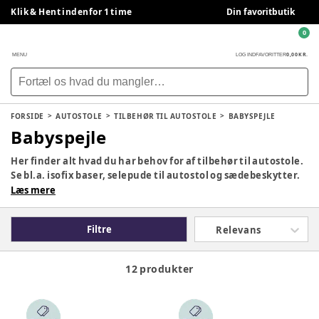
Klik & Hent indenfor 1 time
Din favoritbutik
0
0,00 KR.
MENU
LOG IND
FAVORITTER
FORSIDE
AUTOSTOLE
TILBEHØR TIL AUTOSTOLE
BABYSPEJLE
Babyspejle
Her finder alt hvad du har behov for af tilbehør til autostole.
Se bl.a. isofix baser, selepude til autostol og sædebeskytter.
Læs mere
Filtre
Relevans
12 produkter