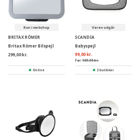
Kun i webshop
Varen udgår
BRITAX RÖMER
SCANDIA
Britax Römer Bilspejl
Babyspejl
99,00 kr.
299,00 kr.
Før:
169,95 kr.
Online
2 butikker