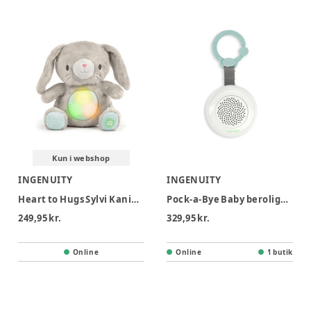
Kun i webshop
INGENUITY
INGENUITY
Heart to Hugs Sylvi Kaninbamse med hjertelyd & lys
Pock-a-Bye Baby beroligende musik afspiller
249,95 kr.
329,95 kr.
Online
Online
1 butik