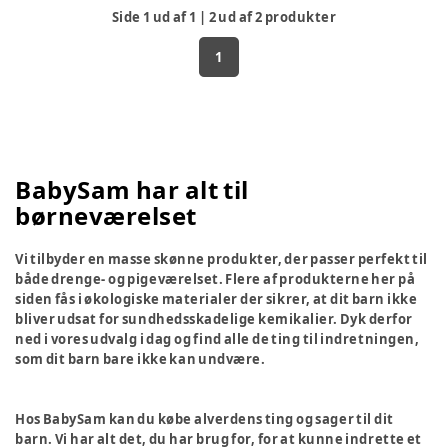
Side
1
ud af
1
|
2
ud af
2
produkter
1
BabySam har alt til
børneværelset
Vi tilbyder en masse skønne produkter, der passer perfekt til
både drenge- og pigeværelset. Flere af produkterne her på
siden fås i økologiske materialer der sikrer, at dit barn ikke
bliver udsat for sundhedsskadelige kemikalier. Dyk derfor
ned i vores udvalg i dag og find alle de ting til indretningen,
som dit barn bare ikke kan undvære.
Hos BabySam kan du købe alverdens ting og sager til dit
barn. Vi har alt det, du har brug for, for at kunne indrette et