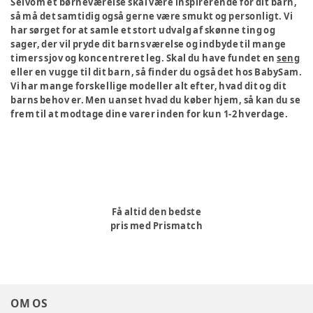
Selvom et børneværelse skal være inspirerende for dit barn,
så må det samtidig også gerne være smukt og personligt. Vi
har sørget for at samle et stort udvalg af skønne ting og
sager, der vil pryde dit barns værelse og indbyde til mange
timers sjov og koncentreret leg. Skal du have fundet en
seng
eller en vugge til dit barn, så finder du også det hos BabySam.
Vi har mange forskellige modeller alt efter, hvad dit og dit
barns behov er. Men uanset hvad du køber hjem, så kan du se
frem til at modtage dine varer inden for kun 1-2 hverdage.
Få altid den bedste
pris med Prismatch
OM OS