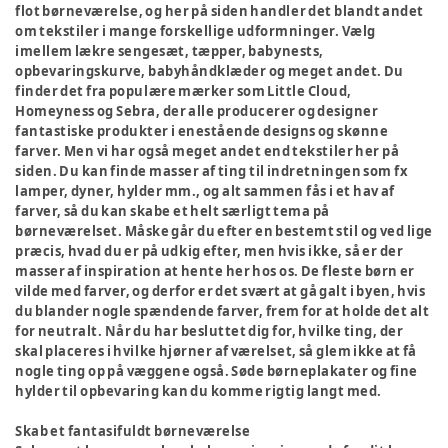
flot børneværelse, og her på siden handler det blandt andet
om tekstiler i mange forskellige udformninger. Vælg
imellem lækre sengesæt, tæpper, babynests,
opbevaringskurve, babyhåndklæder og meget andet. Du
finder det fra populære mærker som Little Cloud,
Homeyness og Sebra, der alle producerer og designer
fantastiske produkter i enestående designs og skønne
farver. Men vi har også meget andet end tekstiler her på
siden. Du kan finde masser af ting til indretningen som fx
lamper, dyner, hylder mm., og alt sammen fås i et hav af
farver, så du kan skabe et helt særligt tema på
børneværelset. Måske går du efter en bestemt stil og ved lige
præcis, hvad du er på udkig efter, men hvis ikke, så er der
masser af inspiration at hente her hos os. De fleste børn er
vilde med farver, og derfor er det svært at gå galt i byen, hvis
du blander nogle spændende farver, frem for at holde det alt
for neutralt. Når du har besluttet dig for, hvilke ting, der
skal placeres i hvilke hjørner af værelset, så glem ikke at få
nogle ting op på væggene også. Søde børneplakater og fine
hylder til opbevaring kan du komme rigtig langt med.
Skab et fantasifuldt børneværelse