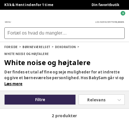
Klik & Hent indenfor 1 time
Din favoritbutik
0
0,00 KR.
MENU
LOG IND
FAVORITTER
FORSIDE
BØRNEVÆRELSET
DEKORATION
WHITE NOISE OG HØJTALERE
White noise og højtalere
Der findes et utal af fine og seje muligheder for at indrette
og give et børneværelse personlighed. Hos BabySam går vi op
i at indretning skal være visuelt spændende og praktisk. Her
Læs mere
finder du derfor plakater, puder, wallstickers, børnelamper
og praktisk opbevaring til børneværelset.
Filtre
Relevans
2 produkter