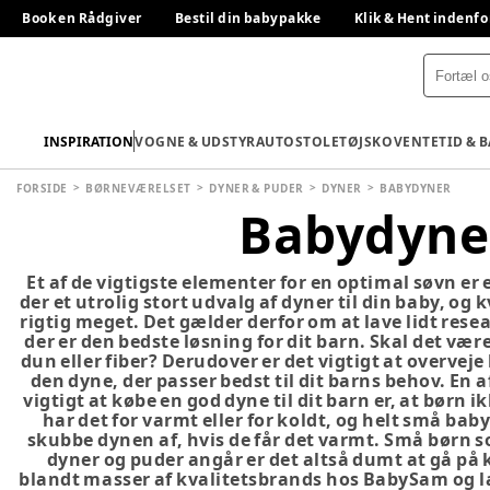
Book en Rådgiver
Bestil din babypakke
Klik & Hent indenfo
INSPIRATION
VOGNE & UDSTYR
AUTOSTOLE
TØJ
SKO
VENTETID & 
FORSIDE
BØRNEVÆRELSET
DYNER & PUDER
DYNER
BABYDYNER
Babydyne
Et af de vigtigste elementer for en optimal søvn er
der et utrolig stort udvalg af dyner til din baby, og 
rigtig meget. Det gælder derfor om at lave lidt resea
der er den bedste løsning for dit barn. Skal det være
dun eller fiber? Derudover er det vigtigt at overvej
den dyne, der passer bedst til dit barns behov. En af
vigtigt at købe en god dyne til dit barn er, at børn 
har det for varmt eller for koldt, og helt små baby
skubbe dynen af, hvis de får det varmt. Små børn s
dyner og puder angår er det altså dumt at gå på
blandt masser af kvalitetsbrands hos BabySam og læg