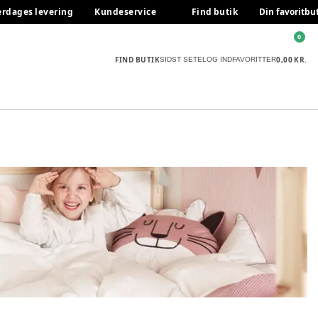
erdages levering
Kundeservice
Find butik
Din favoritbu
0
FIND BUTIK
0,00 KR.
SIDST SETE
LOG IND
FAVORITTER