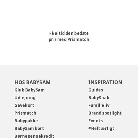
Få altid den bedste
pris med Prismatch
HOS BABYSAM
INSPIRATION
Klub BabySam
Guides
Udlejning
BabySnak
Gavekort
Familieliv
Prismatch
Brand spotlight
Babypakke
Events
BabySam kort
#Helt ærligt
Børnepengekredit