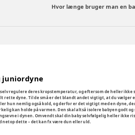
Hvor længe bruger man en b
 juniordyne
elv regulere deres kropstemperatur, og eftersom de heller ikke se
 rette dyne. Til de små er det blandt andet vigtigt, at du vælger en
ller hun nemlig også kold, og derfor er det vigtigt med en dyne, de
irkelig kan holde på varmen. Den skal altså isolere babyen godt og 
ingsevne i dynen. Omvendt skal din baby selvfølgelig heller ikke r
d netop dette – det kan fx være dun eller uld.