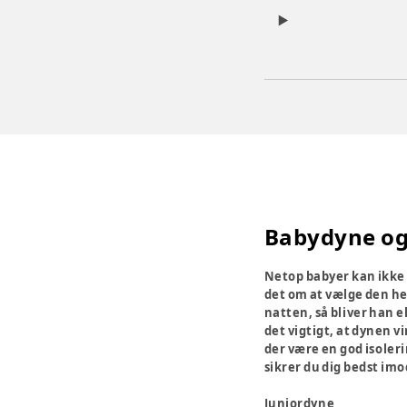
Babydyne og
Netop babyer kan ikke s
det om at vælge den helt
natten, så bliver han e
det vigtigt, at dynen v
der være en god isoler
sikrer du dig bedst imo
Juniordyne