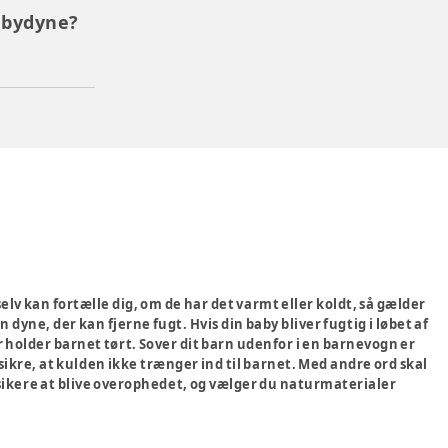
abydyne?
lv kan fortælle dig, om de har det varmt eller koldt, så gælder
 dyne, der kan fjerne fugt. Hvis din baby bliver fugtig i løbet af
r holder barnet tørt. Sover dit barn udenfor i en barnevogn er
sikre, at kulden ikke trænger ind til barnet. Med andre ord skal
isikere at blive overophedet, og vælger du naturmaterialer