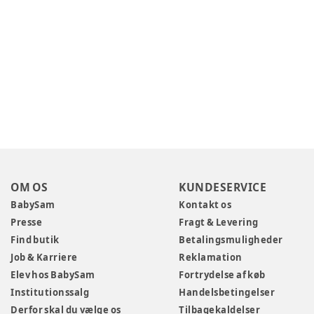
OM OS
KUNDESERVICE
BabySam
Kontakt os
Presse
Fragt & Levering
Find butik
Betalingsmuligheder
Job & Karriere
Reklamation
Elev hos BabySam
Fortrydelse af køb
Institutionssalg
Handelsbetingelser
Derfor skal du vælge os
Tilbagekaldelser