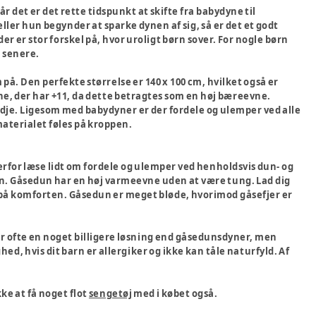
r det er det rette tidspunkt at skifte fra babydyne til
ller hun begynder at sparke dynen af sig, så er det et godt
er er stor forskel på, hvor uroligt børn sover. For nogle børn
t senere.
 på. Den perfekte størrelse er 140 x 100 cm, hvilket også er
yne, der har +11, da dette betragtes som en høj bæreevne.
tredje. Ligesom med babydyner er der fordele og ulemper ved alle
aterialet føles på kroppen.
derfor læse lidt om fordele og ulemper ved henholdsvis dun- og
dun. Gåsedun har en høj varmeevne uden at være tung. Lad dig
st på komforten. Gåsedun er meget bløde, hvorimod gåsefjer er
r ofte en noget billigere løsning end gåsedunsdyner, men
d, hvis dit barn er allergiker og ikke kan tåle naturfyld. Af
ke at få noget flot
sengetøj
med i købet også.