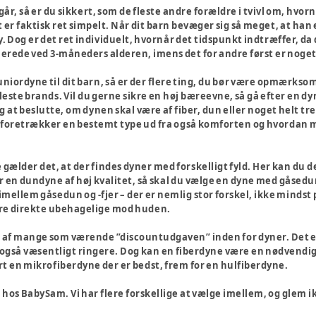
r, så er du sikkert, som de fleste andre forældre i tvivl om, hvornå
er faktisk ret simpelt. Når dit barn bevæger sig så meget, at han e
. Dog er det ret individuelt, hvornår det tidspunkt indtræffer, da d
llerede ved 3-måneders alderen, imens det for andre først er noge
uniordyne til dit barn, så er der flere ting, du bør være opmærksom
leste brands. Vil du gerne sikre en høj bæreevne, så gå efter en d
dig at beslutte, om dynen skal være af fiber, dun eller noget helt 
foretrækker en bestemt type ud fra også komforten og hvordan m
 gælder det, at der findes dyner med forskelligt fyld. Her kan du 
er en dundyne af høj kvalitet, så skal du vælge en dyne med gåse
 imellem gåsedun og -fjer – der er nemlig stor forskel, ikke mind
ære direkte ubehagelige mod huden.
 af mange som værende ”discountudgaven” inden for dyner. Det e
også væsentligt ringere. Dog kan en fiberdyne være en nødvendighe
rt en mikrofiberdyne der er bedst, frem for en hulfiberdyne.
n hos BabySam. Vi har flere forskellige at vælge imellem, og glem ik