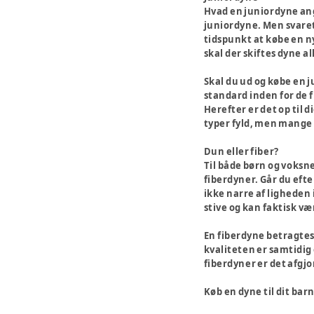
Hvad en juniordyne angå
juniordyne. Men svaret 
tidspunkt at købe en ny
skal der skiftes dyne a
Skal du ud og købe en j
standard inden for de f
Herefter er det op til 
typer fyld, men mange 
Dun eller fiber?
Til både børn og voksne
fiberdyner. Går du eft
ikke narre af ligheden
stive og kan faktisk v
En fiberdyne betragtes
kvaliteten er samtidig 
fiberdyner er det afgjo
Køb en dyne til dit bar