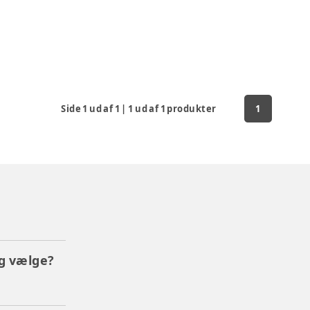
Side
1
ud af
1
|
1
ud af
1
produkter
1
eg vælge?