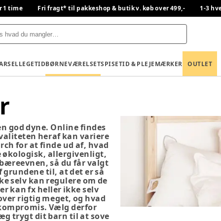
r 1 time
Fri fragt* til pakkeshop & butik v. køb over 499,-
1-3 hv
BARSEL
LEGETID
BØRNEVÆRELSET
SPISETID & PLEJE
MÆRKER
OUTLET
r
 en god dyne. Online findes
kvaliteten heraf kan variere
rch for at finde ud af, hvad
 økologisk, allergivenligt,
e bæreevnen, så du får valgt
 grundene til, at det er så
ikke selv kan regulere om de
er kan fx heller ikke selv
over rigtig meget, og hvad
 kompromis. Vælg derfor
 trygt dit barn til at sove