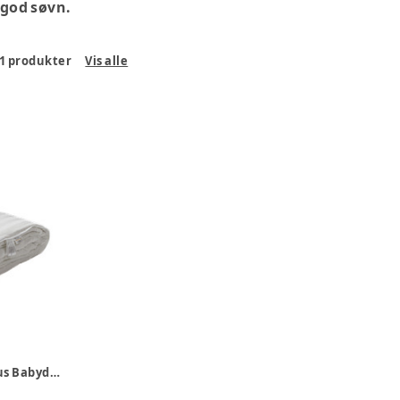
 god søvn.
1
produkter
Vis alle
Bsilkoc Silke/Bambus Babydyne 70x100 cm