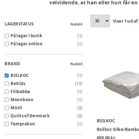
velvidende, at han eller hun får en
Viser
1
ud af
LAGERSTATUS
Nulstil
På lager i butik
(
1
)
På lager online
(
1
)
BRAND
Nulstil
BSILKOC
(
1
)
BeKids
(
12
)
Filibabba
(
1
)
Moonboon
(
1
)
Müsli
(
2
)
Quilts of Denmark
(
5
)
BSILKOC
Temprakon
(
1
)
699,00 kr.