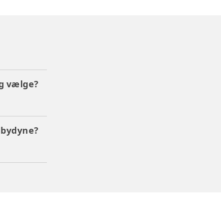
eg vælge?
abydyne?