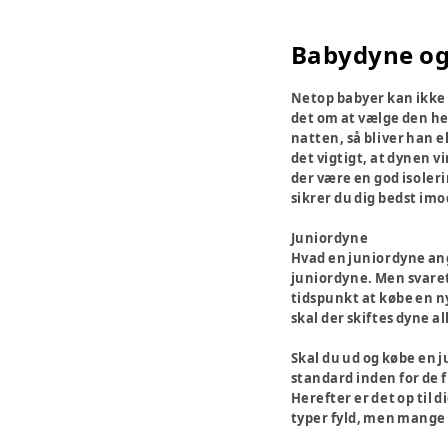
Babydyne og
Netop babyer kan ikke s
det om at vælge den helt
natten, så bliver han e
det vigtigt, at dynen v
der være en god isoler
sikrer du dig bedst imo
Juniordyne
Hvad en juniordyne angå
juniordyne. Men svaret 
tidspunkt at købe en ny
skal der skiftes dyne a
Skal du ud og købe en j
standard inden for de f
Herefter er det op til 
typer fyld, men mange 