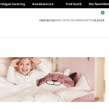
erdages levering
Kundeservice
Find butik
Din favoritbu
0
FIND BUTIK
0,00 KR.
SIDST SETE
LOG IND
FAVORITTER