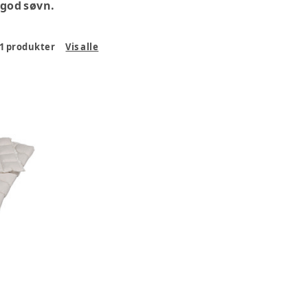
 god søvn.
1
produkter
Vis alle