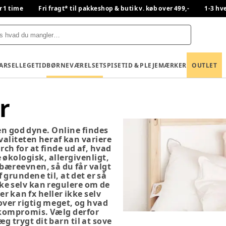
r 1 time
Fri fragt* til pakkeshop & butik v. køb over 499,-
1-3 hv
BARSEL
LEGETID
BØRNEVÆRELSET
SPISETID & PLEJE
MÆRKER
OUTLET
r
 en god dyne. Online findes
kvaliteten heraf kan variere
rch for at finde ud af, hvad
 økologisk, allergivenligt,
e bæreevnen, så du får valgt
 grundene til, at det er så
ikke selv kan regulere om de
er kan fx heller ikke selv
over rigtig meget, og hvad
 kompromis. Vælg derfor
 trygt dit barn til at sove