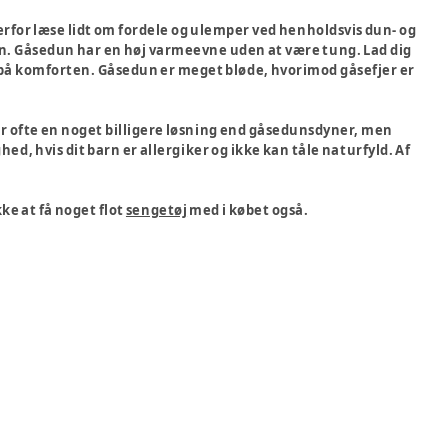
derfor læse lidt om fordele og ulemper ved henholdsvis dun- og
dun. Gåsedun har en høj varmeevne uden at være tung. Lad dig
st på komforten. Gåsedun er meget bløde, hvorimod gåsefjer er
r ofte en noget billigere løsning end gåsedunsdyner, men
d, hvis dit barn er allergiker og ikke kan tåle naturfyld. Af
ke at få noget flot
sengetøj
med i købet også.