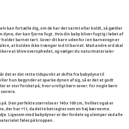
lv kan fortælle dig, om de har det varmt eller koldt, så gælder
 dyne, der kan fjerne fugt. Hvis din baby bliver fugtig i løbet af
r holder barnet tørt. Sover dit barn udenfor i en barnevogn er
sikre, at kulden ikke trænger ind til barnet. Med andre ord skal
isikere at blive overophedet, og vælger du naturmaterialer
r det er det rette tidspunkt at skifte fra babydyne til
ller hun begynder at sparke dynen af sig, så er det et godt
er er stor forskel på, hvor uroligt børn sover. For nogle børn
t senere.
 på. Den perfekte størrelse er 140 x 100 cm, hvilket også er
yne, der har +11, da dette betragtes som en høj bæreevne.
tredje. Ligesom med babydyner er der fordele og ulemper ved alle
aterialet føles på kroppen.