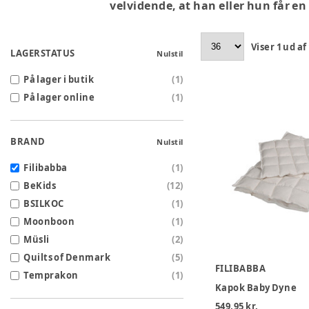
velvidende, at han eller hun får en
Viser
1
ud af
LAGERSTATUS
Nulstil
På lager i butik
(
1
)
På lager online
(
1
)
BRAND
Nulstil
Filibabba
(
1
)
BeKids
(
12
)
BSILKOC
(
1
)
Moonboon
(
1
)
Müsli
(
2
)
Quilts of Denmark
(
5
)
FILIBABBA
Temprakon
(
1
)
Kapok Baby Dyne
549,95 kr.