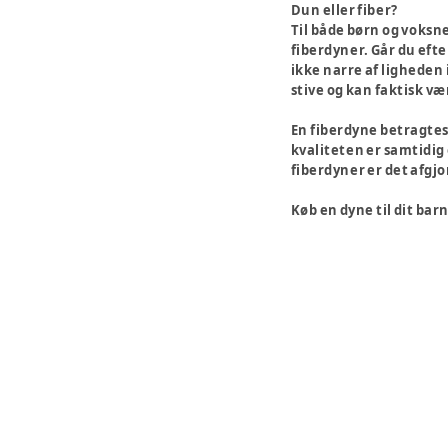
Dun eller fiber?
Til både børn og voksne
fiberdyner. Går du eft
ikke narre af ligheden
stive og kan faktisk v
En fiberdyne betragtes
kvaliteten er samtidig 
fiberdyner er det afgjo
Køb en dyne til dit bar