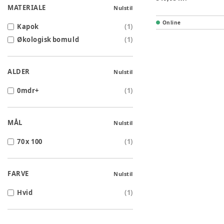
MATERIALE
Nulstil
Online
Kapok
(
1
)
Økologisk bomuld
(
1
)
ALDER
Nulstil
0mdr+
(
1
)
MÅL
Nulstil
70 x 100
(
1
)
FARVE
Nulstil
Hvid
(
1
)