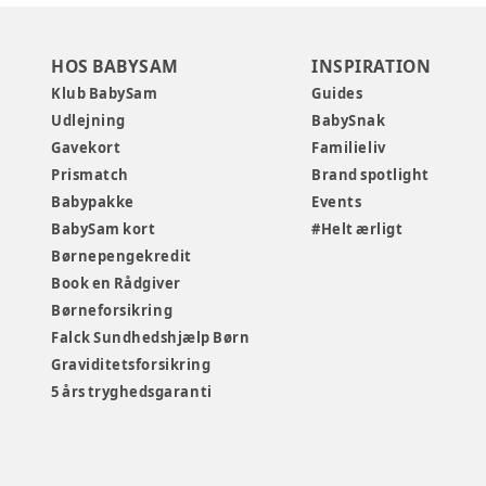
HOS BABYSAM
INSPIRATION
Klub BabySam
Guides
Udlejning
BabySnak
Gavekort
Familieliv
Prismatch
Brand spotlight
Babypakke
Events
BabySam kort
#Helt ærligt
Børnepengekredit
Book en Rådgiver
Børneforsikring
Falck Sundhedshjælp Børn
Graviditetsforsikring
5 års tryghedsgaranti