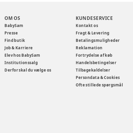
OM OS
KUNDESERVICE
BabySam
Kontakt os
Presse
Fragt & Levering
Find butik
Betalingsmuligheder
Job & Karriere
Reklamation
Elev hos BabySam
Fortrydelse af køb
Institutionssalg
Handelsbetingelser
Derfor skal du vælge os
Tilbagekaldelser
Persondata & Cookies
Ofte stillede spørgsmål