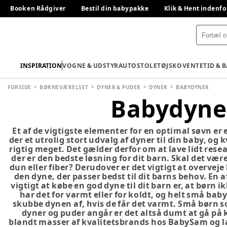
Book en Rådgiver
Bestil din babypakke
Klik & Hent indenfo
INSPIRATION
VOGNE & UDSTYR
AUTOSTOLE
TØJ
SKO
VENTETID & 
FORSIDE
BØRNEVÆRELSET
DYNER & PUDER
DYNER
BABYDYNER
Babydyne
Et af de vigtigste elementer for en optimal søvn er
der et utrolig stort udvalg af dyner til din baby, og 
rigtig meget. Det gælder derfor om at lave lidt resea
der er den bedste løsning for dit barn. Skal det være
dun eller fiber? Derudover er det vigtigt at overvej
den dyne, der passer bedst til dit barns behov. En af
vigtigt at købe en god dyne til dit barn er, at børn 
har det for varmt eller for koldt, og helt små baby
skubbe dynen af, hvis de får det varmt. Små børn s
dyner og puder angår er det altså dumt at gå på
blandt masser af kvalitetsbrands hos BabySam og læg