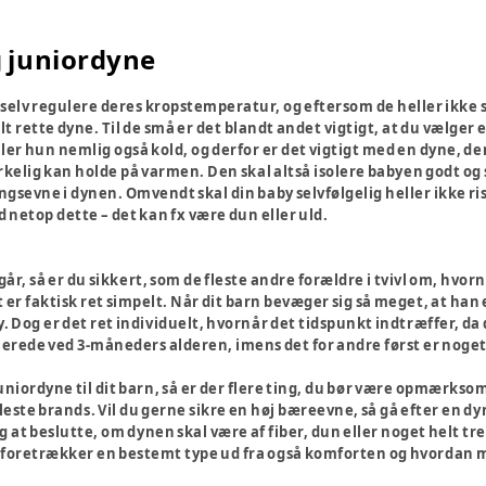
 juniordyne
elv regulere deres kropstemperatur, og eftersom de heller ikke se
 rette dyne. Til de små er det blandt andet vigtigt, at du vælger en
ller hun nemlig også kold, og derfor er det vigtigt med en dyne, de
irkelig kan holde på varmen. Den skal altså isolere babyen godt og 
ingsevne i dynen. Omvendt skal din baby selvfølgelig heller ikke r
d netop dette – det kan fx være dun eller uld.
r, så er du sikkert, som de fleste andre forældre i tvivl om, hvornå
er faktisk ret simpelt. Når dit barn bevæger sig så meget, at han e
. Dog er det ret individuelt, hvornår det tidspunkt indtræffer, da d
llerede ved 3-måneders alderen, imens det for andre først er noge
uniordyne til dit barn, så er der flere ting, du bør være opmærksom
leste brands. Vil du gerne sikre en høj bæreevne, så gå efter en d
dig at beslutte, om dynen skal være af fiber, dun eller noget helt 
foretrækker en bestemt type ud fra også komforten og hvordan m