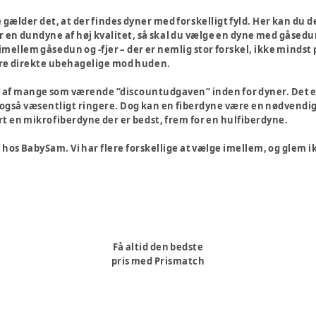
 gælder det, at der findes dyner med forskelligt fyld. Her kan du 
er en dundyne af høj kvalitet, så skal du vælge en dyne med gåse
 imellem gåsedun og -fjer – der er nemlig stor forskel, ikke mind
ære direkte ubehagelige mod huden.
 af mange som værende ”discountudgaven” inden for dyner. Det e
også væsentligt ringere. Dog kan en fiberdyne være en nødvendighe
rt en mikrofiberdyne der er bedst, frem for en hulfiberdyne.
n hos BabySam. Vi har flere forskellige at vælge imellem, og glem ik
Få altid den bedste
pris med Prismatch