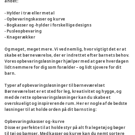
andet:
- Hylder i træ eller metal
- Opbevaringskasser og kurve
- Bogkasser og -hylder i forskellige designs
- Pusleopbevaring
- Knagerækker
Og meget, meget mere. Vi ved nemlig, hvor vigtigt det er at
skabe et børneværelse, der er indrettet efter barnets behov.
Vores opbevaringsløsninger hjælper med at gøre hverdagen
lidt nemmere for dig som forælder – og lidt sjovere for dit
barn.
Typer af opbevaringsløsninger til børneværelset
Børneværelset er et sted for leg, kreativitet og hygge, og
med de rette opbevaringsløsninger kan du skabe et
overskueligt og inspirerende rum. Her er nogle af de bedste
løsninger til at holde orden på dit barns ting:
Opbevaringskasser og -kurve
Disse er perfekte til at holde styr på alt fra legetøj og bøger
til
tøj
og
bamser
. Med kasser og kurve kan du nemt sortere