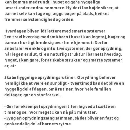
kan komme med rundt i huset og gøre hyggelige
læsestunder endnu nemmere. Hylder i lav højde sikrer, at
barnet selv kan tage og lægge bøger på plads, hvilket
fremmer selvstændighed og orden.
Hverdagen bliver lidt lettere med smarte systemer
I en travl hverdag med små børn i huset kan legetøj, bøger og
bamser hurtigt brede sig over hele hjemmet. Derfor
anbefaler vi enkle og intuitive systemer, der gør oprydning,
når legen er slut, til en naturlig struktur i barnets hverdag.
Noget, I kan gøre, for at skabe struktur og smarte systemer
er, at:
Skabe hyggelige oprydningsrutiner
: Oprydning behøver
nemlig ikke at være en sur pligt – tværtimod kan det blive en
hyggelig del af dagen. Små rutiner, hvor hele familien
deltager, gør en stor forskel.
- Gør for eksempel oprydningen til en leg ved at sætte en
timer og se, hvor meget I kan nå på 5 minutter.
- Syng en oprydningssang sammen, så det bliver en fast og
genkendelig del af barnets rytme.