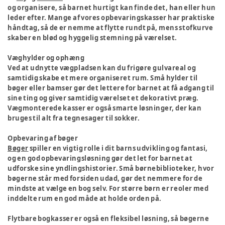
og organisere, så barnet hurtigt kan finde det, han eller hun
leder efter. Mange af vores opbevaringskasser har praktiske
håndtag, så de er nemme at flytte rundt på, mens stofkurve
skaber en blød og hyggelig stemning på værelset.
Væghylder og ophæng
Ved at udnytte vægpladsen kan du frigøre gulvareal og
samtidig skabe et mere organiseret rum. Små hylder til
bøger eller bamser gør det lettere for barnet at få adgang til
sine ting og giver samtidig værelset et dekorativt præg.
Vægmonterede kasser er også smarte løsninger, der kan
bruges til alt fra tegnesager til sokker.
Opbevaring af bøger
Bøger
spiller en vigtig rolle i dit barns udvikling og fantasi,
og en god opbevaringsløsning gør det let for barnet at
udforske sine yndlingshistorier. Små børnebiblioteker, hvor
bøgerne står med forsiden udad, gør det nemmere for de
mindste at vælge en bog selv. For større børn er reoler med
inddelte rum en god måde at holde orden på.
Flytbare bogkasser er også en fleksibel løsning, så bøgerne