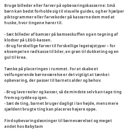
Bruge billeder eller farver på opbevaringskasserne:
Små
børn kan bedst forholde sig til visuelle guides, og her hjælper
piktogrammer eller farvekoder på kasserne dem med at
huske, hvor tingene hører til.
- Sæt billeder af bamser på bamseskuffen og en tegning af
klodser på LEGO-kassen.
- Brug forskellige farver til forskellige legetøjstyper – for
eksempel en rød kasse til biler, en grøn til dukketing og en
gul til krea.
Tænke på placeringen i rummet.
For at skabe et
velfungerende børneværelse er det vigtigt at tænke i
opbevaring, der passer til barnets alder og behov.
- Brug lave reoler og kasser, så de mindste selv kan tage ting
frem og rydde op igen.
- Sæt de ting, barnet bruger dagligt i lav højde, mens mere
sjældent brugte ting kan placeres højere oppe.
Find opbevaringsløsninger til børneværelset og meget
andet hos BabySam