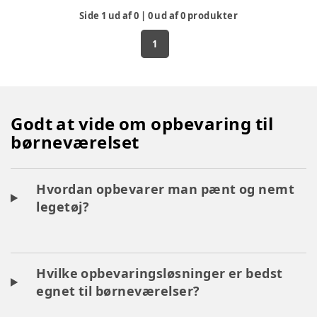
Side
1
ud af
0
|
0
ud af
0
produkter
1
Godt at vide om opbevaring til
børneværelset
Hvordan opbevarer man pænt og nemt
legetøj?
Hvilke opbevaringsløsninger er bedst
egnet til børneværelser?