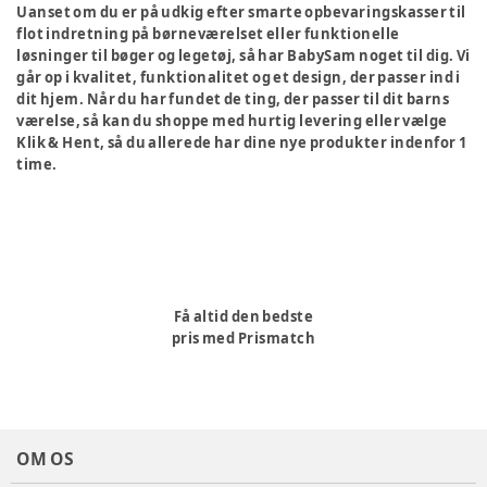
Uanset om du er på udkig efter smarte opbevaringskasser til
flot indretning på børneværelset eller funktionelle
løsninger til bøger og legetøj, så har BabySam noget til dig. Vi
går op i kvalitet, funktionalitet og et design, der passer ind i
dit hjem. Når du har fundet de ting, der passer til dit barns
værelse, så kan du shoppe med hurtig levering eller vælge
Klik & Hent, så du allerede har dine nye produkter indenfor 1
time.
Få altid den bedste
pris med Prismatch
OM OS