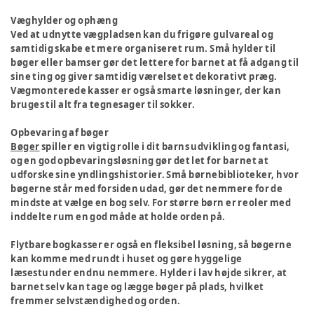
Væghylder og ophæng
Ved at udnytte vægpladsen kan du frigøre gulvareal og
samtidig skabe et mere organiseret rum. Små hylder til
bøger eller bamser gør det lettere for barnet at få adgang til
sine ting og giver samtidig værelset et dekorativt præg.
Vægmonterede kasser er også smarte løsninger, der kan
bruges til alt fra tegnesager til sokker.
Opbevaring af bøger
Bøger
spiller en vigtig rolle i dit barns udvikling og fantasi,
og en god opbevaringsløsning gør det let for barnet at
udforske sine yndlingshistorier. Små børnebiblioteker, hvor
bøgerne står med forsiden udad, gør det nemmere for de
mindste at vælge en bog selv. For større børn er reoler med
inddelte rum en god måde at holde orden på.
Flytbare bogkasser er også en fleksibel løsning, så bøgerne
kan komme med rundt i huset og gøre hyggelige
læsestunder endnu nemmere. Hylder i lav højde sikrer, at
barnet selv kan tage og lægge bøger på plads, hvilket
fremmer selvstændighed og orden.