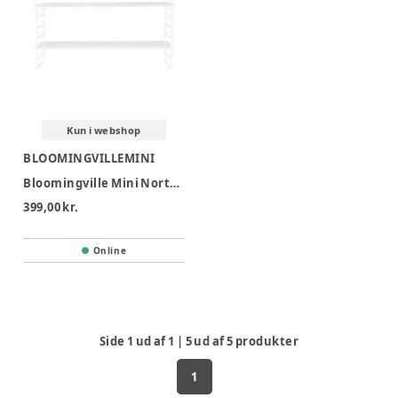
Kun i webshop
BLOOMINGVILLEMINI
Bloomingville Mini North Hylde - Hvid
399,00 kr.
Online
Side
1
ud af
1
|
5
ud af
5
produkter
1