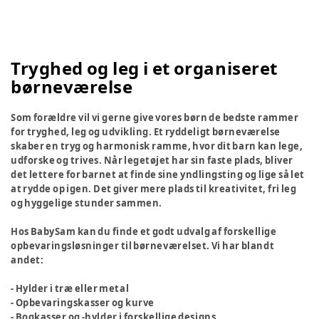
Tryghed og leg i et organiseret
børneværelse
Som forældre vil vi gerne give vores børn de bedste rammer
for tryghed, leg og udvikling. Et ryddeligt børneværelse
skaber en tryg og harmonisk ramme, hvor dit barn kan lege,
udforske og trives. Når legetøjet har sin faste plads, bliver
det lettere for barnet at finde sine yndlingsting og lige så let
at rydde op igen. Det giver mere plads til kreativitet, fri leg
og hyggelige stunder sammen.
Hos BabySam kan du finde et godt udvalg af forskellige
opbevaringsløsninger til børneværelset. Vi har blandt
andet:
- Hylder i træ eller metal
- Opbevaringskasser og kurve
- Bogkasser og -hylder i forskellige designs