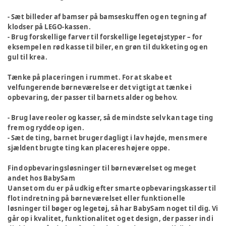
- Sæt billeder af bamser på bamseskuffen og en tegning af
klodser på LEGO-kassen.
- Brug forskellige farver til forskellige legetøjstyper – for
eksempel en rød kasse til biler, en grøn til dukketing og en
gul til krea.
Tænke på placeringen i rummet.
For at skabe et
velfungerende børneværelse er det vigtigt at tænke i
opbevaring, der passer til barnets alder og behov.
- Brug lave reoler og kasser, så de mindste selv kan tage ting
frem og rydde op igen.
- Sæt de ting, barnet bruger dagligt i lav højde, mens mere
sjældent brugte ting kan placeres højere oppe.
Find opbevaringsløsninger til børneværelset og meget
andet hos BabySam
Uanset om du er på udkig efter smarte opbevaringskasser til
flot indretning på børneværelset eller funktionelle
løsninger til bøger og legetøj, så har BabySam noget til dig. Vi
går op i kvalitet, funktionalitet og et design, der passer ind i