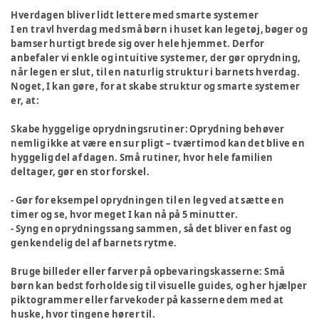
Hverdagen bliver lidt lettere med smarte systemer
I en travl hverdag med små børn i huset kan legetøj, bøger og
bamser hurtigt brede sig over hele hjemmet. Derfor
anbefaler vi enkle og intuitive systemer, der gør oprydning,
når legen er slut, til en naturlig struktur i barnets hverdag.
Noget, I kan gøre, for at skabe struktur og smarte systemer
er, at:
Skabe hyggelige oprydningsrutiner
: Oprydning behøver
nemlig ikke at være en sur pligt – tværtimod kan det blive en
hyggelig del af dagen. Små rutiner, hvor hele familien
deltager, gør en stor forskel.
- Gør for eksempel oprydningen til en leg ved at sætte en
timer og se, hvor meget I kan nå på 5 minutter.
- Syng en oprydningssang sammen, så det bliver en fast og
genkendelig del af barnets rytme.
Bruge billeder eller farver på opbevaringskasserne:
Små
børn kan bedst forholde sig til visuelle guides, og her hjælper
piktogrammer eller farvekoder på kasserne dem med at
huske, hvor tingene hører til.