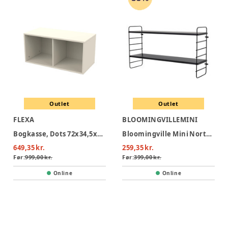
Outlet
Outlet
FLEXA
BLOOMINGVILLEMINI
Bogkasse, Dots 72x34,5x34,5, Cream
Bloomingville Mini North Hylde - Sort
649,35 kr.
259,35 kr.
Før:
999,00 kr.
Før:
399,00 kr.
Online
Online