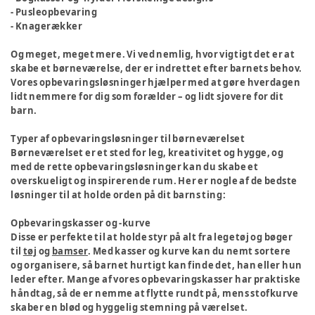
- Pusleopbevaring
- Knagerækker
Og meget, meget mere. Vi ved nemlig, hvor vigtigt det er at
skabe et børneværelse, der er indrettet efter barnets behov.
Vores opbevaringsløsninger hjælper med at gøre hverdagen
lidt nemmere for dig som forælder – og lidt sjovere for dit
barn.
Typer af opbevaringsløsninger til børneværelset
Børneværelset er et sted for leg, kreativitet og hygge, og
med de rette opbevaringsløsninger kan du skabe et
overskueligt og inspirerende rum. Her er nogle af de bedste
løsninger til at holde orden på dit barns ting:
Opbevaringskasser og -kurve
Disse er perfekte til at holde styr på alt fra legetøj og bøger
til
tøj
og
bamser
. Med kasser og kurve kan du nemt sortere
og organisere, så barnet hurtigt kan finde det, han eller hun
leder efter. Mange af vores opbevaringskasser har praktiske
håndtag, så de er nemme at flytte rundt på, mens stofkurve
skaber en blød og hyggelig stemning på værelset.