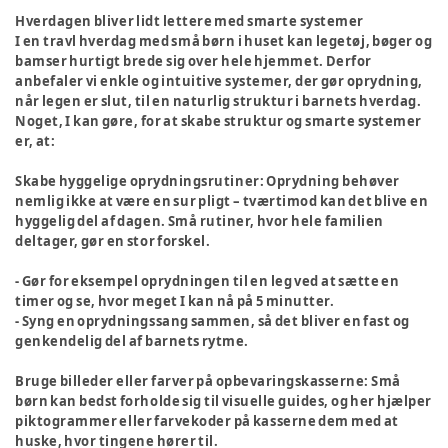
Hverdagen bliver lidt lettere med smarte systemer
I en travl hverdag med små børn i huset kan legetøj, bøger og
bamser hurtigt brede sig over hele hjemmet. Derfor
anbefaler vi enkle og intuitive systemer, der gør oprydning,
når legen er slut, til en naturlig struktur i barnets hverdag.
Noget, I kan gøre, for at skabe struktur og smarte systemer
er, at:
Skabe hyggelige oprydningsrutiner
: Oprydning behøver
nemlig ikke at være en sur pligt – tværtimod kan det blive en
hyggelig del af dagen. Små rutiner, hvor hele familien
deltager, gør en stor forskel.
- Gør for eksempel oprydningen til en leg ved at sætte en
timer og se, hvor meget I kan nå på 5 minutter.
- Syng en oprydningssang sammen, så det bliver en fast og
genkendelig del af barnets rytme.
Bruge billeder eller farver på opbevaringskasserne:
Små
børn kan bedst forholde sig til visuelle guides, og her hjælper
piktogrammer eller farvekoder på kasserne dem med at
huske, hvor tingene hører til.