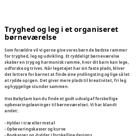
Tryghed og leg i et organiseret
børneværelse
Som forældre vil vi gerne give vores børn de bedste rammer
for tryghed, leg og udvikling. Et ryddeligt børneværelse
skaber en tryg og harmonisk ramme, hvor dit barn kan lege,
udforske og trives. Når legetøjet har sin faste plads, bliver
det lettere for barnet at finde sine yndlingsting og lige så let
at rydde op igen. Det giver mere plads til kreativitet, fri leg
og hyggelige stunder sammen.
Hos BabySam kan du finde et godt udvalg af forskellige
opbevaringsløsninger til børneværelset. Vi har blandt
andet:
- Hylder i træ eller metal
- Opbevaringskasser og kurve
- Bogkasser og -hylder i forskellige designs