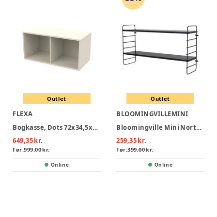
Outlet
Outlet
FLEXA
BLOOMINGVILLEMINI
Bogkasse, Dots 72x34,5x34,5, Cream
Bloomingville Mini North Hylde - Sort
649,35 kr.
259,35 kr.
Før:
999,00 kr.
Før:
399,00 kr.
Online
Online