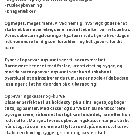
- Pusleopbevaring
- Knagerækker
Og meget, meget mere. Vi ved nemlig, hvor vigtigt det er at
skabe et børneværelse, der er indrettet efter barnets behov.
Vores opbevaringsløsninger hjælper med at gøre hverdagen
lidt nemmere for dig som forælder – og lidt sjovere for dit
barn.
Typer af opbevaringsløsninger til børneværelset
Børneværelset er et sted for leg, kreativitet og hygge, og
med de rette opbevaringsløsninger kan du skabe et
overskueligt og inspirerende rum. Her er nogle af de bedste
løsninger til at holde orden på dit barns ting:
Opbevaringskasser og -kurve
Disse er perfekte til at holde styr på alt fra legetøj og bøger
til
tøj
og
bamser
. Med kasser og kurve kan du nemt sortere
og organisere, så barnet hurtigt kan finde det, han eller hun
leder efter. Mange af vores opbevaringskasser har praktiske
håndtag, så de er nemme at flytte rundt på, mens stofkurve
skaber en blød og hyggelig stemning på værelset.