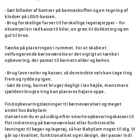
- Sæt billeder af bamser på bamseskuffen og en tegning af
klodser på LEGO-kassen.
- Brug forskellige farver til forskellige legetøjstyper – for
eksempel en rød kasse til biler, en grøn til dukketing og en
gul til krea.
Tænke på placeringen i rummet.
For at skabe et
velfungerende børneværelse er det vigtigt at tænke i
opbevaring, der passer til barnets alder og behov.
- Brug lave reoler og kasser, så de mindste selv kan tage ting
frem og rydde op igen.
- Sæt de ting, barnet bruger dagligt i lav højde, mens mere
sjældent brugte ting kan placeres højere oppe.
Find opbevaringsløsninger til børneværelset og meget
andet hos BabySam
Uanset om du er på udkig efter smarte opbevaringskasser til
flot indretning på børneværelset eller funktionelle
løsninger til bøger og legetøj, så har BabySam noget til dig. Vi
går op i kvalitet, funktionalitet og et design, der passer ind i