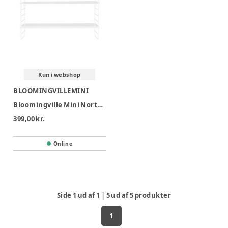
Kun i webshop
BLOOMINGVILLEMINI
Bloomingville Mini North Hylde - Hvid
399,00 kr.
Online
Side
1
ud af
1
|
5
ud af
5
produkter
1