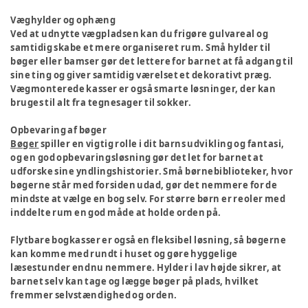
Væghylder og ophæng
Ved at udnytte vægpladsen kan du frigøre gulvareal og
samtidig skabe et mere organiseret rum. Små hylder til
bøger eller bamser gør det lettere for barnet at få adgang til
sine ting og giver samtidig værelset et dekorativt præg.
Vægmonterede kasser er også smarte løsninger, der kan
bruges til alt fra tegnesager til sokker.
Opbevaring af bøger
Bøger
spiller en vigtig rolle i dit barns udvikling og fantasi,
og en god opbevaringsløsning gør det let for barnet at
udforske sine yndlingshistorier. Små børnebiblioteker, hvor
bøgerne står med forsiden udad, gør det nemmere for de
mindste at vælge en bog selv. For større børn er reoler med
inddelte rum en god måde at holde orden på.
Flytbare bogkasser er også en fleksibel løsning, så bøgerne
kan komme med rundt i huset og gøre hyggelige
læsestunder endnu nemmere. Hylder i lav højde sikrer, at
barnet selv kan tage og lægge bøger på plads, hvilket
fremmer selvstændighed og orden.