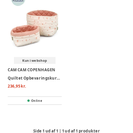
Kun i webshop
CAM CAM COPENHAGEN
Quiltet Opbevaringskurv, Sæt af to - OCS - Bows
236,95 kr.
Online
Side
1
ud af
1
|
1
ud af
1
produkter