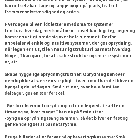
barnet selv kan tage og lægge bøger på plads, hvilket
fremmer selvstændighed og orden.
Hverdagen bliver lidt lettere med smarte systemer
I en travl hverdag med små børn i huset kan legetøj, bøger og
bamser hurtigt brede sig over hele hjemmet. Derfor
anbefaler vi enkle og intuitive systemer, der gør oprydning,
når legen er slut, til en naturlig struktur i barnets hverdag.
Noget, I kan gøre, for at skabe struktur og smarte systemer
er, at:
Skabe hyggelige oprydningsrutiner
: Oprydning behøver
nemlig ikke at være en sur pligt – tværtimod kan det blive en
hyggelig del af dagen. Små rutiner, hvor hele familien
deltager, gør en stor forskel.
- Gør for eksempel oprydningen til en leg ved at sætte en
timer og se, hvor meget I kan nå på 5 minutter.
- Syng en oprydningssang sammen, så det bliver en fast og
genkendelig del af barnets rytme.
Bruge billeder eller farver på opbevaringskasserne:
Små