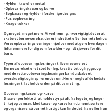
- Hylder i træ eller metal
- Opbevaringskasser og kurve
- Bogkasser og -hylder i forskellige designs
- Pusleopbevaring
- Knagerækker
Og meget, meget mere. Vi ved nemlig, hvor vigtigt det er at
skabe et børneværelse, der er indrettet efter barnets behov.
Vores opbevaringsløsninger hjælper med at gøre hverdagen
lidt nemmere for dig som forælder – og lidt sjovere for dit
barn.
Typer af opbevaringsløsninger til børneværelset
Børneværelset er et sted for leg, kreativitet og hygge, og
med de rette opbevaringsløsninger kan du skabe et
overskueligt og inspirerende rum. Her er nogle af de bedste
løsninger til at holde orden på dit barns ting:
Opbevaringskasser og -kurve
Disse er perfekte til at holde styr på alt fra legetøj og bøger
til
tøj
og
bamser
. Med kasser og kurve kan du nemt sortere
og organisere, så barnet hurtigt kan finde det, han eller hun