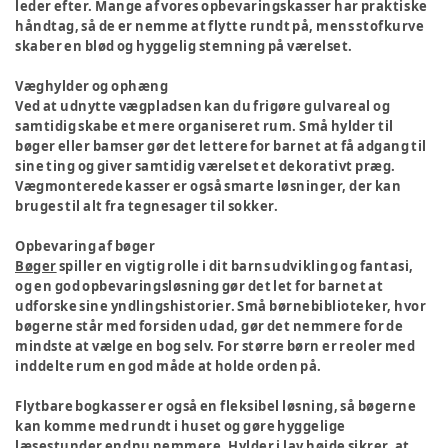
leder efter. Mange af vores opbevaringskasser har praktiske
håndtag, så de er nemme at flytte rundt på, mens stofkurve
skaber en blød og hyggelig stemning på værelset.
Væghylder og ophæng
Ved at udnytte vægpladsen kan du frigøre gulvareal og
samtidig skabe et mere organiseret rum. Små hylder til
bøger eller bamser gør det lettere for barnet at få adgang til
sine ting og giver samtidig værelset et dekorativt præg.
Vægmonterede kasser er også smarte løsninger, der kan
bruges til alt fra tegnesager til sokker.
Opbevaring af bøger
Bøger
spiller en vigtig rolle i dit barns udvikling og fantasi,
og en god opbevaringsløsning gør det let for barnet at
udforske sine yndlingshistorier. Små børnebiblioteker, hvor
bøgerne står med forsiden udad, gør det nemmere for de
mindste at vælge en bog selv. For større børn er reoler med
inddelte rum en god måde at holde orden på.
Flytbare bogkasser er også en fleksibel løsning, så bøgerne
kan komme med rundt i huset og gøre hyggelige
læsestunder endnu nemmere. Hylder i lav højde sikrer, at