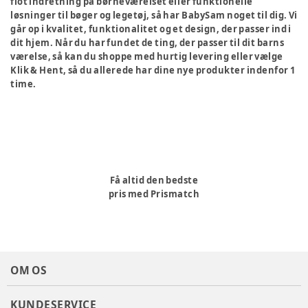
flot indretning på børneværelset eller funktionelle
løsninger til bøger og legetøj, så har BabySam noget til dig. Vi
går op i kvalitet, funktionalitet og et design, der passer ind i
dit hjem. Når du har fundet de ting, der passer til dit barns
værelse, så kan du shoppe med hurtig levering eller vælge
Klik & Hent, så du allerede har dine nye produkter indenfor 1
time.
Få altid den bedste
pris med Prismatch
OM OS
KUNDESERVICE