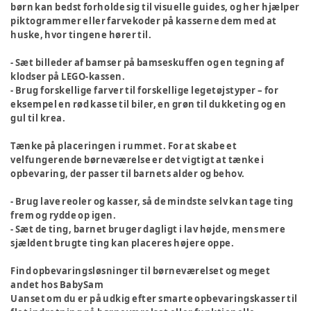
børn kan bedst forholde sig til visuelle guides, og her hjælper
piktogrammer eller farvekoder på kasserne dem med at
huske, hvor tingene hører til.
- Sæt billeder af bamser på bamseskuffen og en tegning af
klodser på LEGO-kassen.
- Brug forskellige farver til forskellige legetøjstyper – for
eksempel en rød kasse til biler, en grøn til dukketing og en
gul til krea.
Tænke på placeringen i rummet.
For at skabe et
velfungerende børneværelse er det vigtigt at tænke i
opbevaring, der passer til barnets alder og behov.
- Brug lave reoler og kasser, så de mindste selv kan tage ting
frem og rydde op igen.
- Sæt de ting, barnet bruger dagligt i lav højde, mens mere
sjældent brugte ting kan placeres højere oppe.
Find opbevaringsløsninger til børneværelset og meget
andet hos BabySam
Uanset om du er på udkig efter smarte opbevaringskasser til