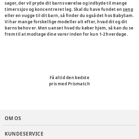
sager, der vil pryde dit barns værelse og indbyde til mange
timers sjov og koncentreret leg. Skal du have fundet en
seng
eller en vugge til dit barn, så finder du også det hos BabySam.
Vi har mange forskellige modeller alt efter, hvad dit og dit
barns behov er. Men uanset hvad du køber hjem, så kan du se
frem til at modtage dine varer inden for kun 1-2 hverdage.
Få altid den bedste
pris med Prismatch
OM OS
KUNDESERVICE