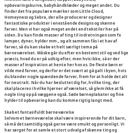
opbevaringskurve, babyhåndklæder og meget andet. Du
finder det fra populære mærker som Little Cloud,
Homeyness og Sebra, der alle producerer og designer
fantastiske produkter i enestående designs og skønne
farver. Men vi har også meget andet end tekstiler her på
siden. Du kan finde masser af ting til indretningen som fx
lamper, dyner, hylder mm., og alt sammen fås i et hav af
farver, så du kan skabe et helt særligt tema på
børneværelset. Måske går du efter en bestemt stil og ved lige
præcis, hvad du er på udkig efter, men hvis ikke, så er der
masser af inspiration at hente her hos os. De fleste børn er
vilde med farver, og derfor er det svært at gå galt i byen, hvis
du blander nogle spændende farver, frem for at holde det alt
for neutralt. Når du har besluttet dig for, hvilke ting, der
skal placeres i hvilke hjørner af værelset, så glem ikke at få
nogle ting op på væggene også. Søde børneplakater og fine
hylder til opbevaring kan du komme rigtig langt med.
Skab et fantasifuldt børneværelse
Selvom et børneværelse skal være inspirerende for dit barn,
så må det samtidig også gerne være smukt og personligt. Vi
har sørget for at samle et stort udvalg af skønne ting og