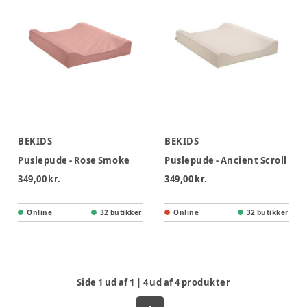
BEKIDS
BEKIDS
Puslepude - Rose Smoke
Puslepude - Ancient Scroll
349,00 kr.
349,00 kr.
Online
32 butikker
Online
32 butikker
Side
1
ud af
1
|
4
ud af
4
produkter