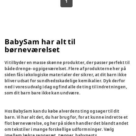
1
BabySam har alt til
børneværelset
Vi tilbyder en masse skønne produkter, der passer perfekt til
både drenge- og pigeværelset. Flere af produkterne her på
siden fås i økologiske materialer der sikrer, at dit barn ikke
bliver udsat for sundhedsskadelige kemikalier. Dyk derfor
ned i vores udvalg i dag og find alle de ting til indretningen,
som dit barn bare ikke kan undvære.
Hos BabySam kan du købe alverdens ting og sager til dit
barn. Vi har alt det, du har brug for, for at kunne indrette et
flot børneværelse, og her på siden handler det blandt andet
om tekstiler i mange forskellige udformninger. Vælg
imellem lækre sengesæt, tæpper, babynests,