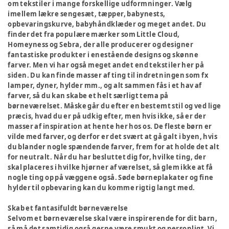
om tekstiler i mange forskellige udformninger. Vælg
imellem lækre sengesæt, tæpper, babynests,
opbevaringskurve, babyhåndklæder og meget andet. Du
finder det fra populære mærker som Little Cloud,
Homeyness og Sebra, der alle producerer og designer
fantastiske produkter i enestående designs og skønne
farver. Men vi har også meget andet end tekstiler her på
siden. Du kan finde masser af ting til indretningen som fx
lamper, dyner, hylder mm., og alt sammen fås i et hav af
farver, så du kan skabe et helt særligt tema på
børneværelset. Måske går du efter en bestemt stil og ved lige
præcis, hvad du er på udkig efter, men hvis ikke, så er der
masser af inspiration at hente her hos os. De fleste børn er
vilde med farver, og derfor er det svært at gå galt i byen, hvis
du blander nogle spændende farver, frem for at holde det alt
for neutralt. Når du har besluttet dig for, hvilke ting, der
skal placeres i hvilke hjørner af værelset, så glem ikke at få
nogle ting op på væggene også. Søde børneplakater og fine
hylder til opbevaring kan du komme rigtig langt med.
Skab et fantasifuldt børneværelse
Selvom et børneværelse skal være inspirerende for dit barn,
så må det samtidig også gerne være smukt og personligt. Vi