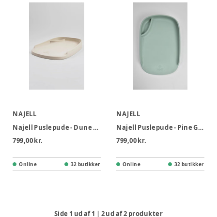
NAJELL
NAJELL
Najell Puslepude - Dune Beige
Najell Puslepude - Pine Green
799,00 kr.
799,00 kr.
Online
32 butikker
Online
32 butikker
Side
1
ud af
1
|
2
ud af
2
produkter