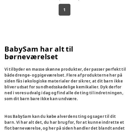
1
BabySam har alt til
børneværelset
Vi tilbyder en masse skønne produkter, der passer perfekt til
både drenge- og pigeværelset. Flere af produkterne her på
siden fås i økologiske materialer der sikrer, at dit barn ikke
bliver udsat for sundhedsskadelige kemikalier. Dyk derfor
ned i vores udvalg i dag og find alle de ting til indretningen,
som dit barn bare ikke kan undvære.
Hos BabySam kan du købe alverdens ting og sager til dit
barn. Vi har alt det, du har brug for, for at kunne indrette et
flot børneværelse, og her på siden handler det blandt andet