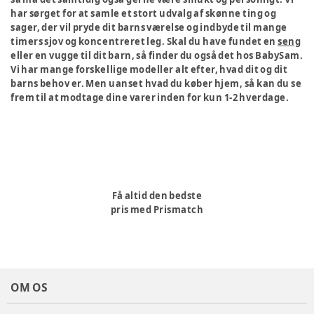
har sørget for at samle et stort udvalg af skønne ting og
sager, der vil pryde dit barns værelse og indbyde til mange
timers sjov og koncentreret leg. Skal du have fundet en
seng
eller en vugge til dit barn, så finder du også det hos BabySam.
Vi har mange forskellige modeller alt efter, hvad dit og dit
barns behov er. Men uanset hvad du køber hjem, så kan du se
frem til at modtage dine varer inden for kun 1-2 hverdage.
Få altid den bedste
pris med Prismatch
OM OS