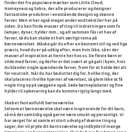
finder det fra populære mærker som Little Cloud,
Homeyness og Sebra, der alle producerer og designer
fantastiske produkter i enestående designs og skønne
farver. Men vi har også meget andet end tekstiler her på
siden. Du kan finde masser af ting til indretningen som fx
lamper, dyner, hylder mm., og alt sammen fås i et hav af
farver, så du kan skabe et helt særligt tema på
børneværelset. Måske går du efter en bestemt stil og ved lige
præcis, hvad du er på udkig efter, men hvis ikke, så er der
masser af inspiration at hente her hos os. De fleste børn er
vilde med farver, og derfor er det svært at gå galt i byen, hvis
du blander nogle spændende farver, frem for at holde det alt
for neutralt. Når du har besluttet dig for, hvilke ting, der
skal placeres i hvilke hjørner af værelset, så glem ikke at få
nogle ting op på væggene også. Søde børneplakater og fine
hylder til opbevaring kan du komme rigtig langt med.
Skab et fantasifuldt børneværelse
Selvom et børneværelse skal være inspirerende for dit barn,
så må det samtidig også gerne være smukt og personligt. Vi
har sørget for at samle et stort udvalg af skønne ting og
sager, der vil pryde dit barns værelse og indbyde til mange