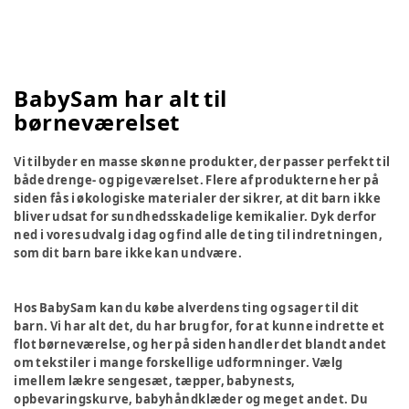
BabySam har alt til
børneværelset
Vi tilbyder en masse skønne produkter, der passer perfekt til
både drenge- og pigeværelset. Flere af produkterne her på
siden fås i økologiske materialer der sikrer, at dit barn ikke
bliver udsat for sundhedsskadelige kemikalier. Dyk derfor
ned i vores udvalg i dag og find alle de ting til indretningen,
som dit barn bare ikke kan undvære.
Hos BabySam kan du købe alverdens ting og sager til dit
barn. Vi har alt det, du har brug for, for at kunne indrette et
flot børneværelse, og her på siden handler det blandt andet
om tekstiler i mange forskellige udformninger. Vælg
imellem lækre sengesæt, tæpper, babynests,
opbevaringskurve, babyhåndklæder og meget andet. Du