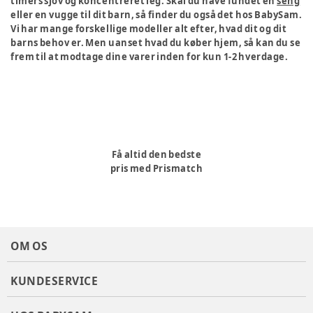
timers sjov og koncentreret leg. Skal du have fundet en
seng
eller en vugge til dit barn, så finder du også det hos BabySam.
Vi har mange forskellige modeller alt efter, hvad dit og dit
barns behov er. Men uanset hvad du køber hjem, så kan du se
frem til at modtage dine varer inden for kun 1-2 hverdage.
Få altid den bedste
pris med Prismatch
OM OS
KUNDESERVICE