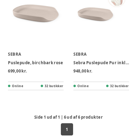
SEBRA
SEBRA
Puslepude, birchbark rose
Sebra Puslepude Pur inkl. pusleunderlag - Rosa
699,00 kr.
948,00 kr.
Online
32 butikker
Online
32 butikker
Side
1
ud af
1
|
6
ud af
6
produkter
1