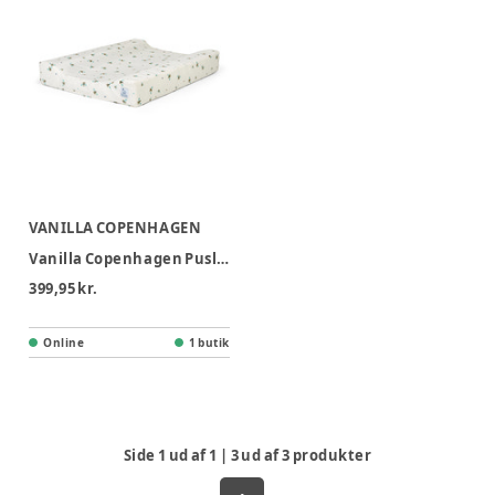
VANILLA COPENHAGEN
Vanilla Copenhagen Puslepude - Honeybee Happy
399,95 kr.
Online
1 butik
Side
1
ud af
1
|
3
ud af
3
produkter