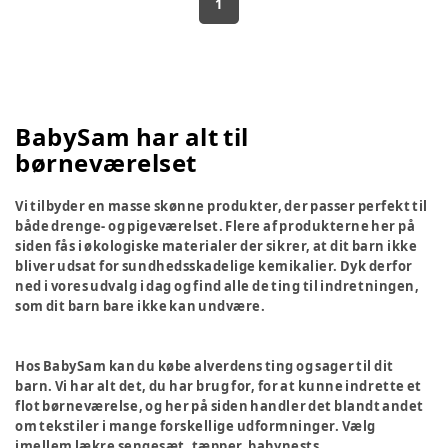
1
BabySam har alt til
børneværelset
Vi tilbyder en masse skønne produkter, der passer perfekt til
både drenge- og pigeværelset. Flere af produkterne her på
siden fås i økologiske materialer der sikrer, at dit barn ikke
bliver udsat for sundhedsskadelige kemikalier. Dyk derfor
ned i vores udvalg i dag og find alle de ting til indretningen,
som dit barn bare ikke kan undvære.
Hos BabySam kan du købe alverdens ting og sager til dit
barn. Vi har alt det, du har brug for, for at kunne indrette et
flot børneværelse, og her på siden handler det blandt andet
om tekstiler i mange forskellige udformninger. Vælg
imellem lækre sengesæt, tæpper, babynests,