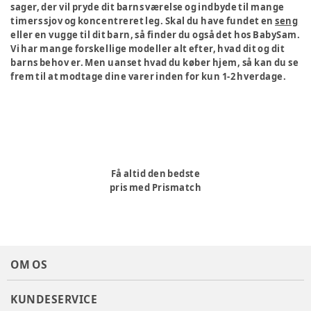
sager, der vil pryde dit barns værelse og indbyde til mange
timers sjov og koncentreret leg. Skal du have fundet en
seng
eller en vugge til dit barn, så finder du også det hos BabySam.
Vi har mange forskellige modeller alt efter, hvad dit og dit
barns behov er. Men uanset hvad du køber hjem, så kan du se
frem til at modtage dine varer inden for kun 1-2 hverdage.
Få altid den bedste
pris med Prismatch
OM OS
KUNDESERVICE