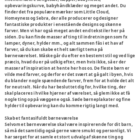
opbevaringskurve, babyhåndklæder og meget andet. Du
finder det fra populære mærker som Little Cloud,
Homeyness og Sebra, der alle producerer og designer
fantastiske produkter i enestående designs og skønne
farver. Men vi har også meget andet end tekstiler her på
siden. Du kan finde masser af ting til indretningen som fx
lamper, dyner, hylder mm., og alt sammen fås i et hav af
farver, så du kan skabe et helt særligt tema på
børneværelset. Måske går du efter en bestemt stil og ved lige
præcis, hvad du er på udkig efter, men hvis ikke, så er der
masser af inspiration at hente her hos os. De fleste børn er
vilde med farver, og derfor er det svært at gå galt i byen, hvis
du blander nogle spændende farver, frem for at holde det alt
for neutralt. Når du har besluttet dig for, hvilke ting, der
skal placeres i hvilke hjørner af værelset, så glem ikke at få
nogle ting op på væggene også. Søde børneplakater og fine
hylder til opbevaring kan du komme rigtig langt med.
Skab et fantasifuldt børneværelse
Selvom et børneværelse skal være inspirerende for dit barn,
så må det samtidig også gerne være smukt og personligt. Vi
har sørget for at samle et stort udvalg af skønne ting og