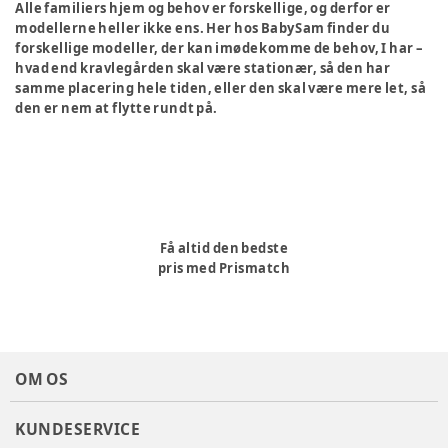
Alle familiers hjem og behov er forskellige, og derfor er
modellerne heller ikke ens. Her hos BabySam finder du
forskellige modeller, der kan imødekomme de behov, I har –
hvad end kravlegården skal være stationær, så den har
samme placering hele tiden, eller den skal være mere let, så
den er nem at flytte rundt på.
Få altid den bedste
pris med Prismatch
OM OS
KUNDESERVICE