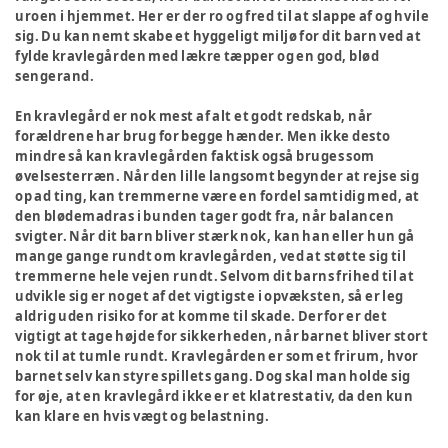
uroen i hjemmet. Her er der ro og fred til at slappe af og hvile
sig. Du kan nemt skabe et hyggeligt miljø for dit barn ved at
fylde kravlegården med lækre tæpper og en god, blød
sengerand.
En kravlegård er nok mest af alt et godt redskab, når
forældrene har brug for begge hænder. Men ikke desto
mindre så kan kravlegården faktisk også bruges som
øvelsesterræn. Når den lille langsomt begynder at rejse sig
op ad ting, kan tremmerne være en fordel samtidig med, at
den blødemadras i bunden tager godt fra, når balancen
svigter. Når dit barn bliver stærk nok, kan han eller hun gå
mange gange rundt om kravlegården, ved at støtte sig til
tremmerne hele vejen rundt. Selvom dit barns frihed til at
udvikle sig er noget af det vigtigste i opvæksten, så er leg
aldrig uden risiko for at komme til skade. Derfor er det
vigtigt at tage højde for sikkerheden, når barnet bliver stort
nok til at tumle rundt. Kravlegården er som et frirum, hvor
barnet selv kan styre spillets gang. Dog skal man holde sig
for øje, at en kravlegård ikke er et klatrestativ, da den kun
kan klare en hvis vægt og belastning.