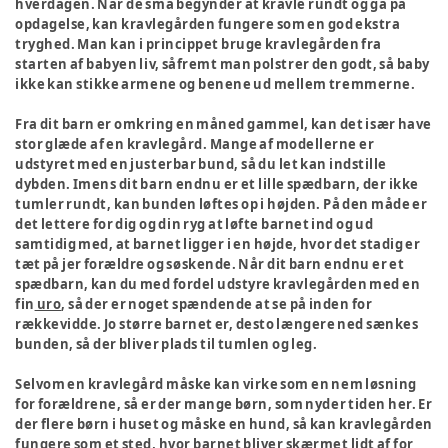
hverdagen. Når de små begynder at kravle rundt og gå på
opdagelse, kan kravlegården fungere som en god ekstra
tryghed. Man kan i princippet bruge kravlegården fra
starten af babyen liv, såfremt man polstrer den godt, så baby
ikke kan stikke armene og benene ud mellem tremmerne.
Fra dit barn er omkring en måned gammel, kan det især have
stor glæde af en kravlegård. Mange af modellerne er
udstyret med en justerbar bund, så du let kan indstille
dybden. Imens dit barn endnu er et lille spædbarn, der ikke
tumler rundt, kan bunden løftes op i højden. På den måde er
det lettere for dig og din ryg at løfte barnet ind og ud
samtidig med, at barnet ligger i en højde, hvor det stadig er
tæt på jer forældre og søskende. Når dit barn endnu er et
spædbarn, kan du med fordel udstyre kravlegården med en
fin
uro
, så der er noget spændende at se på inden for
rækkevidde. Jo større barnet er, desto længere ned sænkes
bunden, så der bliver plads til tumlen og leg.
Selvom en kravlegård måske kan virke som en nem løsning
for forældrene, så er der mange børn, som nyder tiden her. Er
der flere børn i huset og måske en hund, så kan kravlegården
fungere som et sted, hvor barnet bliver skærmet lidt af for