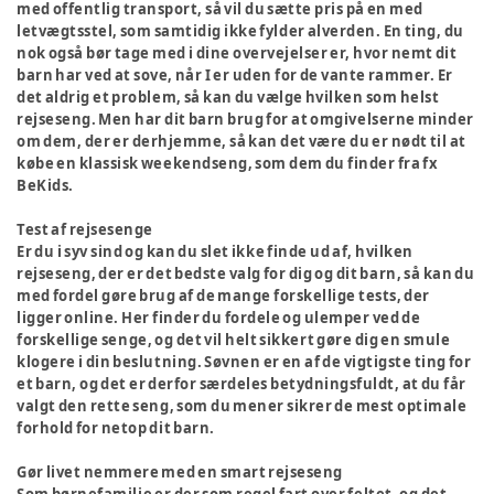
med offentlig transport, så vil du sætte pris på en med
letvægtsstel, som samtidig ikke fylder alverden. En ting, du
nok også bør tage med i dine overvejelser er, hvor nemt dit
barn har ved at sove, når I er uden for de vante rammer. Er
det aldrig et problem, så kan du vælge hvilken som helst
rejseseng. Men har dit barn brug for at omgivelserne minder
om dem, der er derhjemme, så kan det være du er nødt til at
købe en klassisk weekendseng, som dem du finder fra fx
BeKids.
Test af rejsesenge
Er du i syv sind og kan du slet ikke finde ud af, hvilken
rejseseng, der er det bedste valg for dig og dit barn, så kan du
med fordel gøre brug af de mange forskellige tests, der
ligger online. Her finder du fordele og ulemper ved de
forskellige senge, og det vil helt sikkert gøre dig en smule
klogere i din beslutning. Søvnen er en af de vigtigste ting for
et barn, og det er derfor særdeles betydningsfuldt, at du får
valgt den rette seng, som du mener sikrer de mest optimale
forhold for netop dit barn.
Gør livet nemmere med en smart rejseseng