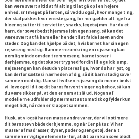
Som børnefamilie er der som regel fart over feltet, og det
kan være svært altid at få alting til at gå op i en højere
enhed. Er I meget på farten, så ved du også, hvor mange ting,
der skal pakkes hver eneste gang, for her gælder alt lige fra
bleer og sutter til servietter, snacks, legetøj mm. Har du et
barn, der sover bedst hjemme i sin egen seng, så kan det
være svært at få ham eller hende til at falde i søvn andre
steder. Dog kan det hjælpe på det, hvis barnet har sin egen
rejseseng med sig. Rammerne omkring en rejseseng kan
nemlig minde om den tremmeseng, barnet sover i
derhjemme, og det skaber tryghed for din lille guldklump.
Rejsesengen kan desuden placeres lige, hvor du har lyst, og
kan derfor sættes i nærheden af dig, så dit barn stadig sover
sammen med dig. Uanset hvilken rejseseng du mener bedst
vil leve op til dit og dit barns forventninger og behov, så kan
du være sikker på, at den er nem at slå ud. Nogen af
modellerne udfolder sig nærmest automatisk og fylder kun
meget lidt, når den er klappet sammen.
Husk, at vi også har en masse andre varer, der vil optimere
dit barns søvn både derhjemme, og når I er på tur. Vi har
masser af madrasser, dyner, puder og sengetøj, der alt
sammen er vigtige elementer for, at dit barn kan sove blødt