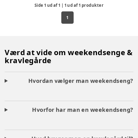
Side
1
ud af
1
|
1
ud af
1
produkter
1
Værd at vide om weekendsenge &
kravlegårde
Hvordan vælger man weekendseng?
Hvorfor har man en weekendseng?