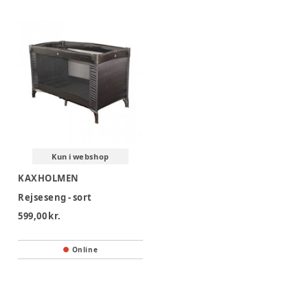
godt og trygt. Nogle af dem kan endda bruges som
kravlegårde hvor kan dit barn hygge sig og lege for en
periode, uden at du skal bekymre dig om, hvor den lille
smutter hen. Selvom kravlegården helst ikke skal blive en
babysitter, så er det en god løsning ind imellem. Du kan med
fordel udstyre den med en god tyk madras i bunden og en
sengerand i kanten af tremmerne, så er kravlegården med
sikkerhed et hyggeligt sted at opholde sig.
Kun i webshop
KAXHOLMEN
Rejseseng - sort
599,00 kr.
Online