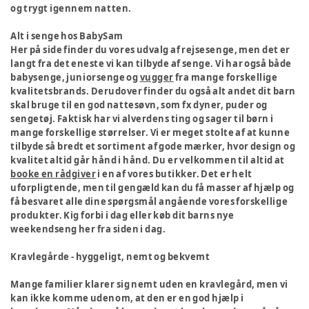
og trygt igennem natten.
Alt i senge hos BabySam
Her på side finder du vores udvalg af rejsesenge, men det er
langt fra det eneste vi kan tilbyde af senge. Vi har også både
babysenge, juniorsenge og
vugger
fra mange forskellige
kvalitetsbrands. Derudover finder du også alt andet dit barn
skal bruge til en god nattesøvn, som fx dyner, puder og
sengetøj. Faktisk har vi alverdens ting og sager til børn i
mange forskellige størrelser. Vi er meget stolte af at kunne
tilbyde så bredt et sortiment af gode mærker, hvor design og
kvalitet altid går hånd i hånd. Du er velkommen til altid at
booke en rådgiver
i en af vores butikker. Det er helt
uforpligtende, men til gengæld kan du få masser af hjælp og
få besvaret alle dine spørgsmål angående vores forskellige
produkter. Kig forbi i dag eller køb dit barns nye
weekendseng her fra siden i dag.
Kravlegårde - hyggeligt, nemt og bekvemt
Mange familier klarer sig nemt uden en kravlegård, men vi
kan ikke komme udenom, at den er en god hjælp i