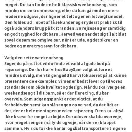
meget. Du kan finde en helt klassisk weekendseng, som
minder om en tremmeseng, eller du kan gå med en mere
moderne udgave, der ligner et telt og er en letvægtsmodel.
Den foldes ud i løbet af få sekunder og er yderst praktisk til
også udendørs brug på fx stranden. En rejseseng er samtidig
en god tryghed for dit barn. Herved vænner det sig til altid at
sove i de samme omgivelser, når I er ude, og det sikrer en
bedre og mere tryg søvn for dit barn.
Vælg den rette weekendseng
Søger du på nettet vil du finde et væld af gode bud på
rejsesenge. Derfor har vi hos BabySam valgt at føre et
mindre udvalg, men til gengæld har vi fokuseret på at kunne
præsentere de eksempler, vi mener bedst lever op til vores
standarder om både kvalitet og design. Når du skal vælge en
weekendseng til dit barn, så er der flere ting, du bør
overveje. Som udgangspunkt er det vigtigt, at du
forholdsvist nemt kan slå sengen op og ned, da det lidt er
det, der er hele meningen med en rejseseng. Den skal altså
ikke kræve for meget arbejde. Derudover skal du overveje,
hvor meget sengen må fylde og veje, når den er klappet
sammen. Hvis du fx ikke har bil og skal transportere tingene