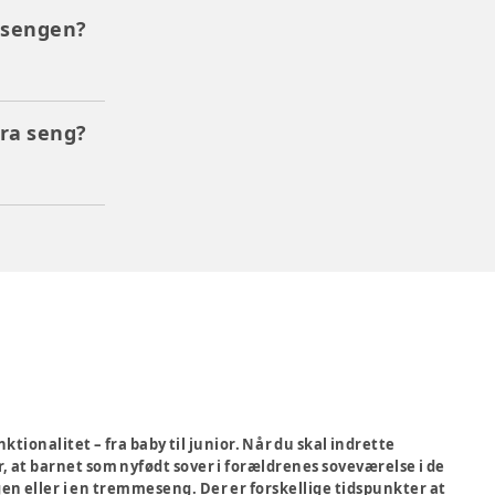
 sengen?
ra seng?
tionalitet – fra baby til junior. Når du skal indrette
, at barnet som nyfødt sover i forældrenes soveværelse i de
gen eller i en tremmeseng. Der er forskellige tidspunkter at