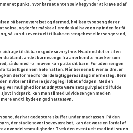
kommer et punkt, hvor barnet enten selv begynder at krave ud af
elsen på børneværelset og dermed, hvilken type seng der er
 at vokse, og derfor måske allerede skal have en ny inden for få
re seng, så kan du eventuelt tilkøbe en sengehest eller sengerand,
bidrage til dit barns gode søvnrytme. Hvad end det er til en
nder du blandt andet børnesenge fra anerkendte mærker som
rhed, så du med ro i maven kan putte dit barn. Foruden sengen
mfortabelt gennem hele natten. Når børnene bliver ældre, er
 og kan derfor med fordel delagtiggøres i dagtimernes leg. Børn
er inviterer til mere sjov og leg i løbet af dagen. Med en
e giver mulighed for at udnytte værelsets gulvplads til fulde,
ra sjovt indspark, kan man tilmed udvide sengen med en
n mere end tilbyde en god nattesøvn.
n seng, der har gode store skuffer under madrassen. På den
ørn, der stadig sover i soveværelset, kan det være en fordel af
ere anvendelsesmuligheder. Træk den eventuelt med ind i stuen