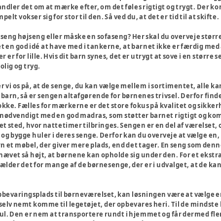
handler det om at mærke efter, om det føles rigtigt og trygt. Der 
lt vokser sig for stor til den. Så ved du, at det er tid til at skifte.
rseng højseng eller måske en sofaseng? Her skal du overveje størr
det en god idé at have med i tankerne, at barnet ikke er færdig med
er er for lille. Hvis dit barn synes, det er utrygt at sove i en stør
olig og tryg.
i os på, at de senge, du kan vælge mellem i sortimentet, alle kan 
barn, så er sengen altafgørende for børnenes trivsel. Derfor fi
okke. Fælles for mærkerne er det store fokus på kvalitet og sikke
å nødvendigt med en god madras, som støtter barnet rigtigt og ko
t sted, hvor nattetimer tilbringes. Sengen er en del af værelset,
 og bygge huler i deres senge. Derfor kan du overveje at vælge en, d
rn et møbel, der giver mere plads, end det tager. En seng som denn
hævet så højt, at børnene kan opholde sig under den. For et ekst
ælder det for mange af de børnesenge, der er i udvalget, at de ka
pbevaringsplads til børneværelset, kan løsningen være at vælge e
lv nemt komme til legetøjet, der opbevares heri. Til de mindste b
ul. Den er nem at transportere rundt i hjemmet og får dermed fl