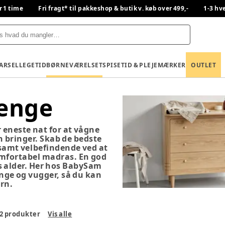
r 1 time
Fri fragt* til pakkeshop & butik v. køb over 499,-
1-3 hv
BARSEL
LEGETID
BØRNEVÆRELSET
SPISETID & PLEJE
MÆRKER
OUTLET
senge
 eneste nat for at vågne
n bringer. Skab de bedste
samt velbefindende ved at
omfortabel madras. En god
ns alder. Her hos BabySam
enge og vugger, så du kan
arn.
2
produkter
Vis alle