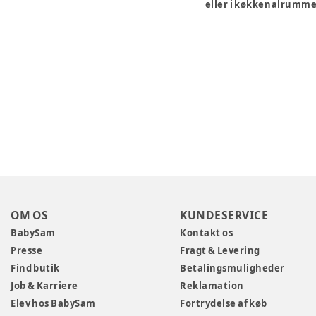
eller i køkkenalrummet
OM OS
KUNDESERVICE
BabySam
Kontakt os
Presse
Fragt & Levering
Find butik
Betalingsmuligheder
Job & Karriere
Reklamation
Elev hos BabySam
Fortrydelse af køb