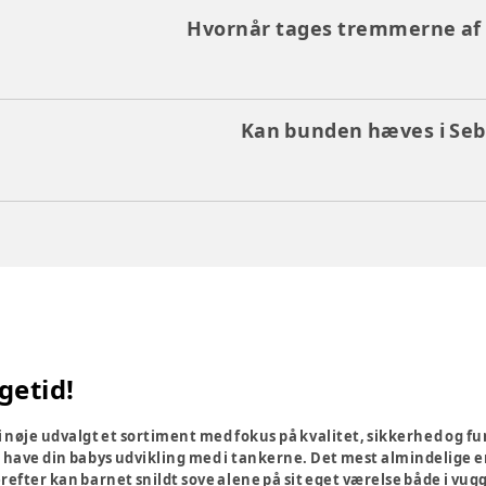
Hvornår tages tremmerne af
Kan bunden hæves i Seb
getid!
nøje udvalgt et sortiment med fokus på kvalitet, sikkerhed og funk
 have din babys udvikling med i tankerne. Det mest almindelige er
efter kan barnet snildt sove alene på sit eget værelse både i vug