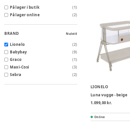
På lager i butik
(
1
)
På lager online
(
2
)
BRAND
Nulstil
Lionelo
(
2
)
Babybay
(
9
)
Graco
(
1
)
Maxi-Cosi
(
3
)
Sebra
(
2
)
LIONELO
Luna vugge - beige
1.099,00 kr.
Online