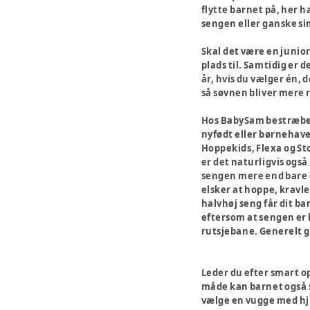
flytte barnet på, her 
sengen eller ganske simpe
Skal det være en junio
plads til. Samtidig er 
år, hvis du vælger én, d
så søvnen bliver mere r
Hos BabySam bestræber v
nyfødt eller børnehave
Hoppekids, Flexa og St
er det naturligvis ogs
sengen mere end bare e
elsker at hoppe, kravle
halvhøj seng får dit ba
eftersom at sengen er 
rutsjebane. Generelt g
Leder du efter smart o
måde kan barnet også se
vælge en vugge med hj