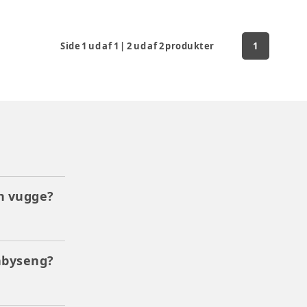
Side
1
ud af
1
|
2
ud af
2
produkter
1
en vugge?
abyseng?