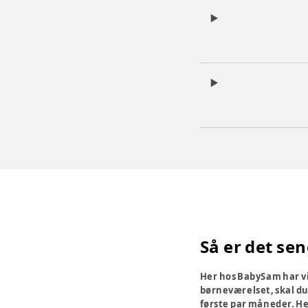
Så er det sen
Her hos BabySam har vi 
børneværelset, skal du
første par måneder. Her