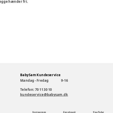
begge hænder fri.
BabySam Kundeservice
Mandag - Fredag
9-16
Telefon: 70 11 30 10
kundeservice@babysam.dk
Instagram
Facebook
YouTube