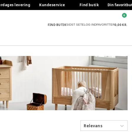
erdages levering
Kundeservice
Find butik
Din favoritbu
0
FIND BUTIK
0,00 KR.
SIDST SETE
LOG IND
FAVORITTER
Relevans