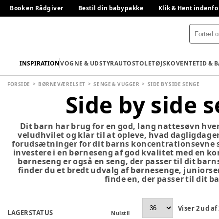
Book en Rådgiver
Bestil din babypakke
Klik & Hent indenfo
INSPIRATION
VOGNE & UDSTYR
AUTOSTOLE
TØJ
SKO
VENTETID & 
FORSIDE
BØRNEVÆRELSET
SENGE & VUGGER
SIDE BY SIDE SENGE
Side by side 
Dit barn har brug for en god, lang nattesøvn hver
veludhvilet og klar til at opleve, hvad dagligdage
forudsætninger for dit barns koncentrationsevne 
investere i en børneseng af god kvalitet med en k
børneseng er også en seng, der passer til dit bar
finder du et bredt udvalg af børnesenge, juniors
finde en, der passer til dit b
Viser
2
ud af
LAGERSTATUS
Nulstil