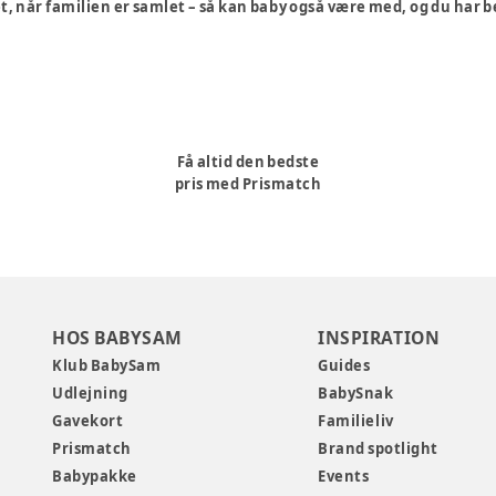
, når familien er samlet – så kan baby også være med, og du har 
Få altid den bedste
pris med Prismatch
HOS BABYSAM
INSPIRATION
Klub BabySam
Guides
Udlejning
BabySnak
Gavekort
Familieliv
Prismatch
Brand spotlight
Babypakke
Events