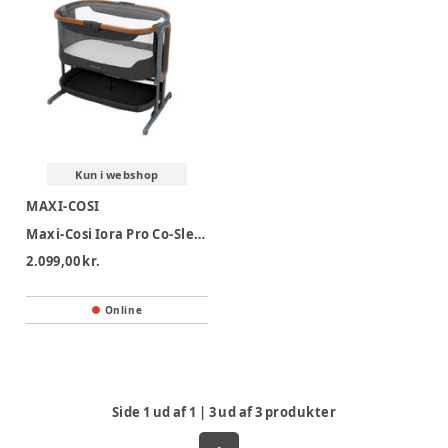
Kun i webshop
MAXI-COSI
Maxi-Cosi Iora Pro Co-Sleeper Vugga - Elegance Graphite
2.099,00 kr.
Online
Side
1
ud af
1
|
3
ud af
3
produkter