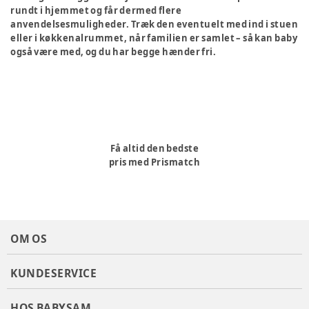
rundt i hjemmet og får dermed flere
anvendelsesmuligheder. Træk den eventuelt med ind i stuen
eller i køkkenalrummet, når familien er samlet – så kan baby
også være med, og du har begge hænder fri.
Få altid den bedste
pris med Prismatch
OM OS
KUNDESERVICE
HOS BABYSAM