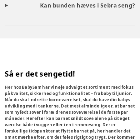
Kan bunden hæves i Sebra seng?
Så er det sengetid!
Her hos BabySam har vi nøje udvalgt et sortiment med fokus
på kvalitet, sikkerhed og funktionalitet – fra baby til junior.
Når du skal indrette børneværelset, skal du have din babys
udvikling med i tankerne. Det mest almindelige er, at barnet
som nyfødt sover i forældrenes soveværelse i de første par
måneder. Herefter kan barnet snildt sove alene på sit eget
værelse både i vuggen eller i en tremmeseng. Der er
forskellige tidspunkter at flytte barnet på, her handler det
om at mærke efter, om det føles rigtigt og trygt. Der kommer