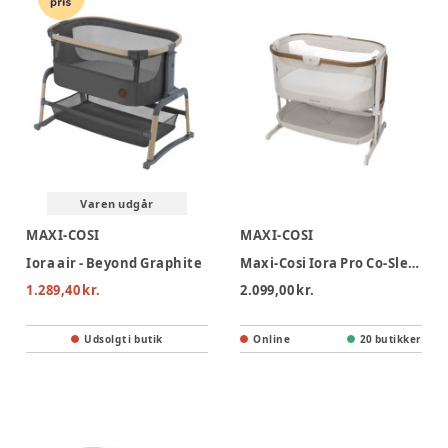
Varen udgår
MAXI-COSI
MAXI-COSI
Iora air - Beyond Graphite
Maxi-Cosi Iora Pro Co-Sleeper Vugge - Elegance Beige
1.289,40 kr.
2.099,00 kr.
Udsolgt i butik
Online
20 butikker