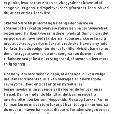
et punkt, hvor barnet enten selv begynder at krave ud af
sengen eller ganske simpelt vokser sig for stor til den. Så ved
du, at det er tid til at skifte.
Skal det være en juniorseng højseng eller måske en
sofaseng? Her skal du overveje størrelsen på børneværelset
og dermed, hvilken type seng der er plads til. Samtidig er det
en god idé at have med i tankerne, at barnet ikke er færdig
med at vokse, og derfor måske allerede skal have en ny inden
for få år, hvis du vælger én, der er for lille. Hvis dit barn synes,
det er utrygt at sove i en større seng, så kan du eventuelt
tilkøbe en sengehest eller sengerand, så søvnen bliver mere
rolig og tryg.
Hos BabySam bestræber vi os på, at de senge, du kan vælge
mellem i sortimentet, alle kan bidrage til dit barns gode
søvnrytme. Hvad end det er til en nyfødt eller
børnehavebarn, så er sengen altafgørende for børnenes
trivsel. Derfor finder du blandt andet børnesenge fra
anerkendte mærker som Hoppekids, Flexa og Stokke. Fælles
for mærkerne er det store fokus på kvalitet og sikkerhed, så
du med ro i maven kan putte dit barn. Foruden sengen er det