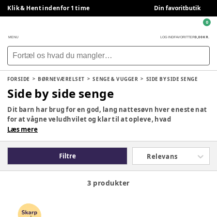
Klik & Hent indenfor 1 time
Din favoritbutik
0
0,00 KR.
MENU
LOG IND
FAVORITTER
FORSIDE
BØRNEVÆRELSET
SENGE & VUGGER
SIDE BY SIDE SENGE
Side by side senge
Dit barn har brug for en god, lang nattesøvn hver eneste nat
for at vågne veludhvilet og klar til at opleve, hvad
dagligdagen bringer. Skab de bedste forudsætninger for dit
Læs mere
barns koncentrationsevne samt velbefindende ved at
investere i en børneseng af god kvalitet med en komfortabel
Filtre
Relevans
madras. En god børneseng er også en seng, der passer til dit
barns alder. Her hos BabySam finder du et bredt udvalg af
børnesenge, juniorsenge og vugger, så du kan finde en, der
3 produkter
passer til dit barn.