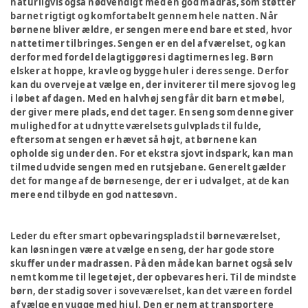
naturligvis også nødvendigt med en god madras, som støtter
barnet rigtigt og komfortabelt gennem hele natten. Når
børnene bliver ældre, er sengen mere end bare et sted, hvor
nattetimer tilbringes. Sengen er en del af værelset, og kan
derfor med fordel delagtiggøres i dagtimernes leg. Børn
elsker at hoppe, kravle og bygge huler i deres senge. Derfor
kan du overveje at vælge en, der inviterer til mere sjov og leg
i løbet af dagen. Med en halvhøj seng får dit barn et møbel,
der giver mere plads, end det tager. En seng som denne giver
mulighed for at udnytte værelsets gulvplads til fulde,
eftersom at sengen er hævet så højt, at børnene kan
opholde sig under den. For et ekstra sjovt indspark, kan man
tilmed udvide sengen med en rutsjebane. Generelt gælder
det for mange af de børnesenge, der er i udvalget, at de kan
mere end tilbyde en god nattesøvn.
Leder du efter smart opbevaringsplads til børneværelset,
kan løsningen være at vælge en seng, der har gode store
skuffer under madrassen. På den måde kan barnet også selv
nemt komme til legetøjet, der opbevares heri. Til de mindste
børn, der stadig sover i soveværelset, kan det være en fordel
af vælge en vugge med hjul. Den er nem at transportere