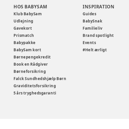
HOS BABYSAM
INSPIRATION
Klub BabySam
Guides
Udlejning
BabySnak
Gavekort
Familieliv
Prismatch
Brand spotlight
Babypakke
Events
BabySam kort
#Helt ærligt
Børnepengekredit
Book en Rådgiver
Børneforsikring
Falck Sundhedshjælp Børn
Graviditetsforsikring
5 års tryghedsgaranti