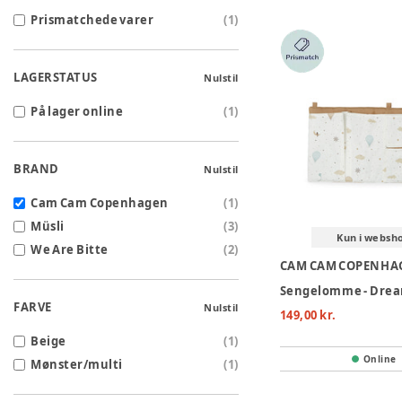
Prismatchede varer
(
1
)
LAGERSTATUS
Nulstil
På lager online
(
1
)
BRAND
Nulstil
Cam Cam Copenhagen
(
1
)
Müsli
(
3
)
Kun i websh
We Are Bitte
(
2
)
CAM CAM COPENHA
Sengelomme - Dre
FARVE
Nulstil
149,00 kr.
Beige
(
1
)
Online
Mønster/multi
(
1
)