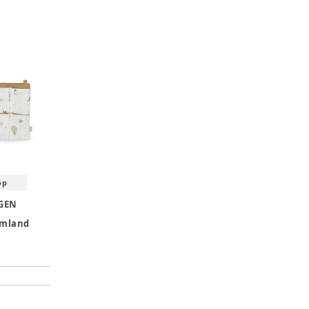
op
GEN
amland