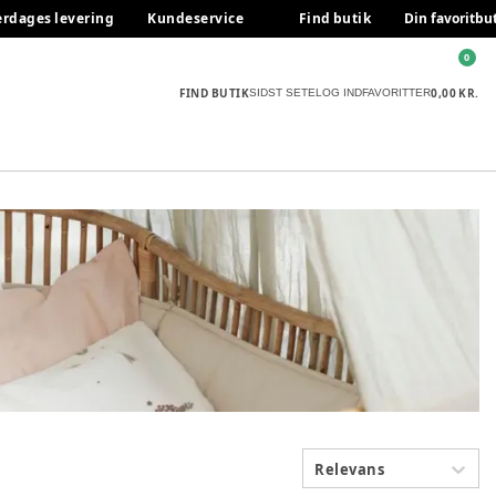
erdages levering
Kundeservice
Find butik
Din favoritbu
0
FIND BUTIK
0,00 KR.
SIDST SETE
LOG IND
FAVORITTER
Relevans