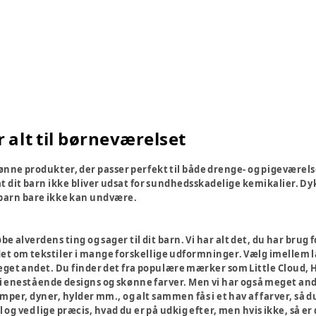
alt til børneværelset
ønne produkter, der passer perfekt til både drenge- og pigeværelse
t dit barn ikke bliver udsat for sundhedsskadelige kemikalier. Dyk d
 barn bare ikke kan undvære.
 alverdens ting og sager til dit barn. Vi har alt det, du har brug f
det om tekstiler i mange forskellige udformninger. Vælg imellem
et andet. Du finder det fra populære mærker som Little Cloud, H
i enestående designs og skønne farver. Men vi har også meget andet
mper, dyner, hylder mm., og alt sammen fås i et hav af farver, så 
 og ved lige præcis, hvad du er på udkig efter, men hvis ikke, så er