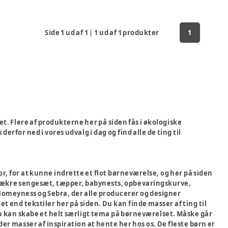
Side
1
ud af
1
|
1
ud af
1
produkter
1
t. Flere af produkterne her på siden fås i økologiske
erfor ned i vores udvalg i dag og find alle de ting til
or, for at kunne indrette et flot børneværelse, og her på siden
 lækre sengesæt, tæpper, babynests, opbevaringskurve,
omeyness og Sebra, der alle producerer og designer
 end tekstiler her på siden. Du kan finde masser af ting til
du kan skabe et helt særligt tema på børneværelset. Måske går
 der masser af inspiration at hente her hos os. De fleste børn er