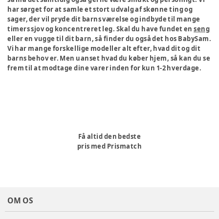
har sørget for at samle et stort udvalg af skønne ting og
sager, der vil pryde dit barns værelse og indbyde til mange
timers sjov og koncentreret leg. Skal du have fundet en
seng
eller en vugge til dit barn, så finder du også det hos BabySam.
Vi har mange forskellige modeller alt efter, hvad dit og dit
barns behov er. Men uanset hvad du køber hjem, så kan du se
frem til at modtage dine varer inden for kun 1-2 hverdage.
Få altid den bedste
pris med Prismatch
OM OS