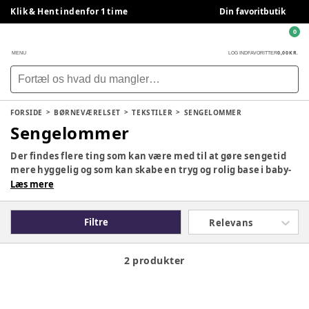
Klik & Hent indenfor 1 time
Din favoritbutik
0
0,00 KR.
MENU
LOG IND
FAVORITTER
FORSIDE
BØRNEVÆRELSET
TEKSTILER
SENGELOMMER
Sengelommer
Der findes flere ting som kan være med til at gøre sengetid
mere hyggelig og som kan skabe en tryg og rolig base i baby-
eller juniorsengen. Her finder du bl.a. sengehimler i
Læs mere
forskellige farver og designs, sengetøj med naturens dyr på
og søde motiver til både baby og junior samt flotte
Filtre
Relevans
sengerande der kan bruges til de helt små og de lidt større.
Se vores store udvalg her og find jeres favoritter.
2 produkter