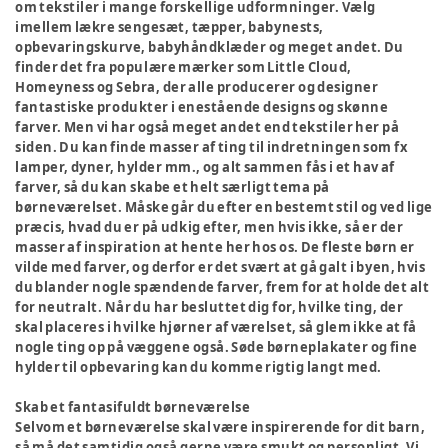
om tekstiler i mange forskellige udformninger. Vælg
imellem lækre sengesæt, tæpper, babynests,
opbevaringskurve, babyhåndklæder og meget andet. Du
finder det fra populære mærker som Little Cloud,
Homeyness og Sebra, der alle producerer og designer
fantastiske produkter i enestående designs og skønne
farver. Men vi har også meget andet end tekstiler her på
siden. Du kan finde masser af ting til indretningen som fx
lamper, dyner, hylder mm., og alt sammen fås i et hav af
farver, så du kan skabe et helt særligt tema på
børneværelset. Måske går du efter en bestemt stil og ved lige
præcis, hvad du er på udkig efter, men hvis ikke, så er der
masser af inspiration at hente her hos os. De fleste børn er
vilde med farver, og derfor er det svært at gå galt i byen, hvis
du blander nogle spændende farver, frem for at holde det alt
for neutralt. Når du har besluttet dig for, hvilke ting, der
skal placeres i hvilke hjørner af værelset, så glem ikke at få
nogle ting op på væggene også. Søde børneplakater og fine
hylder til opbevaring kan du komme rigtig langt med.
Skab et fantasifuldt børneværelse
Selvom et børneværelse skal være inspirerende for dit barn,
så må det samtidig også gerne være smukt og personligt. Vi