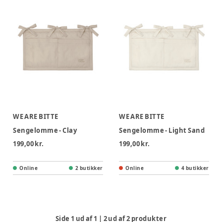
WE ARE BITTE
WE ARE BITTE
Sengelomme - Clay
Sengelomme - Light Sand
199,00 kr.
199,00 kr.
Online
2 butikker
Online
4 butikker
Side
1
ud af
1
|
2
ud af
2
produkter