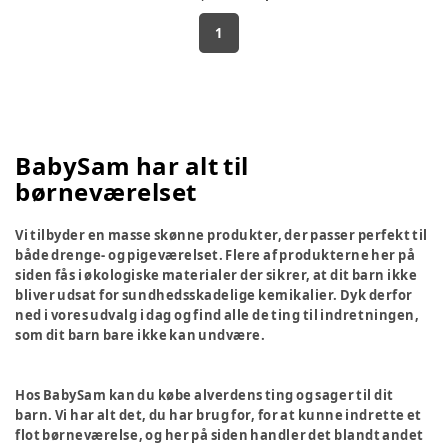
1
BabySam har alt til
børneværelset
Vi tilbyder en masse skønne produkter, der passer perfekt til
både drenge- og pigeværelset. Flere af produkterne her på
siden fås i økologiske materialer der sikrer, at dit barn ikke
bliver udsat for sundhedsskadelige kemikalier. Dyk derfor
ned i vores udvalg i dag og find alle de ting til indretningen,
som dit barn bare ikke kan undvære.
Hos BabySam kan du købe alverdens ting og sager til dit
barn. Vi har alt det, du har brug for, for at kunne indrette et
flot børneværelse, og her på siden handler det blandt andet