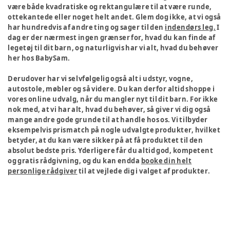
være både kvadratiske og rektangulære til at være runde,
ottekantede eller noget helt andet. Glem dog ikke, at vi også
har hundredvis af andre ting og sager til den
indendørs leg.
I
dag er der nærmest ingen grænser for, hvad du kan finde af
legetøj til dit barn, og naturligvis har vi alt, hvad du behøver
her hos BabySam.
Derudover har vi selvfølgelig også alt i udstyr, vogne,
autostole, møbler og så videre. Du kan derfor altid shoppe i
vores online udvalg, når du mangler nyt til dit barn. For ikke
nok med, at vi har alt, hvad du behøver, så giver vi dig også
mange andre gode grunde til at handle hos os. Vi tilbyder
eksempelvis prismatch på nogle udvalgte produkter, hvilket
betyder, at du kan være sikker på at få produktet til den
absolut bedste pris. Yderligere får du altid god, kompetent
og gratis rådgivning, og du kan endda
booke din helt
personlige rådgiver
til at vejlede dig i valget af produkter.