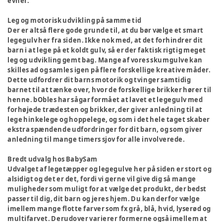
evner.
Leg og motorisk udvikling på samme tid
Der er altså flere gode grunde til, at du bør vælge et smart
legegulv her fra siden. Ikke nok med, at det forhindrer dit
barn i at lege på et koldt gulv, så er der faktisk rigtig meget
leg og udvikling gemt bag. Mange af vores skumgulve kan
skilles ad og samles igen på flere forskellige kreative måder.
Dette udfordrer dit barns motorik og tvinger samtidig
barnet til at tænke over, hvor de forskellige brikker hører til
henne. bObles har sågar formået at lavet et legegulv med
forhøjede trædesten og brikker, der giver anledning til at
lege hinkelege og hoppelege, og som i det hele taget skaber
ekstra spændende udfordringer for dit barn, og som giver
anledning til mange timers sjov for alle involverede.
Bredt udvalg hos BabySam
Udvalget af legetæpper og legegulve her på siden er stort og
alsidigt og det er det, fordi vi gerne vil give dig så mange
muligheder som muligt for at vælge det produkt, der bedst
passer til dig, dit barn og jeres hjem. Du kan derfor vælge
imellem mange flotte farver som fx grå, blå, hvid, lyserød og
multifarvet. Derudover varierer formerne også imellem at