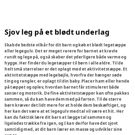
Sjov leg på et blødt underlag
Skab de bedste vilkår for dit barn og køb et blødt legetæppe
eller legegulv. Det er meget rarere for barnet at kravle
rundt og lege på, og så skaber det yderligere både varme og
hygge. Her finder du legetæpper til børn i alle aldre. Til de
helt små størrelser er det oplagt med et aktivitetstæppe. Et
aktivitetstæppe med legebøjle, hvorfra der hænger søde
ting og rangler, er oplagt til din baby. Placer ham eller hende
på tæppet og oplev, hvordan barnet får stimuleret både
sanser og motorik. De fine aktivitetstæpper kan ofte pakkes
sammen, så du kan have dem med på farten. Til de større
børn kræver det lidt mere for at holde dem beskæftiget, og
her kan det være at et legegulv med tal vil være et hit. Her
kan du faktisk lære dit barn at lægge tal sammen og
ligeledes trække fra igen, og I kan derfor have det sjovt
samtidig med, at dit barn lærer en masse og udvikler sine