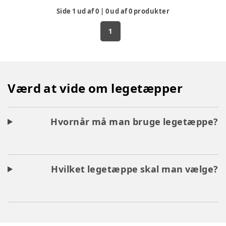
kvalitet og i smukke farver, der tiltaler enhver barnesjæl,
Side
1
ud af
0
|
0
ud af
0
produkter
både drenge og piger. Slå dig derfor løs og køb et flot legegulv
eller –tæppe hjem til dit barn.
1
Værd at vide om legetæpper
Hvornår må man bruge legetæppe?
Hvilket legetæppe skal man vælge?