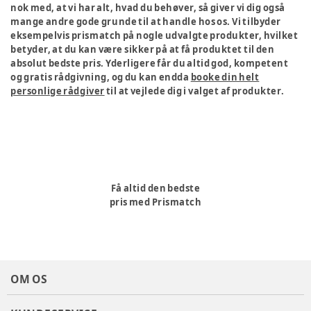
nok med, at vi har alt, hvad du behøver, så giver vi dig også
mange andre gode grunde til at handle hos os. Vi tilbyder
eksempelvis prismatch på nogle udvalgte produkter, hvilket
betyder, at du kan være sikker på at få produktet til den
absolut bedste pris. Yderligere får du altid god, kompetent
og gratis rådgivning, og du kan endda
booke din helt
personlige rådgiver
til at vejlede dig i valget af produkter.
Få altid den bedste
pris med Prismatch
OM OS