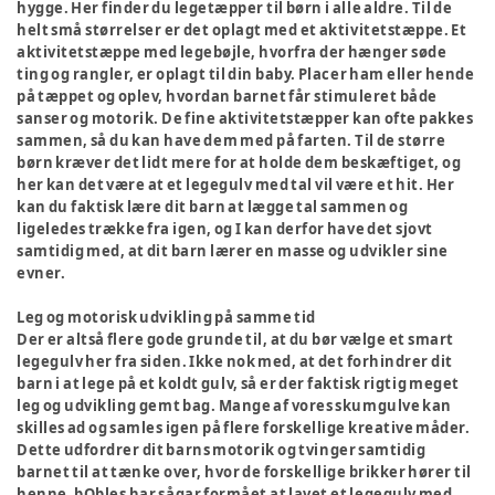
hygge. Her finder du legetæpper til børn i alle aldre. Til de
helt små størrelser er det oplagt med et aktivitetstæppe. Et
aktivitetstæppe med legebøjle, hvorfra der hænger søde
ting og rangler, er oplagt til din baby. Placer ham eller hende
på tæppet og oplev, hvordan barnet får stimuleret både
sanser og motorik. De fine aktivitetstæpper kan ofte pakkes
sammen, så du kan have dem med på farten. Til de større
børn kræver det lidt mere for at holde dem beskæftiget, og
her kan det være at et legegulv med tal vil være et hit. Her
kan du faktisk lære dit barn at lægge tal sammen og
ligeledes trække fra igen, og I kan derfor have det sjovt
samtidig med, at dit barn lærer en masse og udvikler sine
evner.
Leg og motorisk udvikling på samme tid
Der er altså flere gode grunde til, at du bør vælge et smart
legegulv her fra siden. Ikke nok med, at det forhindrer dit
barn i at lege på et koldt gulv, så er der faktisk rigtig meget
leg og udvikling gemt bag. Mange af vores skumgulve kan
skilles ad og samles igen på flere forskellige kreative måder.
Dette udfordrer dit barns motorik og tvinger samtidig
barnet til at tænke over, hvor de forskellige brikker hører til
henne. bObles har sågar formået at lavet et legegulv med