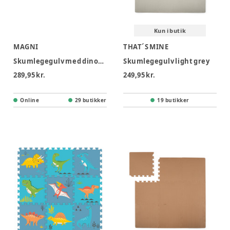
Kun i butik
MAGNI
THAT´S MINE
Skumlegegulv med dinopark, 9 skumfliser
Skumlegegulv light grey
289,95 kr.
249,95 kr.
Online
29 butikker
19 butikker