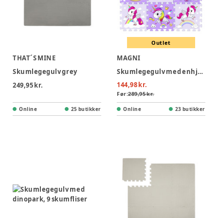
Outlet
THAT´S MINE
MAGNI
Skumlegegulv grey
Skumlegegulv med enhjørninge, 9 skumfliser
144,98 kr.
249,95 kr.
Før:
289,95 kr.
Online
25 butikker
Online
23 butikker