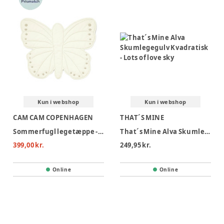
kvalitet og i smukke farver, der tiltaler enhver barnesjæl,
både drenge og piger. Slå dig derfor løs og køb et flot legegulv
eller –tæppe hjem til dit barn.
Kun i webshop
Kun i webshop
CAM CAM COPENHAGEN
THAT´S MINE
Sommerfugl legetæppe - OCS Off-white
That´s Mine Alva Skumlegegulv Kvadratisk - Lots of love sky
399,00 kr.
249,95 kr.
Online
Online