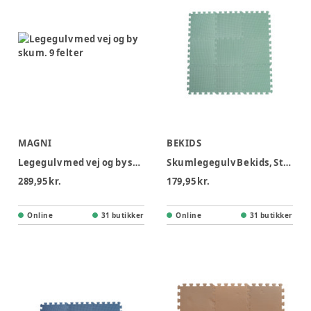
MAGNI
BEKIDS
Legegulv med vej og by skum. 9 felter
Skumlegegulv Bekids, Støvet Grøn 9 stk
289,95 kr.
179,95 kr.
Online
31 butikker
Online
31 butikker