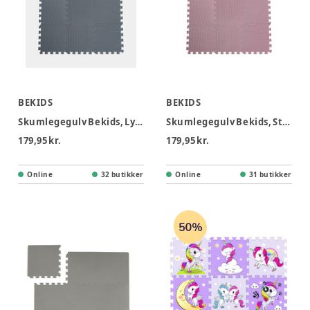
BEKIDS
BEKIDS
Skumlegegulv Bekids, Lysgrå 9 stk
Skumlegegulv Bekids, Støvet Rosa 9 stk
179,95 kr.
179,95 kr.
Online
32 butikker
Online
31 butikker