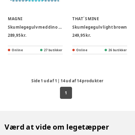
MAGNI
THAT´S MINE
Skumlegegulv med dino arter, 9 skumfliser
Skumlegegulv light brown
289,95 kr.
249,95 kr.
Online
27 butikker
Online
26 butikker
Side
1
ud af
1
|
14
ud af
14
produkter
1
Værd at vide om legetæpper