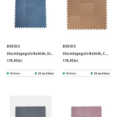
BEKIDS
BEKIDS
Skumlegegulv Bekids, Støvet Blå 9 stk
Skumlegegulv Bekids, Cappuccino 9 stk
179,95 kr.
179,95 kr.
Online
32 butikker
Online
28 butikker