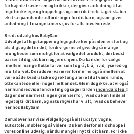
forhøjede trædesten og brikker, der giver anledning til at
lege hinkelege og hoppelege, og som i det hele taget skaber
ekstra spændende udfordringer for dit barn, og som giver
anledning til mange timers sjov for alle involverede.
Bredt udvalg hos BabySam
Udvalget af legetæpper og legegulve her på siden er stort og
alsidigt og det er det, fordi vi gerne vil give dig så mange
muligheder som muligt for at vælge det produkt, der bedst
passer til dig, dit barn og jeres hjem. Du kan derfor vælge
imellem mange flotte farver som fx grå, blå, hvid, lyserød og
multifarvet. Derudover varierer formerne også imellem at
være både kvadratiske og rektangulære til at være runde,
ottekantede eller noget helt andet. Glem dog ikke, at vi også
har hundredvis af andre ting og sager til den
indendørs leg.
I
dag er der nærmest ingen grænser for, hvad du kan finde af
legetøj til dit barn, og naturligvis har vi alt, hvad du behøver
her hos BabySam.
Derudover har vi selvfølgelig også alt i udstyr, vogne,
autostole, møbler og så videre. Du kan derfor altid shoppe i
vores online udvalg, når du mangler nyt til dit barn. For ikke