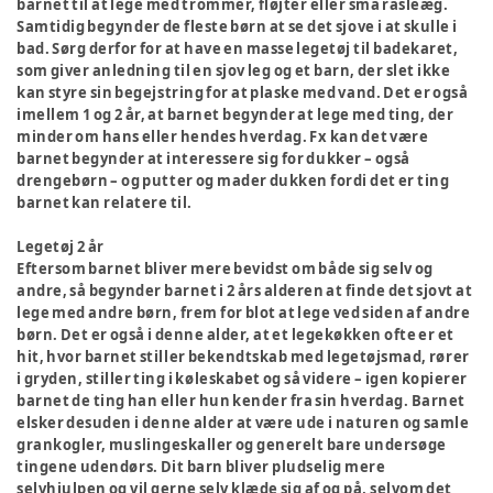
barnet til at lege med trommer, fløjter eller små rasleæg.
Samtidig begynder de fleste børn at se det sjove i at skulle i
bad. Sørg derfor for at have en masse legetøj til badekaret,
som giver anledning til en sjov leg og et barn, der slet ikke
kan styre sin begejstring for at plaske med vand. Det er også
imellem 1 og 2 år, at barnet begynder at lege med ting, der
minder om hans eller hendes hverdag. Fx kan det være
barnet begynder at interessere sig for dukker – også
drengebørn – og putter og mader dukken fordi det er ting
barnet kan relatere til.
Legetøj 2 år
Eftersom barnet bliver mere bevidst om både sig selv og
andre, så begynder barnet i 2 års alderen at finde det sjovt at
lege med andre børn, frem for blot at lege ved siden af andre
børn. Det er også i denne alder, at et legekøkken ofte er et
hit, hvor barnet stiller bekendtskab med legetøjsmad, rører
i gryden, stiller ting i køleskabet og så videre – igen kopierer
barnet de ting han eller hun kender fra sin hverdag. Barnet
elsker desuden i denne alder at være ude i naturen og samle
grankogler, muslingeskaller og generelt bare undersøge
tingene udendørs. Dit barn bliver pludselig mere
selvhjulpen og vil gerne selv klæde sig af og på, selvom det