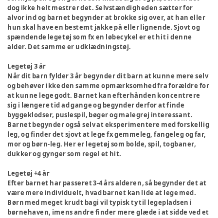
dog ikke helt mestrer det. Selvstændigheden sætter for
alvor ind og barnet begynder at brokke sig over, at han eller
hun skal have en bestemt jakke på eller lignende. Sjovt og
spændende legetøj som fx en løbecykel er et hit i denne
alder. Det samme er udklædningstøj.
Legetøj 3 år
Når dit barn fylder 3 år begynder dit barn at kunne mere selv
og behøver ikke den samme opmærksomhed fra forældre for
at kunne lege godt. Barnet kan efterhånden koncentrere
sig i længere tid ad gange og begynder derfor at finde
byggeklodser, puslespil, bøger og malegrej interessant.
Barnet begynder også selv at eksperimentere med forskellig
leg, og finder det sjovt at lege fx gemmeleg, fangeleg og far,
mor og børn-leg. Her er legetøj som bolde, spil, togbaner,
dukker og gynger som regel et hit.
Legetøj +4 år
Efter barnet har passeret 3-4 års alderen, så begynder det at
være mere individuelt, hvad barnet kan lide at lege med.
Børn med meget krudt bagi vil typisk ty til legepladsen i
børnehaven, imens andre finder mere glæde i at sidde ved et