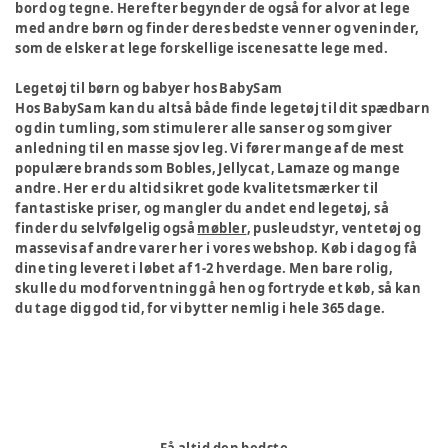
bord og tegne. Herefter begynder de også for alvor at lege
med andre børn og finder deres bedste venner og veninder,
som de elsker at lege forskellige iscenesatte lege med.
Legetøj til børn og babyer hos BabySam
Hos BabySam kan du altså både finde legetøj til dit spædbarn
og din tumling, som stimulerer alle sanser og som giver
anledning til en masse sjov leg. Vi fører mange af de mest
populære brands som Bobles, Jellycat, Lamaze og mange
andre. Her er du altid sikret gode kvalitetsmærker til
fantastiske priser, og mangler du andet end legetøj, så
finder du selvfølgelig også
møbler
, pusleudstyr, ventetøj og
massevis af andre varer her i vores webshop. Køb i dag og få
dine ting leveret i løbet af 1-2 hverdage. Men bare rolig,
skulle du mod forventning gå hen og fortryde et køb, så kan
du tage dig god tid, for vi bytter nemlig i hele 365 dage.