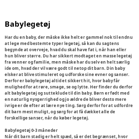
Babylegetøj
Har du en baby, der måske ikke helt er gammel nok til endnu
at lege med bestemte typer legetøj, så kan du sagtens
begynde at overveje, hvad du skal have fat i, når han eller
hun bliver større. Du har sikkert modtaget en masse legetøj
fra venner og familie, men måske har du selv en helt særlig
ide om, hvad der vil være godt til netop dit barn. Din baby
elsker at blive stimuleret og udforske sine evner og sanser.
Derfor er babylegetøj altid et sikkert hit, hvor baby får
mulighed for at røre, smage, se og lytte. Her finder du derfor
alt babylegetøj og sutteklude til din baby. Børn er født med
en naturlig nysgerrighed og jo ældre de bliver desto mere
ivrige er de efter at lære nye ting. Sørg derfor for at udfordre
dit barn mest muligt, og sørg for at få dækket alle de
forskellige sanser, når du køber legetøj.
Babylegetøj 0-3 måneder
Når dit barn stadig er helt spæd, så er det begrænset, hvor