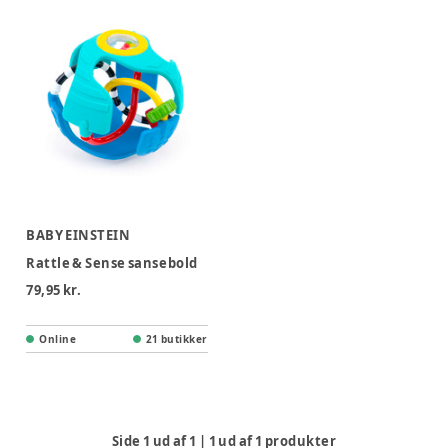
BABY EINSTEIN
Rattle & Sense sansebold
79,95 kr.
Online
21 butikker
Side
1
ud af
1
|
1
ud af
1
produkter