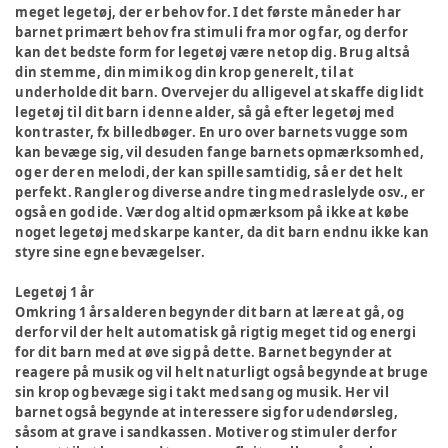
meget legetøj, der er behov for. I det første måneder har
barnet primært behov fra stimuli fra mor og far, og derfor
kan det bedste form for legetøj være netop dig. Brug altså
din stemme, din mimik og din krop generelt, til at
underholde dit barn. Overvejer du alligevel at skaffe dig lidt
legetøj til dit barn i denne alder, så gå efter legetøj med
kontraster, fx billedbøger. En uro over barnets vugge som
kan bevæge sig, vil desuden fange barnets opmærksomhed,
og er der en melodi, der kan spille samtidig, så er det helt
perfekt. Rangler og diverse andre ting med raslelyde osv., er
også en god ide. Vær dog altid opmærksom på ikke at købe
noget legetøj med skarpe kanter, da dit barn endnu ikke kan
styre sine egne bevægelser.
Legetøj 1 år
Omkring 1 års alderen begynder dit barn at lære at gå, og
derfor vil der helt automatisk gå rigtig meget tid og energi
for dit barn med at øve sig på dette. Barnet begynder at
reagere på musik og vil helt naturligt også begynde at bruge
sin krop og bevæge sig i takt med sang og musik. Her vil
barnet også begynde at interessere sig for udendørsleg,
såsom at grave i sandkassen. Motiver og stimuler derfor