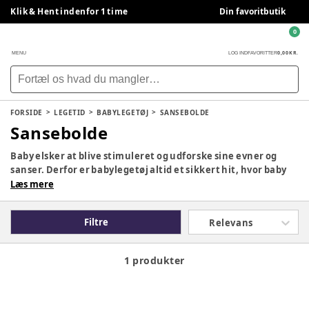
Klik & Hent indenfor 1 time
Din favoritbutik
0
0,00 KR.
MENU
LOG IND
FAVORITTER
FORSIDE
LEGETID
BABYLEGETØJ
SANSEBOLDE
Sansebolde
Baby elsker at blive stimuleret og udforske sine evner og
sanser. Derfor er babylegetøj altid et sikkert hit, hvor baby
kan røre, smage, lytte og/eller høre. Her finder du alt
Læs mere
babylegetøj og sutteklude til baby.
Filtre
Relevans
1 produkter