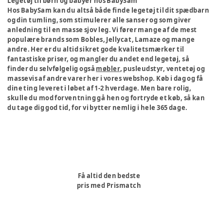
Legetøj til børn og babyer hos BabySam
Hos BabySam kan du altså både finde legetøj til dit spædbarn
og din tumling, som stimulerer alle sanser og som giver
anledning til en masse sjov leg. Vi fører mange af de mest
populære brands som Bobles, Jellycat, Lamaze og mange
andre. Her er du altid sikret gode kvalitetsmærker til
fantastiske priser, og mangler du andet end legetøj, så
finder du selvfølgelig også
møbler
, pusleudstyr, ventetøj og
massevis af andre varer her i vores webshop. Køb i dag og få
dine ting leveret i løbet af 1-2 hverdage. Men bare rolig,
skulle du mod forventning gå hen og fortryde et køb, så kan
du tage dig god tid, for vi bytter nemlig i hele 365 dage.
Få altid den bedste
pris med Prismatch