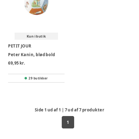
Kun i butik
PETIT JOUR
Peter Kanin, blød bold
69,95 kr.
29 butikker
Side
1
ud af
1
|
7
ud af
7
produkter
1