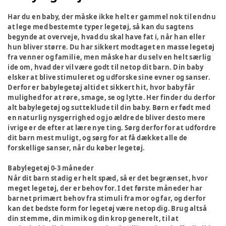
Har du en baby, der måske ikke helt er gammel nok til endnu
at lege med bestemte typer legetøj, så kan du sagtens
begynde at overveje, hvad du skal have fat i, når han eller
hun bliver større. Du har sikkert modtaget en masse legetøj
fra venner og familie, men måske har du selv en helt særlig
ide om, hvad der vil være godt til netop dit barn. Din baby
elsker at blive stimuleret og udforske sine evner og sanser.
Derfor er babylegetøj altid et sikkert hit, hvor baby får
mulighed for at røre, smage, se og lytte. Her finder du derfor
alt babylegetøj og sutteklude til din baby. Børn er født med
en naturlig nysgerrighed og jo ældre de bliver desto mere
ivrige er de efter at lære nye ting. Sørg derfor for at udfordre
dit barn mest muligt, og sørg for at få dækket alle de
forskellige sanser, når du køber legetøj.
Babylegetøj 0-3 måneder
Når dit barn stadig er helt spæd, så er det begrænset, hvor
meget legetøj, der er behov for. I det første måneder har
barnet primært behov fra stimuli fra mor og far, og derfor
kan det bedste form for legetøj være netop dig. Brug altså
din stemme, din mimik og din krop generelt, til at