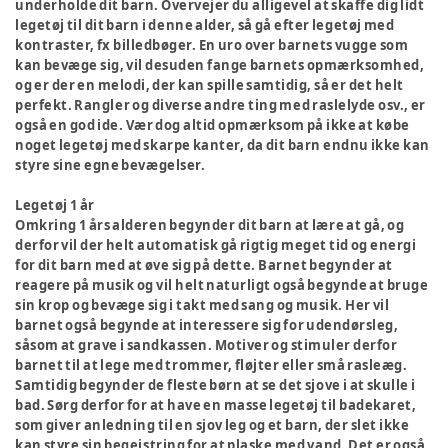
underholde dit barn. Overvejer du alligevel at skaffe dig lidt
legetøj til dit barn i denne alder, så gå efter legetøj med
kontraster, fx billedbøger. En uro over barnets vugge som
kan bevæge sig, vil desuden fange barnets opmærksomhed,
og er der en melodi, der kan spille samtidig, så er det helt
perfekt. Rangler og diverse andre ting med raslelyde osv., er
også en god ide. Vær dog altid opmærksom på ikke at købe
noget legetøj med skarpe kanter, da dit barn endnu ikke kan
styre sine egne bevægelser.
Legetøj 1 år
Omkring 1 års alderen begynder dit barn at lære at gå, og
derfor vil der helt automatisk gå rigtig meget tid og energi
for dit barn med at øve sig på dette. Barnet begynder at
reagere på musik og vil helt naturligt også begynde at bruge
sin krop og bevæge sig i takt med sang og musik. Her vil
barnet også begynde at interessere sig for udendørsleg,
såsom at grave i sandkassen. Motiver og stimuler derfor
barnet til at lege med trommer, fløjter eller små rasleæg.
Samtidig begynder de fleste børn at se det sjove i at skulle i
bad. Sørg derfor for at have en masse legetøj til badekaret,
som giver anledning til en sjov leg og et barn, der slet ikke
kan styre sin begejstring for at plaske med vand. Det er også