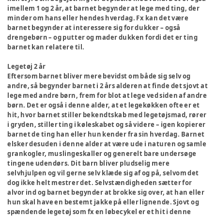
imellem 1 og 2 år, at barnet begynder at lege med ting, der
minder om hans eller hendes hverdag. Fx kan det være
barnet begynder at interessere sig for dukker – også
drengebørn – og putter og mader dukken fordi det er ting
barnet kan relatere til.
Legetøj 2 år
Eftersom barnet bliver mere bevidst om både sig selv og
andre, så begynder barnet i 2 års alderen at finde det sjovt at
lege med andre børn, frem for blot at lege ved siden af andre
børn. Det er også i denne alder, at et legekøkken ofte er et
hit, hvor barnet stiller bekendtskab med legetøjsmad, rører
i gryden, stiller ting i køleskabet og så videre – igen kopierer
barnet de ting han eller hun kender fra sin hverdag. Barnet
elsker desuden i denne alder at være ude i naturen og samle
grankogler, muslingeskaller og generelt bare undersøge
tingene udendørs. Dit barn bliver pludselig mere
selvhjulpen og vil gerne selv klæde sig af og på, selvom det
dog ikke helt mestrer det. Selvstændigheden sætter for
alvor ind og barnet begynder at brokke sig over, at han eller
hun skal have en bestemt jakke på eller lignende. Sjovt og
spændende legetøj som fx en løbecykel er et hit i denne