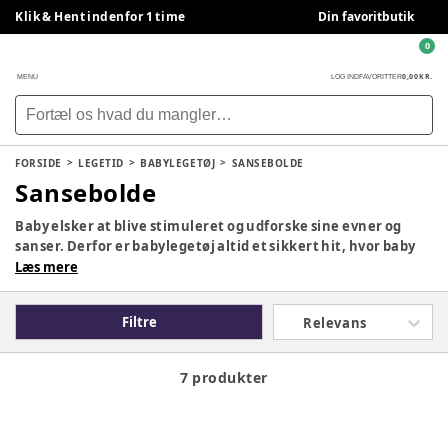
Klik & Hent indenfor 1 time
Din favoritbutik
0
0,00 KR.
MENU
LOG IND
FAVORITTER
FORSIDE
LEGETID
BABYLEGETØJ
SANSEBOLDE
Sansebolde
Baby elsker at blive stimuleret og udforske sine evner og
sanser. Derfor er babylegetøj altid et sikkert hit, hvor baby
kan røre, smage, lytte og/eller høre. Her finder du alt
Læs mere
babylegetøj og sutteklude til baby.
Filtre
Relevans
7 produkter