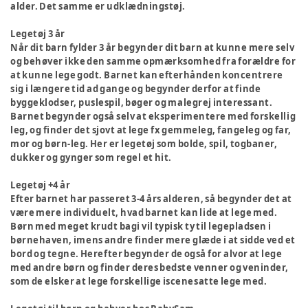
alder. Det samme er udklædningstøj.
Legetøj 3 år
Når dit barn fylder 3 år begynder dit barn at kunne mere selv
og behøver ikke den samme opmærksomhed fra forældre for
at kunne lege godt. Barnet kan efterhånden koncentrere
sig i længere tid ad gange og begynder derfor at finde
byggeklodser, puslespil, bøger og malegrej interessant.
Barnet begynder også selv at eksperimentere med forskellig
leg, og finder det sjovt at lege fx gemmeleg, fangeleg og far,
mor og børn-leg. Her er legetøj som bolde, spil, togbaner,
dukker og gynger som regel et hit.
Legetøj +4 år
Efter barnet har passeret 3-4 års alderen, så begynder det at
være mere individuelt, hvad barnet kan lide at lege med.
Børn med meget krudt bagi vil typisk ty til legepladsen i
børnehaven, imens andre finder mere glæde i at sidde ved et
bord og tegne. Herefter begynder de også for alvor at lege
med andre børn og finder deres bedste venner og veninder,
som de elsker at lege forskellige iscenesatte lege med.