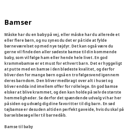
Bamser
Måske har du en baby på vej, eller måske har du allerede et
eller flere børn, og nu synes du det er på tide at fylde
børneværelset op med nye tøjdyr. Det kan også være du
gerne vil finde den aller sødeste bamse til din kommende
baby, som vil følge ham eller hende hele livet. En god
krammebamse er et must for ethvert barn. Det er hyggeligt
at putte med en bamse i den blødeste kvalitet, og derfor
bliver den for mange børn også en tro følgesvend igennem
deres barndom. Den bliver medbragt over alt i huset og
bliver endda ind imellem offer for rollelege. En god bamse
elsker at blive krammet, og den kan holde på selv de største
hemmeligheder. Se derfor det spændende udvalg vi har her
på siden og udvælg dig dine favoritter til dig barn. En sød
tøjbamse er desuden altid en perfekt gaveide, hvis du skal på
barselsbesøg eller til barnedåb.
Bamse til baby