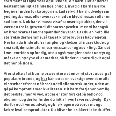
sortiment af tøjbamser og dukker til dit barn. Det er derfor
bestemt muligt at finde lige præcis, hvad dit barns hjerte
begærer inden for kategorien. Lad selv dit barn udvælge sin
yndlingsbamse, eller overrask med en blød dinosaur eller en
sød kanin. Nok har vi massevis af bamser og dukker, der vil
være en tro følgesvend i dit barns opvækst, men vi har også
en bred skare af andre spændende varer. Har du en helt lille
størrelse derhjemme, så tag et kig forbi vores
babylegetøj
.
Her kan du finde alt fra rangler og klodser til nusseklude og
små spil, der stimulerer barnets sanser og udvikling. Går det
i mellemtiden op for dig, at du også mangler andet udstyr og
måske en ny dyne eller madras, så finder du naturligvis også
det her på siden.
Vi er stolte af at kunne præsentere et enormt stort udvalg af
populære brands, og
her
kan du se en oversigt over dem alle.
Vi stræber efter at nå bredt ud til alle vores kunder, uden at
gå på kompromis med kvaliteten. Dit barn fortjener nemlig
det bedste, men vi ved, at der er stor forskel på behov og
økonomi, og derfor finder du lidt af hvert i vores udvalg. Dyk
derfor ned i vores udvalg og bliv klogere på vores mange
lækre kvalitetsprodukter. Du bliver helt sikkert ikke skuffet.