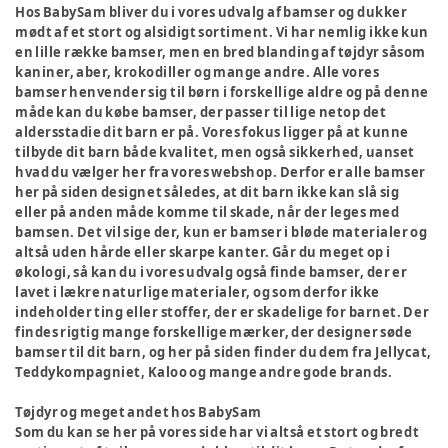
Hos BabySam bliver du i vores udvalg af bamser og dukker
mødt af et stort og alsidigt sortiment. Vi har nemlig ikke kun
en lille række bamser, men en bred blanding af tøjdyr såsom
kaniner, aber, krokodiller og mange andre. Alle vores
bamser henvender sig til børn i forskellige aldre og på denne
måde kan du købe bamser, der passer til lige netop det
aldersstadie dit barn er på. Vores fokus ligger på at kunne
tilbyde dit barn både kvalitet, men også sikkerhed, uanset
hvad du vælger her fra vores webshop. Derfor er alle bamser
her på siden designet således, at dit barn ikke kan slå sig
eller på anden måde komme til skade, når der leges med
bamsen. Det vil sige der, kun er bamser i bløde materialer og
altså uden hårde eller skarpe kanter. Går du meget op i
økologi, så kan du i vores udvalg også finde bamser, der er
lavet i lækre naturlige materialer, og som derfor ikke
indeholder ting eller stoffer, der er skadelige for barnet. Der
findes rigtig mange forskellige mærker, der designer søde
bamser til dit barn, og her på siden finder du dem fra Jellycat,
Teddykompagniet, Kaloo og mange andre gode brands.
Tøjdyr og meget andet hos BabySam
Som du kan se her på vores side har vi altså et stort og bredt