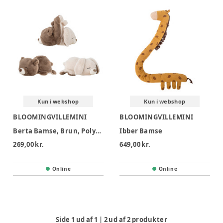
Kun i webshop
Kun i webshop
BLOOMINGVILLEMINI
BLOOMINGVILLEMINI
Berta Bamse, Brun, Polyester
Ibber Bamse
269,00 kr.
649,00 kr.
Online
Online
Side
1
ud af
1
|
2
ud af
2
produkter