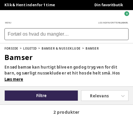
Klik & Hent indenfor 1 time
Din favoritbutik
0
0,00 KR.
MENU
LOG IND
FAVORITTER
FORSIDE
LEGETID
BAMSER & NUSSEKLUDE
BAMSER
Bamser
En sød bamse kan hurtigt blive en god og tryg ven for dit
barn, og særligt nusseklude er et hit hos de helt små. Hos
BabySam finder du et bredt udvalg af søde bamser og
Læs mere
nusseklude til børn fra bl.a. JellyCat, Teddykompaniet og
Moulin Roty.
Filtre
Relevans
2 produkter