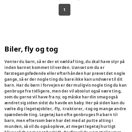
1
Biler, fly og tog
Venter du barn, så er der et væld af ting, du skal have styr på
inden barnet kommet til verden. Uanset om du er
førstegangsfødende eller efterhånden har prøvet det nogle
gange, så er der nogle ting du bare ikke kan undvære til dit
barn. Har du børn i forvejen er der muligvis nogle ting du kan
genbruge fra tidligere, men der vil absolut også være ting,
som du gerne vil have fra ny, og måske har din smag også
ændret sig siden sidst du havde en baby. Her på siden kan du
vælte dig i legetøjsbiler, -fly, -traktorer, -tog og mange andre
spændende ting. Legetøj kan ofte genbruges fra barn til
barn, men eftersom børn har det med at putte alting i
munden, så vil du også opleve, at meget legetøj hurtigt