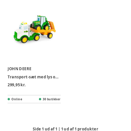
JOHN DEERE
Transport-sæt med lys og lyde
299,95 kr.
Online
30 butikker
Side
1
ud af
1
|
1
ud af
1
produkter