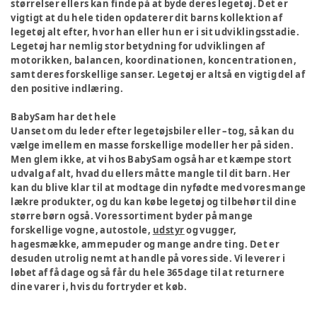
størrelser ellers kan finde på at byde deres legetøj. Det er
vigtigt at du hele tiden opdaterer dit barns kollektion af
legetøj alt efter, hvor han eller hun er i sit udviklingsstadie.
Legetøj har nemlig stor betydning for udviklingen af
motorikken, balancen, koordinationen, koncentrationen,
samt deres forskellige sanser. Legetøj er altså en vigtig del af
den positive indlæring.
BabySam har det hele
Uanset om du leder efter legetøjsbiler eller –tog, så kan du
vælge imellem en masse forskellige modeller her på siden.
Men glem ikke, at vi hos BabySam også har et kæmpe stort
udvalg af alt, hvad du ellers måtte mangle til dit barn. Her
kan du blive klar til at modtage din nyfødte med vores mange
lækre produkter, og du kan købe legetøj og tilbehør til dine
større børn også. Vores sortiment byder på mange
forskellige vogne, autostole,
udstyr
og vugger,
hagesmække, ammepuder og mange andre ting. Det er
desuden utrolig nemt at handle på vores side. Vi leverer i
løbet af få dage og så får du hele 365 dage til at returnere
dine varer i, hvis du fortryder et køb.