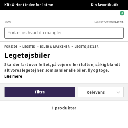
Klik & Hent indenfor 1 time
Din favoritbutik
0
0,00 KR.
MENU
LOG IND
FAVORITTER
FORSIDE
LEGETID
BILER & MASKINER
LEGETØJSBILER
Legetøjsbiler
Skal der fart over feltet, på vejen eller i luften, så kig blandt
alt vores legetøj her, som samler alle biler, fly og toge.
Læs mere
Filtre
Relevans
1 produkter