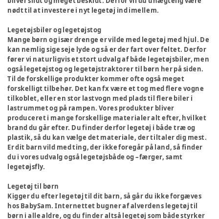
bliver slidt og meget beskidt. Derfor vil du unægtelig være
nødt til at investere i nyt legetøj ind imellem.
Legetøjsbiler og legetøjstog
Mange børn og især drenge er vilde med legetøj med hjul. De
kan nemlig sige seje lyde og så er der fart over feltet. Derfor
fører vi naturligvis et stort udvalg af både legetøjsbiler, men
også legetøjstog og legetøjstraktorer til børn her på siden.
Til de forskellige produkter kommer ofte også meget
forskelligt tilbehør. Det kan fx være et tog med flere vogne
tilkoblet, eller en stor lastvogn med plads til flere biler i
lastrummet og på rampen. Vores produkter bliver
produceret i mange forskellige materialer alt efter, hvilket
brand du går efter. Du finder derfor legetøj i både træ og
plastik, så du kan vælge det materiale, der tiltaler dig mest.
Er dit barn vild med ting, der ikke foregår på land, så finder
du i vores udvalg også legetøjsbåde og –færger, samt
legetøjsfly.
Legetøj til børn
Kigger du efter legetøj til dit barn, så går du ikke forgæves
hos BabySam. Internettet bugner af alverdens legetøj til
børn i alle aldre, og du finder altså legetøj som både styrker