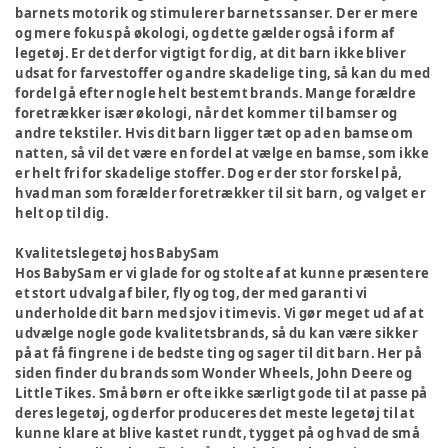
barnets motorik og stimulerer barnets sanser. Der er mere
og mere fokus på økologi, og dette gælder også i form af
legetøj. Er det derfor vigtigt for dig, at dit barn ikke bliver
udsat for farvestoffer og andre skadelige ting, så kan du med
fordel gå efter nogle helt bestemt brands. Mange forældre
foretrækker især økologi, når det kommer til bamser og
andre tekstiler. Hvis dit barn ligger tæt op ad en bamse om
natten, så vil det være en fordel at vælge en bamse, som ikke
er helt fri for skadelige stoffer. Dog er der stor forskel på,
hvad man som forælder foretrækker til sit barn, og valget er
helt op til dig.
Kvalitetslegetøj hos BabySam
Hos BabySam er vi glade for og stolte af at kunne præsentere
et stort udvalg af biler, fly og tog, der med garanti vi
underholde dit barn med sjov i timevis. Vi gør meget ud af at
udvælge nogle gode kvalitetsbrands, så du kan være sikker
på at få fingrene i de bedste ting og sager til dit barn. Her på
siden finder du brands som Wonder Wheels, John Deere og
Little Tikes. Små børn er ofte ikke særligt gode til at passe på
deres legetøj, og derfor produceres det meste legetøj til at
kunne klare at blive kastet rundt, tygget på og hvad de små