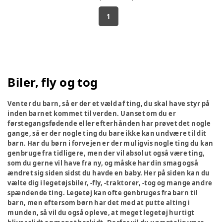
1
Biler, fly og tog
Venter du barn, så er der et væld af ting, du skal have styr på
inden barnet kommet til verden. Uanset om du er
førstegangsfødende eller efterhånden har prøvet det nogle
gange, så er der nogle ting du bare ikke kan undvære til dit
barn. Har du børn i forvejen er der muligvis nogle ting du kan
genbruge fra tidligere, men der vil absolut også være ting,
som du gerne vil have fra ny, og måske har din smag også
ændret sig siden sidst du havde en baby. Her på siden kan du
vælte dig i legetøjsbiler, -fly, -traktorer, -tog og mange andre
spændende ting. Legetøj kan ofte genbruges fra barn til
barn, men eftersom børn har det med at putte alting i
munden, så vil du også opleve, at meget legetøj hurtigt