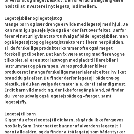
bliver slidt og meget beskidt. Derfor vil du unægtelig være
nødt til at investere i nyt legetøj ind imellem.
Legetøjsbiler og legetøjstog
Mange børn og især drenge er vilde med legetøj med hjul. De
kan nemlig sige seje lyde og så er der fart over feltet. Derfor
fører vi naturligvis et stort udvalg af både legetøjsbiler, men
også legetøjstog og legetøjstraktorer til børn her på siden.
Til de forskellige produkter kommer ofte også meget
forskelligt tilbehør. Det kan fx være et tog med flere vogne
tilkoblet, eller en stor lastvogn med plads til flere biler i
lastrummet og på rampen. Vores produkter bliver
produceret i mange forskellige materialer alt efter, hvilket
brand du går efter. Du finder derfor legetøj i både træ og
plastik, så du kan vælge det materiale, der tiltaler dig mest.
Er dit barn vild med ting, der ikke foregår på land, så finder
du i vores udvalg også legetøjsbåde og –færger, samt
legetøjsfly.
Legetøj til børn
Kigger du efter legetøj til dit barn, så går du ikke forgæves
hos BabySam. Internettet bugner af alverdens legetøj til
børn i alle aldre, og du finder altså legetøj som både styrker