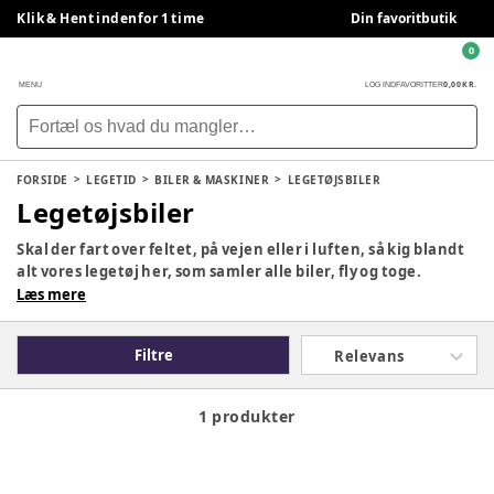
Klik & Hent indenfor 1 time
Din favoritbutik
0
0,00 KR.
MENU
LOG IND
FAVORITTER
FORSIDE
LEGETID
BILER & MASKINER
LEGETØJSBILER
Legetøjsbiler
Skal der fart over feltet, på vejen eller i luften, så kig blandt
alt vores legetøj her, som samler alle biler, fly og toge.
Læs mere
Filtre
Relevans
1 produkter