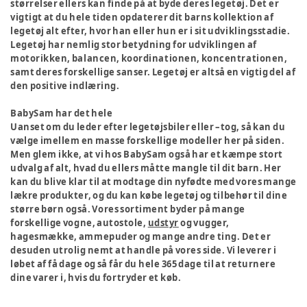
størrelser ellers kan finde på at byde deres legetøj. Det er
vigtigt at du hele tiden opdaterer dit barns kollektion af
legetøj alt efter, hvor han eller hun er i sit udviklingsstadie.
Legetøj har nemlig stor betydning for udviklingen af
motorikken, balancen, koordinationen, koncentrationen,
samt deres forskellige sanser. Legetøj er altså en vigtig del af
den positive indlæring.
BabySam har det hele
Uanset om du leder efter legetøjsbiler eller –tog, så kan du
vælge imellem en masse forskellige modeller her på siden.
Men glem ikke, at vi hos BabySam også har et kæmpe stort
udvalg af alt, hvad du ellers måtte mangle til dit barn. Her
kan du blive klar til at modtage din nyfødte med vores mange
lækre produkter, og du kan købe legetøj og tilbehør til dine
større børn også. Vores sortiment byder på mange
forskellige vogne, autostole,
udstyr
og vugger,
hagesmække, ammepuder og mange andre ting. Det er
desuden utrolig nemt at handle på vores side. Vi leverer i
løbet af få dage og så får du hele 365 dage til at returnere
dine varer i, hvis du fortryder et køb.