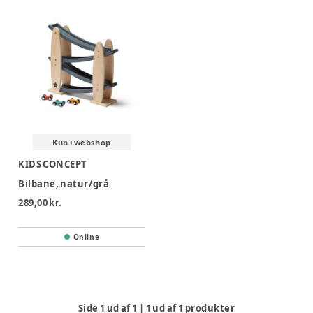
Kun i webshop
KIDS CONCEPT
Bilbane, natur/grå
289,00 kr.
Online
Side
1
ud af
1
|
1
ud af
1
produkter