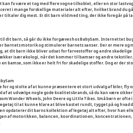
et kan fx være et tog med flere vogne tilkoblet, eller en stor lastv
eret i mange forskellige materialer alt efter, hvilket brand du går
r tiltaler dig mest. Er dit barn vild med ting, der ikke foregår på l
 til dit barn, så går du ikke forgæves hos BabySam. Internettet bugne
r barnets motorik og stimulerer barnets sanser. Der er mere og me
dig, at dit barn ikke bliver udsat for farvestoffer og andre skadeli
kker især økologi, når det kommer til bamser og andre tekstiler. H
 en bamse, som ikke er helt fri for skadelige stoffer. Dog er der st
.
BabySam
 for og stolte af at kunne præsentere et stort udvalg af biler, fly 
d af at udvælge nogle gode kvalitetsbrands, så du kan være sikker på
som Wonder Wheels, John Deere og Little Tikes. Små børn er ofte ik
getøj til at kunne klare at blive kastet rundt, tygget på og hvad d
den opdaterer dit barns kollektion af legetøj alt efter, hvor han ell
gen af motorikken, balancen, koordinationen, koncentrationen, sam
.