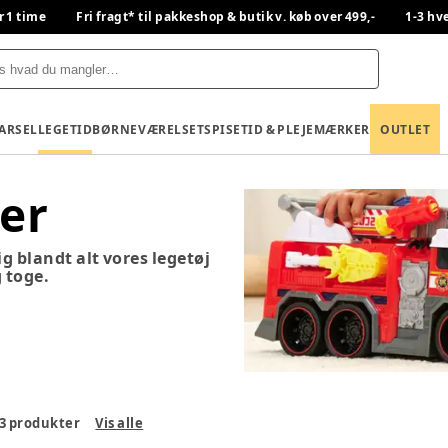
r 1 time
Fri fragt* til pakkeshop & butik v. køb over 499,-
1-3 hv
BARSEL
LEGETID
BØRNEVÆRELSET
SPISETID & PLEJE
MÆRKER
OUTLET
ler
kig blandt alt vores legetøj
g toge.
3
produkter
Vis alle