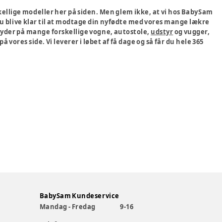
kellige modeller her på siden. Men glem ikke, at vi hos BabySam
 du blive klar til at modtage din nyfødte med vores mange lækre
 byder på mange forskellige vogne, autostole,
udstyr
og vugger,
es side. Vi leverer i løbet af få dage og så får du hele 365
BabySam Kundeservice
Mandag - Fredag
9-16