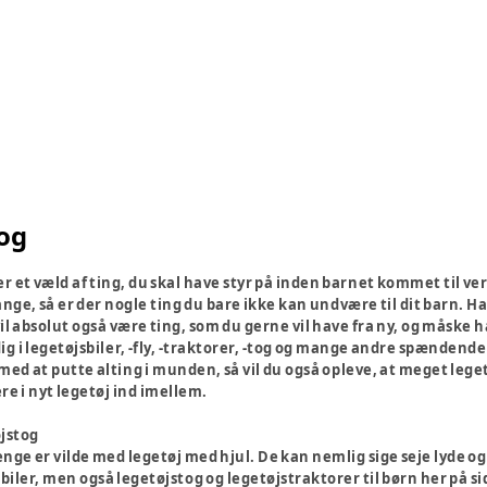
tog
der et væld af ting, du skal have styr på inden barnet kommet til
nge, så er der nogle ting du bare ikke kan undvære til dit barn. H
vil absolut også være ting, som du gerne vil have fra ny, og måske 
ig i legetøjsbiler, -fly, -traktorer, -tog og mange andre spændend
ed at putte alting i munden, så vil du også opleve, at meget leget
ere i nyt legetøj ind imellem.
øjstog
ge er vilde med legetøj med hjul. De kan nemlig sige seje lyde og så
biler, men også legetøjstog og legetøjstraktorer til børn her på 