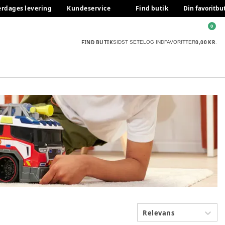
erdages levering
Kundeservice
Find butik
Din favoritbu
0
FIND BUTIK
0,00 KR.
SIDST SETE
LOG IND
FAVORITTER
Relevans