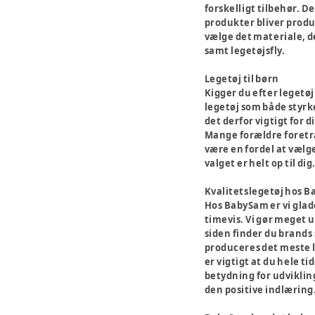
forskelligt tilbehør. D
produkter bliver produc
vælge det materiale, de
samt legetøjsfly.
Legetøj til børn
Kigger du efter legetøj
legetøj som både styrke
det derfor vigtigt for 
Mange forældre foretræ
være en fordel at vælge
valget er helt op til dig
Kvalitetslegetøj hos 
Hos BabySam er vi glade
timevis. Vi gør meget u
siden finder du brands 
produceres det meste le
er vigtigt at du hele ti
betydning for udviklin
den positive indlæring