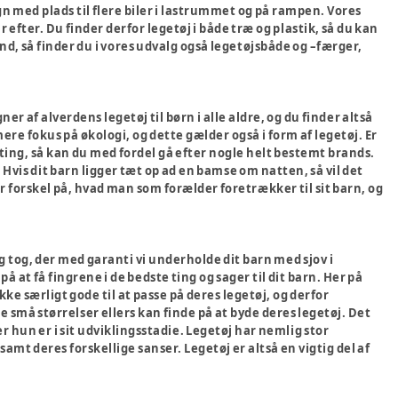
ogn med plads til flere biler i lastrummet og på rampen. Vores
 efter. Du finder derfor legetøj i både træ og plastik, så du kan
and, så finder du i vores udvalg også legetøjsbåde og –færger,
r af alverdens legetøj til børn i alle aldre, og du finder altså
re fokus på økologi, og dette gælder også i form af legetøj. Er
ge ting, så kan du med fordel gå efter nogle helt bestemt brands.
vis dit barn ligger tæt op ad en bamse om natten, så vil det
or forskel på, hvad man som forælder foretrækker til sit barn, og
og tog, der med garanti vi underholde dit barn med sjov i
 at få fingrene i de bedste ting og sager til dit barn. Her på
ke særligt gode til at passe på deres legetøj, og derfor
e små størrelser ellers kan finde på at byde deres legetøj. Det
er hun er i sit udviklingsstadie. Legetøj har nemlig stor
t deres forskellige sanser. Legetøj er altså en vigtig del af