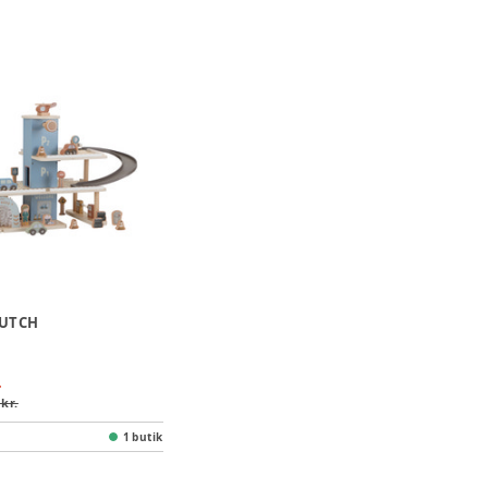
DUTCH
.
 kr.
1 butik