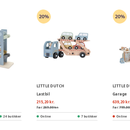
LITTLE DUTCH
LITTLE 
Lastbil
Garage
215,20 kr.
639,20 kr
Før:
269,00 kr.
Før:
799,00
24 butikker
Online
7 butikker
Online