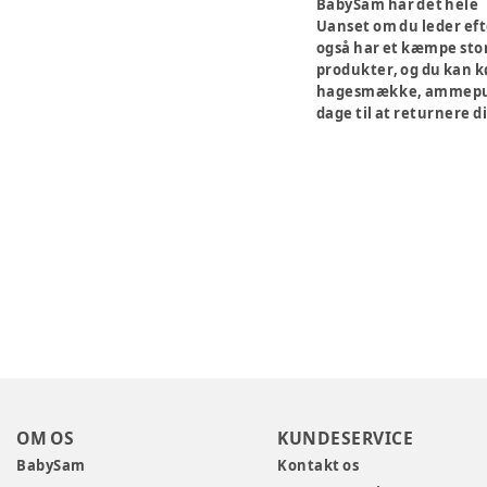
BabySam har det hele
Uanset om du leder eft
også har et kæmpe stort
produkter, og du kan k
hagesmække, ammepuder 
dage til at returnere di
OM OS
KUNDESERVICE
BabySam
Kontakt os