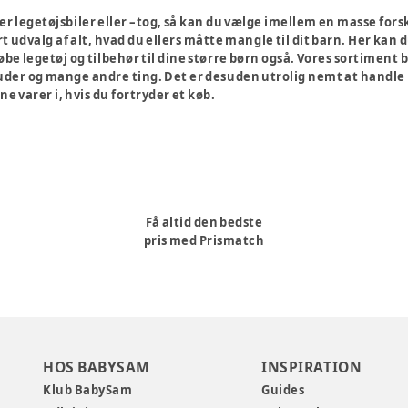
er legetøjsbiler eller –tog, så kan du vælge imellem en masse fors
 udvalg af alt, hvad du ellers måtte mangle til dit barn. Her kan
øbe legetøj og tilbehør til dine større børn også. Vores sortiment
og mange andre ting. Det er desuden utrolig nemt at handle på vor
ne varer i, hvis du fortryder et køb.
Få altid den bedste
pris med Prismatch
HOS BABYSAM
INSPIRATION
Klub BabySam
Guides