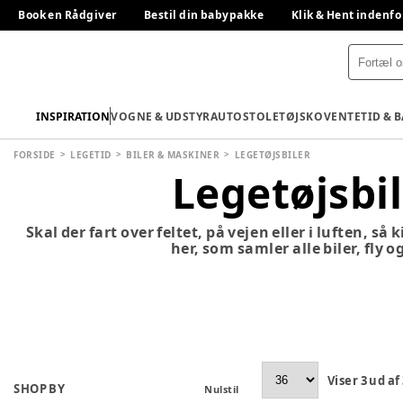
Book en Rådgiver
Bestil din babypakke
Klik & Hent indenfo
INSPIRATION
VOGNE & UDSTYR
AUTOSTOLE
TØJ
SKO
VENTETID & 
FORSIDE
LEGETID
BILER & MASKINER
LEGETØJSBILER
Legetøjsbi
Skal der fart over feltet, på vejen eller i luften, så 
her, som samler alle biler, fly o
Viser
3
ud af
SHOP BY
Nulstil