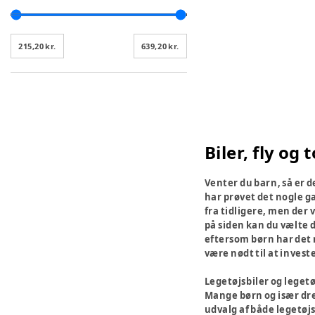
215,20 kr.
639,20 kr.
Biler, fly og 
Venter du barn, så er 
har prøvet det nogle ga
fra tidligere, men der 
på siden kan du vælte d
eftersom børn har det m
være nødt til at invest
Legetøjsbiler og leget
Mange børn og især dren
udvalg af både legetøjs