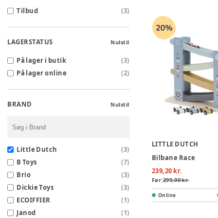
Tilbud
(
3
)
LAGERSTATUS
Nulstil
På lager i butik
(
3
)
På lager online
(
2
)
BRAND
Nulstil
LITTLE DUTCH
Little Dutch
(
3
)
Bilbane Race
B Toys
(
7
)
239,20 kr.
Brio
(
3
)
Før:
299,00 kr.
Dickie Toys
(
3
)
Online
ECOIFFIER
(
1
)
Janod
(
1
)