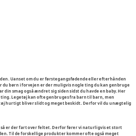
 verden. Uanset om du er førstegangsfødende eller efterhånden
ar du børn i forvejen er der muligvis nogle ting du kan genbruge
har din smag også ændret sig siden sidst du havde en baby. Her
e ting. Legetøj kan ofte genbruges fra barn til barn, men
øj hurtigt bliver slidt og meget beskidt. Derfor vil du unægtelig
 er der fart over feltet. Derfor fører vi naturligvis et stort
siden. Til de forskellige produkter kommer ofte også meget