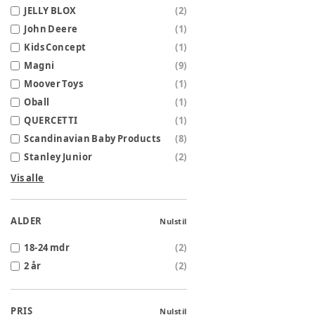
JELLY BLOX
(
2
)
John Deere
(
1
)
Kids Concept
(
1
)
Magni
(
9
)
Moover Toys
(
1
)
Oball
(
1
)
QUERCETTI
(
1
)
Scandinavian Baby Products
(
8
)
Stanley Junior
(
2
)
Vis alle
ALDER
Nulstil
18-24 mdr
(
2
)
2 år
(
2
)
PRIS
Nulstil