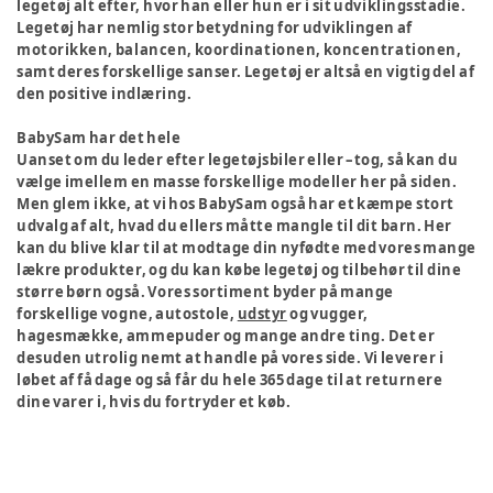
legetøj alt efter, hvor han eller hun er i sit udviklingsstadie.
Legetøj har nemlig stor betydning for udviklingen af
motorikken, balancen, koordinationen, koncentrationen,
samt deres forskellige sanser. Legetøj er altså en vigtig del af
den positive indlæring.
BabySam har det hele
Uanset om du leder efter legetøjsbiler eller –tog, så kan du
vælge imellem en masse forskellige modeller her på siden.
Men glem ikke, at vi hos BabySam også har et kæmpe stort
udvalg af alt, hvad du ellers måtte mangle til dit barn. Her
kan du blive klar til at modtage din nyfødte med vores mange
lækre produkter, og du kan købe legetøj og tilbehør til dine
større børn også. Vores sortiment byder på mange
forskellige vogne, autostole,
udstyr
og vugger,
hagesmække, ammepuder og mange andre ting. Det er
desuden utrolig nemt at handle på vores side. Vi leverer i
løbet af få dage og så får du hele 365 dage til at returnere
dine varer i, hvis du fortryder et køb.