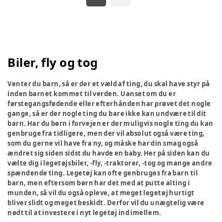
Biler, fly og tog
Venter du barn, så er der et væld af ting, du skal have styr på
inden barnet kommet til verden. Uanset om du er
førstegangsfødende eller efterhånden har prøvet det nogle
gange, så er der nogle ting du bare ikke kan undvære til dit
barn. Har du børn i forvejen er der muligvis nogle ting du kan
genbruge fra tidligere, men der vil absolut også være ting,
som du gerne vil have fra ny, og måske har din smag også
ændret sig siden sidst du havde en baby. Her på siden kan du
vælte dig i legetøjsbiler, -fly, -traktorer, -tog og mange andre
spændende ting. Legetøj kan ofte genbruges fra barn til
barn, men eftersom børn har det med at putte alting i
munden, så vil du også opleve, at meget legetøj hurtigt
bliver slidt og meget beskidt. Derfor vil du unægtelig være
nødt til at investere i nyt legetøj ind imellem.