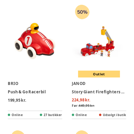
Outlet
BRIO
JANOD
Push & Go Racerbil
Story Giant Firefighters Truck
224,98 kr.
199,95 kr.
Før:
449,95 kr.
Online
27 butikker
Online
Udsolgt i butik