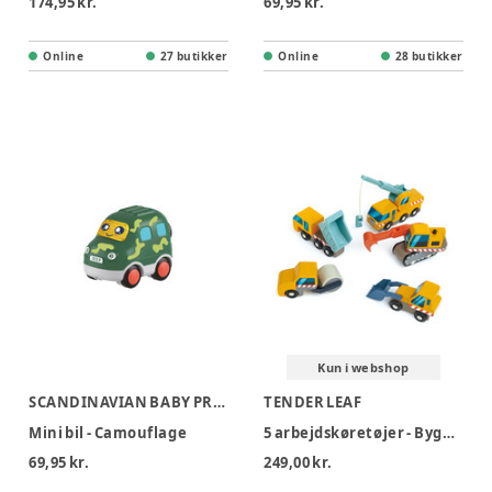
174,95 kr.
69,95 kr.
Online
27 butikker
Online
28 butikker
Kun i webshop
SCANDINAVIAN BABY PRODUCTS
TENDER LEAF
Mini bil - Camouflage
5 arbejdskøretøjer - Byggeplads
69,95 kr.
249,00 kr.