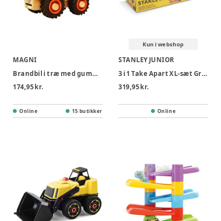
Kun i webshop
MAGNI
STANLEY JUNIOR
Brandbil i træ med gummihjul
3 i 1 Take Apart XL-sæt Gravemaskine
174,95 kr.
319,95 kr.
Online
15 butikker
Online