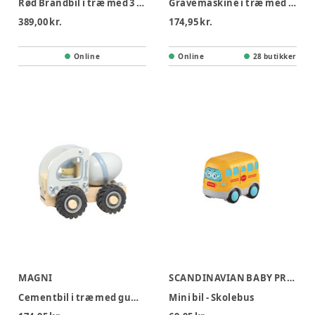
Rød Brandbil i træ med 3 brandmænd
Gravemaskine i træ med gummihjul
389,00 kr.
174,95 kr.
Online
Online
28 butikker
MAGNI
SCANDINAVIAN BABY PRODUCTS
Cementbil i træ med gummihjul
Mini bil - Skolebus