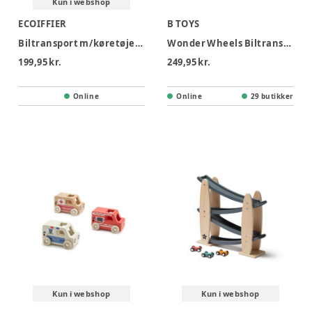
Kun i webshop
ECOIFFIER
B TOYS
Biltransport m/køretøjer 7stk
Wonder Wheels Biltransport
199,95 kr.
249,95 kr.
Online
Online
29 butikker
Kun i webshop
Kun i webshop