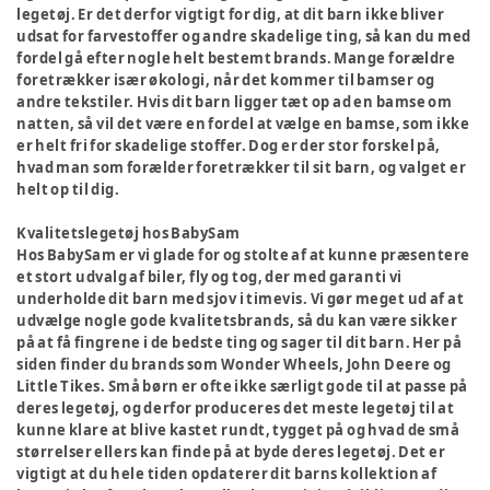
legetøj. Er det derfor vigtigt for dig, at dit barn ikke bliver
udsat for farvestoffer og andre skadelige ting, så kan du med
fordel gå efter nogle helt bestemt brands. Mange forældre
foretrækker især økologi, når det kommer til bamser og
andre tekstiler. Hvis dit barn ligger tæt op ad en bamse om
natten, så vil det være en fordel at vælge en bamse, som ikke
er helt fri for skadelige stoffer. Dog er der stor forskel på,
hvad man som forælder foretrækker til sit barn, og valget er
helt op til dig.
Kvalitetslegetøj hos BabySam
Hos BabySam er vi glade for og stolte af at kunne præsentere
et stort udvalg af biler, fly og tog, der med garanti vi
underholde dit barn med sjov i timevis. Vi gør meget ud af at
udvælge nogle gode kvalitetsbrands, så du kan være sikker
på at få fingrene i de bedste ting og sager til dit barn. Her på
siden finder du brands som Wonder Wheels, John Deere og
Little Tikes. Små børn er ofte ikke særligt gode til at passe på
deres legetøj, og derfor produceres det meste legetøj til at
kunne klare at blive kastet rundt, tygget på og hvad de små
størrelser ellers kan finde på at byde deres legetøj. Det er
vigtigt at du hele tiden opdaterer dit barns kollektion af