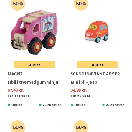
Outlet
Outlet
MAGNI
SCANDINAVIAN BABY PRODUCTS
Isbil i træ med gummihjul
Mini bil - Jeep
87,48 kr.
34,98 kr.
Før:
174,95 kr.
Før:
69,95 kr.
Online
26 butikker
Online
22 butikker