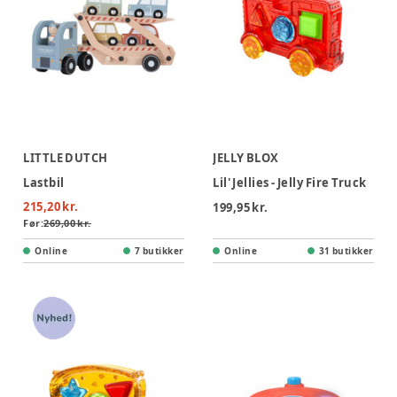
LITTLE DUTCH
JELLY BLOX
Lastbil
Lil' Jellies - Jelly Fire Truck
215,20 kr.
199,95 kr.
Før:
269,00 kr.
Online
7 butikker
Online
31 butikker