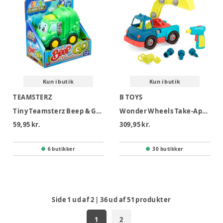
Kun i butik
Kun i butik
TEAMSTERZ
B TOYS
Tiny Teamsterz Beep & Go Single
Wonder Wheels Take-Apart bil
59,95 kr.
309,95 kr.
6 butikker
30 butikker
Side
1
ud af
2
|
36
ud af
51
produkter
1
2