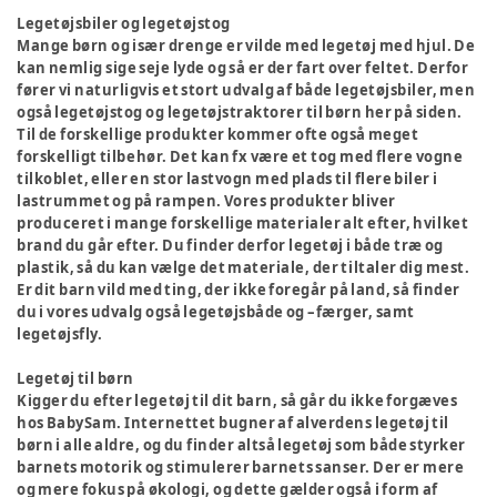
Legetøjsbiler og legetøjstog
Mange børn og især drenge er vilde med legetøj med hjul. De
kan nemlig sige seje lyde og så er der fart over feltet. Derfor
fører vi naturligvis et stort udvalg af både legetøjsbiler, men
også legetøjstog og legetøjstraktorer til børn her på siden.
Til de forskellige produkter kommer ofte også meget
forskelligt tilbehør. Det kan fx være et tog med flere vogne
tilkoblet, eller en stor lastvogn med plads til flere biler i
lastrummet og på rampen. Vores produkter bliver
produceret i mange forskellige materialer alt efter, hvilket
brand du går efter. Du finder derfor legetøj i både træ og
plastik, så du kan vælge det materiale, der tiltaler dig mest.
Er dit barn vild med ting, der ikke foregår på land, så finder
du i vores udvalg også legetøjsbåde og –færger, samt
legetøjsfly.
Legetøj til børn
Kigger du efter legetøj til dit barn, så går du ikke forgæves
hos BabySam. Internettet bugner af alverdens legetøj til
børn i alle aldre, og du finder altså legetøj som både styrker
barnets motorik og stimulerer barnets sanser. Der er mere
og mere fokus på økologi, og dette gælder også i form af