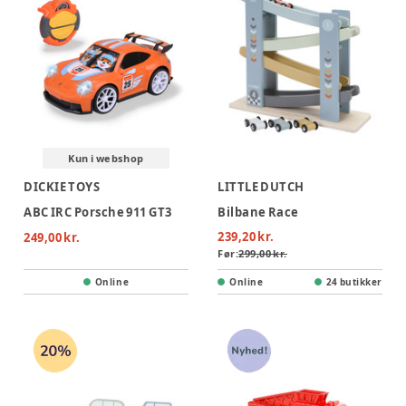
Kun i webshop
DICKIE TOYS
LITTLE DUTCH
ABC IRC Porsche 911 GT3
Bilbane Race
239,20 kr.
249,00 kr.
Før:
299,00 kr.
Online
Online
24 butikker