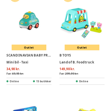
Outlet
Outlet
SCANDINAVIAN BABY PRODUCTS
B TOYS
Mini bil - Taxi
Land of B. Foodtruck
34,98 kr.
149,98 kr.
Før:
69,95 kr.
Før:
299,95 kr.
Online
15 butikker
Online