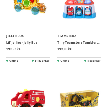
JELLY BLOX
TEAMSTERZ
Lil' Jellies - Jelly Bus
Tiny Teamsterz Tumblers Rescue HQ With 3 Cars
199,95 kr.
199,00 kr.
Online
31 butikker
Online
8 butikker