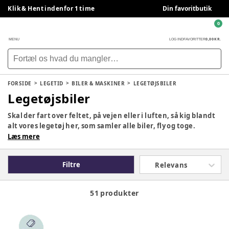
Klik & Hent indenfor 1 time
Din favoritbutik
0
0,00 KR.
MENU
LOG IND
FAVORITTER
FORSIDE
LEGETID
BILER & MASKINER
LEGETØJSBILER
Legetøjsbiler
Skal der fart over feltet, på vejen eller i luften, så kig blandt
alt vores legetøj her, som samler alle biler, fly og toge.
Læs mere
Filtre
Relevans
51 produkter