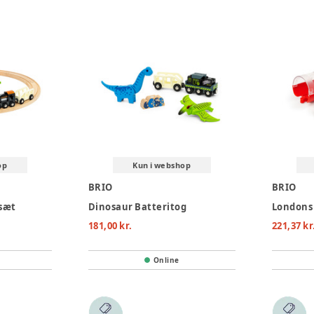
op
Kun i webshop
BRIO
BRIO
gsæt
Dinosaur Batteritog
181,00 kr.
221,37 kr
Online