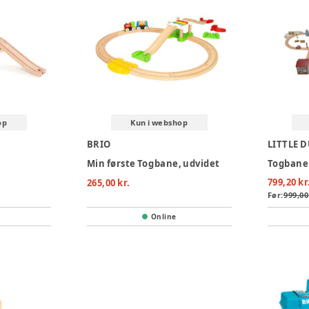
op
Kun i webshop
BRIO
LITTLE 
Min første Togbane, udvidet
Togbane
799,20 kr
265,00 kr.
Før:
999,00
Online