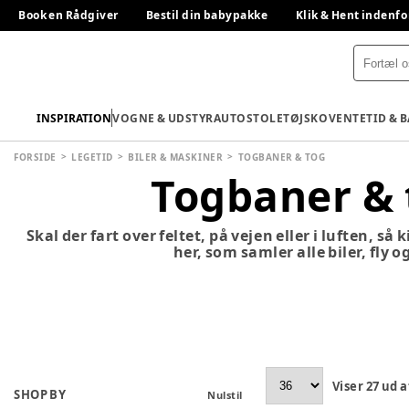
Book en Rådgiver
Bestil din babypakke
Klik & Hent indenfo
INSPIRATION
VOGNE & UDSTYR
AUTOSTOLE
TØJ
SKO
VENTETID & 
FORSIDE
LEGETID
BILER & MASKINER
TOGBANER & TOG
Togbaner & 
Skal der fart over feltet, på vejen eller i luften, så 
her, som samler alle biler, fly o
Viser
27
ud a
SHOP BY
Nulstil