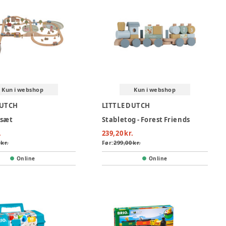
Kun i webshop
Kun i webshop
DUTCH
LITTLE DUTCH
sæt
Stabletog - Forest Friends
.
239,20 kr.
 kr.
Før:
299,00 kr.
Online
Online