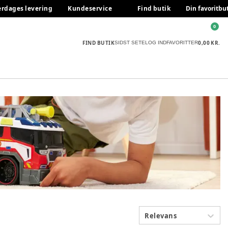
erdages levering
Kundeservice
Find butik
Din favoritbu
0
FIND BUTIK
0,00 KR.
SIDST SETE
LOG IND
FAVORITTER
Relevans