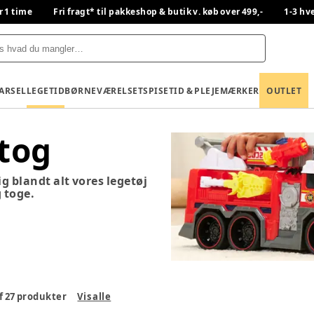
r 1 time
Fri fragt* til pakkeshop & butik v. køb over 499,-
1-3 hv
BARSEL
LEGETID
BØRNEVÆRELSET
SPISETID & PLEJE
MÆRKER
OUTLET
tog
kig blandt alt vores legetøj
g toge.
f
27
produkter
Vis alle