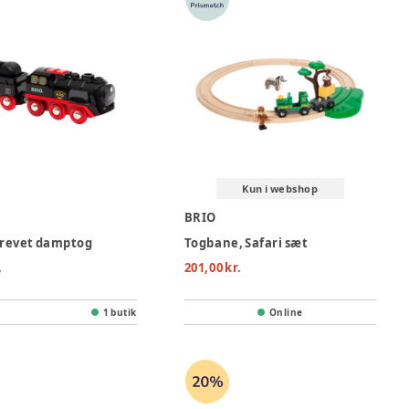
Kun i webshop
BRIO
drevet damptog
Togbane, Safari sæt
.
201,00 kr.
1 butik
Online