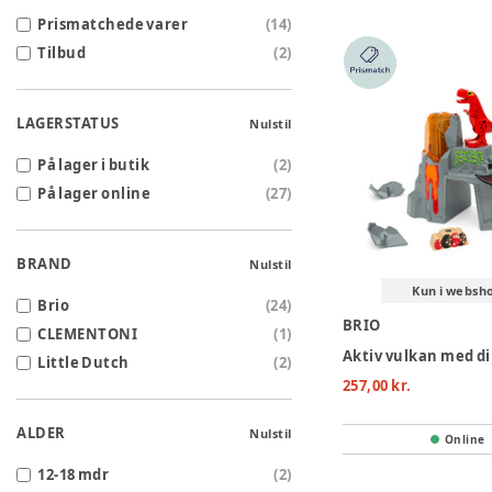
Prismatchede varer
(
14
)
Tilbud
(
2
)
LAGERSTATUS
Nulstil
På lager i butik
(
2
)
På lager online
(
27
)
BRAND
Nulstil
Kun i websh
Brio
(
24
)
BRIO
CLEMENTONI
(
1
)
Aktiv vulkan med d
Little Dutch
(
2
)
257,00 kr.
ALDER
Nulstil
Online
12-18 mdr
(
2
)