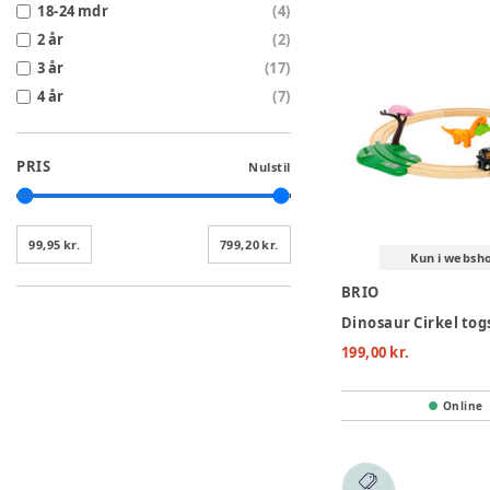
18-24 mdr
(
4
)
2 år
(
2
)
3 år
(
17
)
4 år
(
7
)
PRIS
Nulstil
99,95 kr.
799,20 kr.
Kun i websh
BRIO
Dinosaur Cirkel to
199,00 kr.
Online