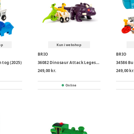
op
Kun i webshop
BRIO
BRIO
n tog (2025)
36082 Dinosaur Attack Legesæt
34586 Bu
249,00 kr.
249,00 kr
Online