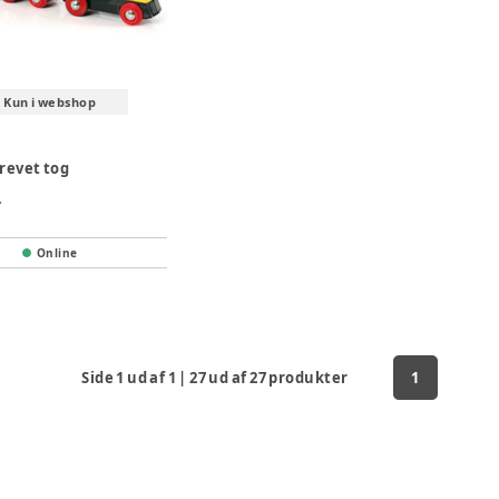
Kun i webshop
revet tog
.
Online
Side
1
ud af
1
|
27
ud af
27
produkter
1