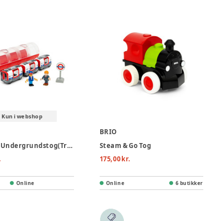
Kun i webshop
BRIO
Londons Undergrundstog(Trains of the World)
Steam & Go Tog
.
175,00 kr.
Online
Online
6 butikker