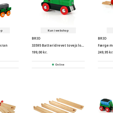
op
Kun i webshop
BRIO
BRIO
 kran
33595 Batteridrevet tovejs lokomotiv, grønt/sort
Færge me
199,00 kr.
249,95 kr
Online