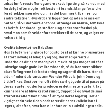
udsat for farvestoffer og andre skadelige ting, så kan du med
fordel gå efter nogle helt bestemt brands. Mange forældre
foretrækker især økologi, når det kommer til bamser og
andre tekstiler. Hvis dit barn ligger tæt op ad en bamse om
natten, så vil det være en fordel at vælge en bamse, som ikke
er helt fri for skadelige stoffer. Dog er der stor forskel på,
hvad man som forælder foretrækker til sit barn, og valget er
helt op til dig.
Kvalitetslegetøj hos BabySam
Hos BabySam er vi glade for og stolte af at kunne præsentere
et stort udvalg af biler, fly og tog, der med garanti vi
underholde dit barn med sjov i timevis. Vi gør meget ud af at
udvælge nogle gode kvalitetsbrands, så du kan være sikker
på at få fingrene i de bedste ting og sager til dit barn. Her på
siden finder du brands som Wonder Wheels, John Deere og
Little Tikes. Små børn er ofte ikke særligt gode til at passe på
deres legetøj, og derfor produceres det meste legetøj til at
kunne klare at blive kastet rundt, tygget på og hvad de små
størrelser ellers kan finde på at byde deres legetøj. Det er
vigtigt at du hele tiden opdaterer dit barns kollektion af
legetøj alt efter, hvor han eller hun er i sit udviklingsstadie.