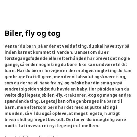
Biler, fly og tog
Venter du barn, så er der et væld af ting, du skal have styr på
inden barnet kommet til verden. Uanset om du er
førstegangsfødende eller efterhånden har prøvet det nogle
gange, så er der nogle ting du bare ikke kan undvære til dit
barn. Har du børn i forvejen er der muligvis nogle ting du kan
genbruge fra tidligere, men der vil absolut også være ting,
som du gerne vil have fra ny, og måske har din smag også
ændret sig siden sidst du havde en baby. Her på siden kan du
vælte dig i legetøjsbiler, -fly, -traktorer, -tog og mange andre
spændende ting. Legetøj kan ofte genbruges fra barn til
barn, men eftersom børn har det med at putte alting i
munden, så vil du også opleve, at meget legetøj hurtigt
bliver slidt og meget beskidt. Derfor vil du unægtelig være
nødt til at investere i nyt legetøj ind imellem.