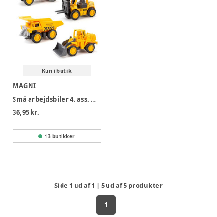
Kun i butik
MAGNI
Små arbejdsbiler 4. ass. med pull back
36,95 kr.
13 butikker
Side
1
ud af
1
|
5
ud af
5
produkter
1