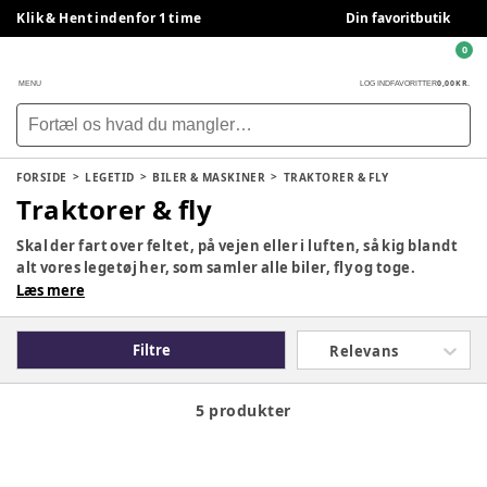
Klik & Hent indenfor 1 time
Din favoritbutik
0
0,00 KR.
MENU
LOG IND
FAVORITTER
FORSIDE
LEGETID
BILER & MASKINER
TRAKTORER & FLY
Traktorer & fly
Skal der fart over feltet, på vejen eller i luften, så kig blandt
alt vores legetøj her, som samler alle biler, fly og toge.
Læs mere
Filtre
Relevans
5 produkter