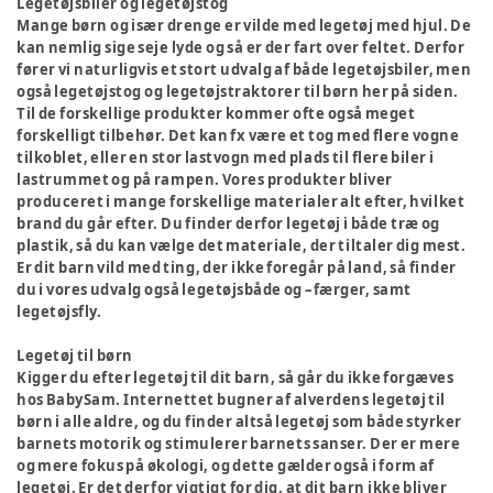
Legetøjsbiler og legetøjstog
Mange børn og især drenge er vilde med legetøj med hjul. De
kan nemlig sige seje lyde og så er der fart over feltet. Derfor
fører vi naturligvis et stort udvalg af både legetøjsbiler, men
også legetøjstog og legetøjstraktorer til børn her på siden.
Til de forskellige produkter kommer ofte også meget
forskelligt tilbehør. Det kan fx være et tog med flere vogne
tilkoblet, eller en stor lastvogn med plads til flere biler i
lastrummet og på rampen. Vores produkter bliver
produceret i mange forskellige materialer alt efter, hvilket
brand du går efter. Du finder derfor legetøj i både træ og
plastik, så du kan vælge det materiale, der tiltaler dig mest.
Er dit barn vild med ting, der ikke foregår på land, så finder
du i vores udvalg også legetøjsbåde og –færger, samt
legetøjsfly.
Legetøj til børn
Kigger du efter legetøj til dit barn, så går du ikke forgæves
hos BabySam. Internettet bugner af alverdens legetøj til
børn i alle aldre, og du finder altså legetøj som både styrker
barnets motorik og stimulerer barnets sanser. Der er mere
og mere fokus på økologi, og dette gælder også i form af
legetøj. Er det derfor vigtigt for dig, at dit barn ikke bliver