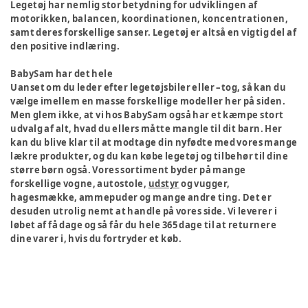
Legetøj har nemlig stor betydning for udviklingen af
motorikken, balancen, koordinationen, koncentrationen,
samt deres forskellige sanser. Legetøj er altså en vigtig del af
den positive indlæring.
BabySam har det hele
Uanset om du leder efter legetøjsbiler eller –tog, så kan du
vælge imellem en masse forskellige modeller her på siden.
Men glem ikke, at vi hos BabySam også har et kæmpe stort
udvalg af alt, hvad du ellers måtte mangle til dit barn. Her
kan du blive klar til at modtage din nyfødte med vores mange
lækre produkter, og du kan købe legetøj og tilbehør til dine
større børn også. Vores sortiment byder på mange
forskellige vogne, autostole,
udstyr
og vugger,
hagesmække, ammepuder og mange andre ting. Det er
desuden utrolig nemt at handle på vores side. Vi leverer i
løbet af få dage og så får du hele 365 dage til at returnere
dine varer i, hvis du fortryder et køb.