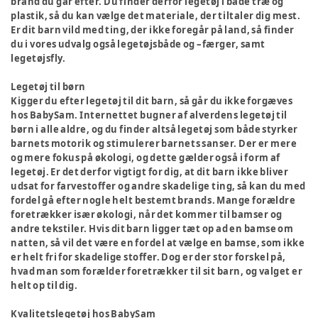
brand du går efter. Du finder derfor legetøj i både træ og
plastik, så du kan vælge det materiale, der tiltaler dig mest.
Er dit barn vild med ting, der ikke foregår på land, så finder
du i vores udvalg også legetøjsbåde og –færger, samt
legetøjsfly.
Legetøj til børn
Kigger du efter legetøj til dit barn, så går du ikke forgæves
hos BabySam. Internettet bugner af alverdens legetøj til
børn i alle aldre, og du finder altså legetøj som både styrker
barnets motorik og stimulerer barnets sanser. Der er mere
og mere fokus på økologi, og dette gælder også i form af
legetøj. Er det derfor vigtigt for dig, at dit barn ikke bliver
udsat for farvestoffer og andre skadelige ting, så kan du med
fordel gå efter nogle helt bestemt brands. Mange forældre
foretrækker især økologi, når det kommer til bamser og
andre tekstiler. Hvis dit barn ligger tæt op ad en bamse om
natten, så vil det være en fordel at vælge en bamse, som ikke
er helt fri for skadelige stoffer. Dog er der stor forskel på,
hvad man som forælder foretrækker til sit barn, og valget er
helt op til dig.
Kvalitetslegetøj hos BabySam