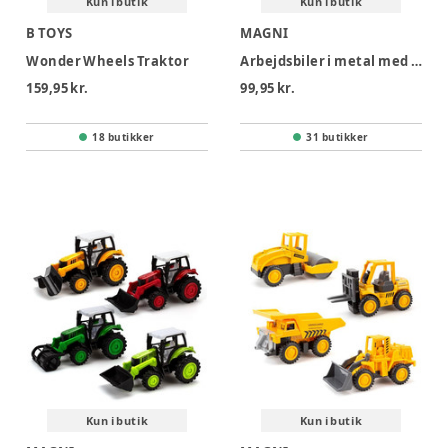
Kun i butik
Kun i butik
B TOYS
MAGNI
Wonder Wheels Traktor
Arbejdsbiler i metal med inerti 3 ass
159,95 kr.
99,95 kr.
18 butikker
31 butikker
Kun i butik
Kun i butik