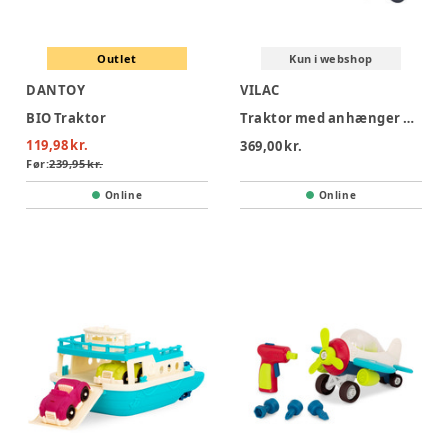
Outlet
Kun i webshop
DANTOY
VILAC
BIO Traktor
Traktor med anhænger og stabledyr
119,98 kr.
369,00 kr.
Før:
239,95 kr.
Online
Online