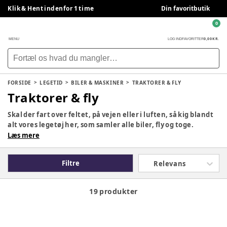
Klik & Hent indenfor 1 time
Din favoritbutik
0
0,00 KR.
MENU
LOG IND
FAVORITTER
FORSIDE
LEGETID
BILER & MASKINER
TRAKTORER & FLY
Traktorer & fly
Skal der fart over feltet, på vejen eller i luften, så kig blandt
alt vores legetøj her, som samler alle biler, fly og toge.
Læs mere
Filtre
Relevans
19 produkter