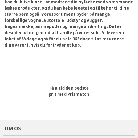
kan du blive klar til at modtage din nyfødte med vores mange
lækre produkter, og du kan købe legetøj og tilbehør til dine
større børn også. Vores sortiment byder på mange
forskellige vogne, autostole,
udstyr
og vugger,
hagesmække, ammepuder og mange andre ting. Det er
desuden utrolig nemt at handle på vores side. Vi leverer i
løbet af få dage og så får du hele 365 dage til at returnere
dine varer i, hvis du fortryder et køb.
Få altid den bedste
pris med Prismatch
OM OS