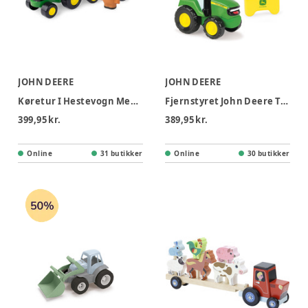
JOHN DEERE
JOHN DEERE
Køretur I Hestevogn Med Dyrelyde
Fjernstyret John Deere Traktor
399,95 kr.
389,95 kr.
Online
31 butikker
Online
30 butikker