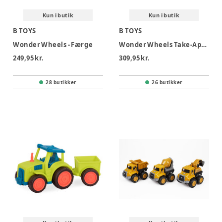
Kun i butik
Kun i butik
B TOYS
B TOYS
Wonder Wheels - Færge
Wonder Wheels Take-Apart Fly
249,95 kr.
309,95 kr.
28 butikker
26 butikker