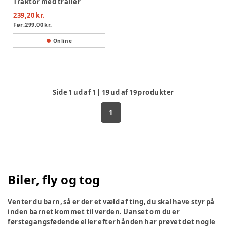
Traktor med trailer
239,20 kr.
Før:
299,00 kr.
Online
Side
1
ud af
1
|
19
ud af
19
produkter
1
Biler, fly og tog
Venter du barn, så er der et væld af ting, du skal have styr på
inden barnet kommet til verden. Uanset om du er
førstegangsfødende eller efterhånden har prøvet det nogle