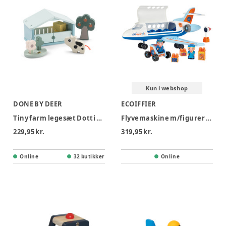
Kun i webshop
DONE BY DEER
ECOIFFIER
Tiny farm legesæt Dotti Farvemix
Flyvemaskine m/figurer og tilbehør
229,95 kr.
319,95 kr.
Online
32 butikker
Online