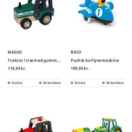
MAGNI
BRIO
Traktor i træ med gummihjul
Push & Go Flyvemaskine
174,95 kr.
199,95 kr.
Online
26 butikker
Online
28 butikker