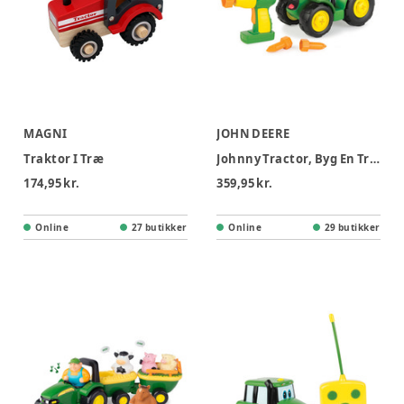
MAGNI
JOHN DEERE
Traktor I Træ
Johnny Tractor, Byg En Traktor
174,95 kr.
359,95 kr.
Online
27 butikker
Online
29 butikker