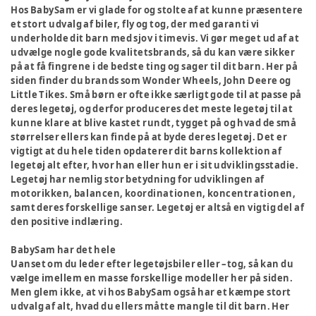
Hos BabySam er vi glade for og stolte af at kunne præsentere
et stort udvalg af biler, fly og tog, der med garanti vi
underholde dit barn med sjov i timevis. Vi gør meget ud af at
udvælge nogle gode kvalitetsbrands, så du kan være sikker
på at få fingrene i de bedste ting og sager til dit barn. Her på
siden finder du brands som Wonder Wheels, John Deere og
Little Tikes. Små børn er ofte ikke særligt gode til at passe på
deres legetøj, og derfor produceres det meste legetøj til at
kunne klare at blive kastet rundt, tygget på og hvad de små
størrelser ellers kan finde på at byde deres legetøj. Det er
vigtigt at du hele tiden opdaterer dit barns kollektion af
legetøj alt efter, hvor han eller hun er i sit udviklingsstadie.
Legetøj har nemlig stor betydning for udviklingen af
motorikken, balancen, koordinationen, koncentrationen,
samt deres forskellige sanser. Legetøj er altså en vigtig del af
den positive indlæring.
BabySam har det hele
Uanset om du leder efter legetøjsbiler eller –tog, så kan du
vælge imellem en masse forskellige modeller her på siden.
Men glem ikke, at vi hos BabySam også har et kæmpe stort
udvalg af alt, hvad du ellers måtte mangle til dit barn. Her