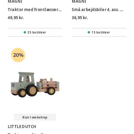
MAGNI
MAGNI
Traktor med frontlæsser og pull-back ass.
Små arbejdsbiler 4. ass. med pull back
49,95 kr.
36,95 kr.
25 butikker
13 butikker
Kun i webshop
LITTLE DUTCH