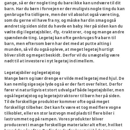
gange, så er der nogle ting du bare ikke kan undvære til dit
barn. Har du børn i forvejen er der muligvis nogle ting du kan
genbruge fra tidligere, men der vil absolut også være ting,
som du gerne vil have fra ny, og måske har din smag også
ændret sig siden sidst du havde en baby. Her på siden kan du
vælte dig i legetøjsbiler, -fly, -traktorer, -tog og mange andre
spændende ting. Legetøj kan ofte genbruges fra barn til
barn, men eftersom børn har det med at putte alting i
munden, så vil du også opleve, at meget legetøj hurtigt
bliver slidt og meget beskidt. Derfor vil du unægtelig være
nødt til at investere i nyt legetøj ind imellem.
Legetøjsbiler og legetøjstog
Mange børn og især drenge er vilde med legetøj med hjul. De
kan nemlig sige seje lyde og så er der fart over feltet. Derfor
fører vi naturligvis et stort udvalg af både legetøjsbiler, men
også legetøjstog og legetøjstraktorer til børn her på siden.
Til de forskellige produkter kommer ofte også meget
forskelligt tilbehør. Det kan fx være et tog med flere vogne
tilkoblet, eller en stor lastvogn med plads til flere biler i
lastrummet og på rampen. Vores produkter bliver
produceret i mange forskellige materialer alt efter, hvilket