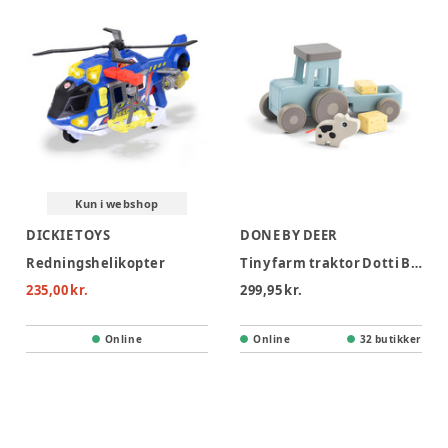
Kun i webshop
DICKIE TOYS
DONE BY DEER
Redningshelikopter
Tiny farm traktor Dotti Blå
235,00 kr.
299,95 kr.
Online
Online
32 butikker