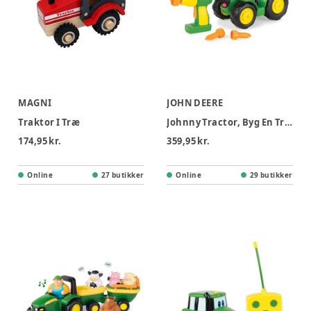
MAGNI
JOHN DEERE
Traktor I Træ
Johnny Tractor, Byg En Traktor
174,95 kr.
359,95 kr.
Online
27 butikker
Online
29 butikker