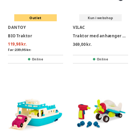
Outlet
Kun i webshop
DANTOY
VILAC
BIO Traktor
Traktor med anhænger og stabledyr
119,98 kr.
369,00 kr.
Før:
239,95 kr.
Online
Online