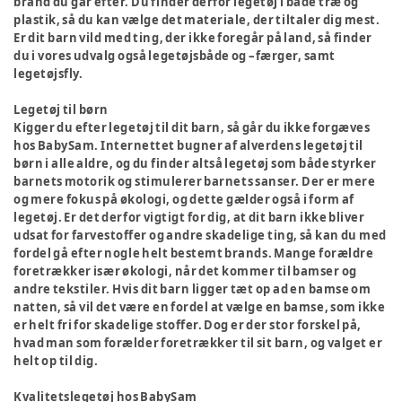
brand du går efter. Du finder derfor legetøj i både træ og
plastik, så du kan vælge det materiale, der tiltaler dig mest.
Er dit barn vild med ting, der ikke foregår på land, så finder
du i vores udvalg også legetøjsbåde og –færger, samt
legetøjsfly.
Legetøj til børn
Kigger du efter legetøj til dit barn, så går du ikke forgæves
hos BabySam. Internettet bugner af alverdens legetøj til
børn i alle aldre, og du finder altså legetøj som både styrker
barnets motorik og stimulerer barnets sanser. Der er mere
og mere fokus på økologi, og dette gælder også i form af
legetøj. Er det derfor vigtigt for dig, at dit barn ikke bliver
udsat for farvestoffer og andre skadelige ting, så kan du med
fordel gå efter nogle helt bestemt brands. Mange forældre
foretrækker især økologi, når det kommer til bamser og
andre tekstiler. Hvis dit barn ligger tæt op ad en bamse om
natten, så vil det være en fordel at vælge en bamse, som ikke
er helt fri for skadelige stoffer. Dog er der stor forskel på,
hvad man som forælder foretrækker til sit barn, og valget er
helt op til dig.
Kvalitetslegetøj hos BabySam