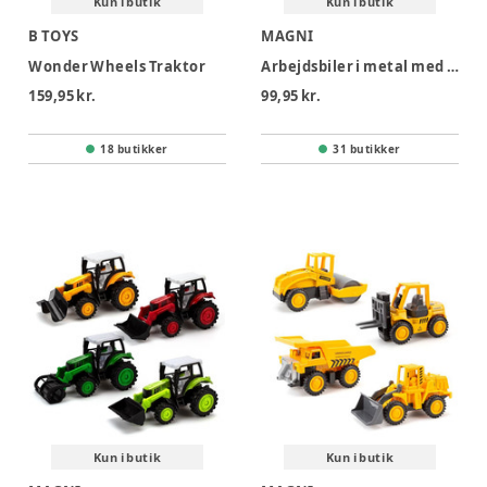
Kun i butik
Kun i butik
B TOYS
MAGNI
Wonder Wheels Traktor
Arbejdsbiler i metal med inerti 3 ass
159,95 kr.
99,95 kr.
18 butikker
31 butikker
Kun i butik
Kun i butik