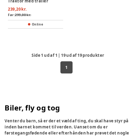
Traktor med trailer
239,20 kr.
Før:
299,00 kr.
Online
Side
1
ud af
1
|
19
ud af
19
produkter
1
Biler, fly og tog
Venter du barn, så er der et væld af ting, du skal have styr på
inden barnet kommet til verden. Uanset om du er
førstegangsfødende eller efterhånden har prøvet det nogle