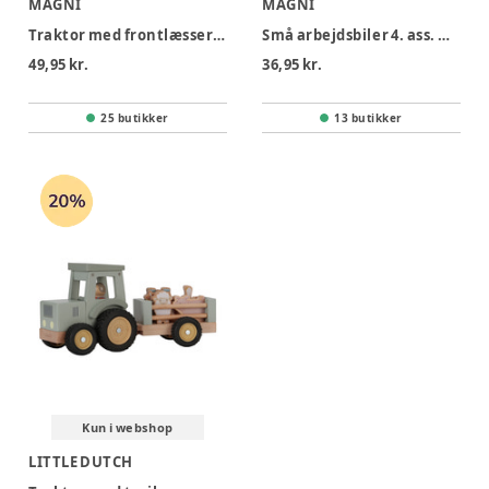
MAGNI
MAGNI
Traktor med frontlæsser og pull-back ass.
Små arbejdsbiler 4. ass. med pull back
49,95 kr.
36,95 kr.
25 butikker
13 butikker
Kun i webshop
LITTLE DUTCH