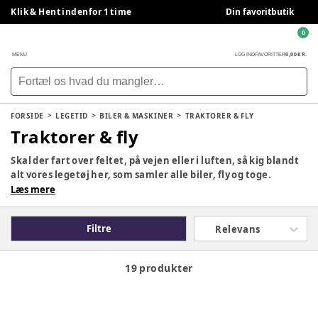
Klik & Hent indenfor 1 time
Din favoritbutik
0
0,00 KR.
MENU
LOG IND
FAVORITTER
FORSIDE
LEGETID
BILER & MASKINER
TRAKTORER & FLY
Traktorer & fly
Skal der fart over feltet, på vejen eller i luften, så kig blandt
alt vores legetøj her, som samler alle biler, fly og toge.
Læs mere
Filtre
Relevans
19 produkter