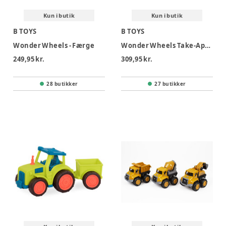
Kun i butik
Kun i butik
B TOYS
B TOYS
Wonder Wheels - Færge
Wonder Wheels Take-Apart Fly
249,95 kr.
309,95 kr.
28 butikker
27 butikker