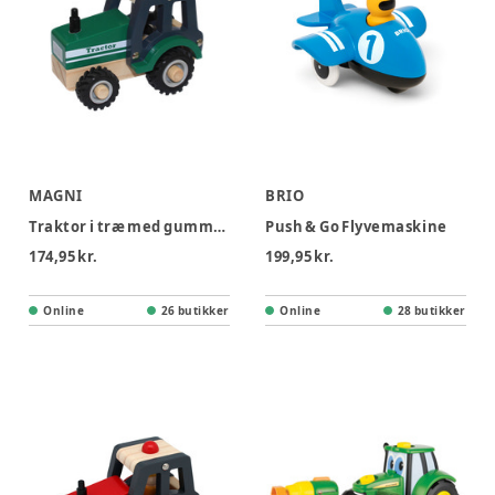
MAGNI
BRIO
Traktor i træ med gummihjul
Push & Go Flyvemaskine
174,95 kr.
199,95 kr.
Online
26 butikker
Online
28 butikker