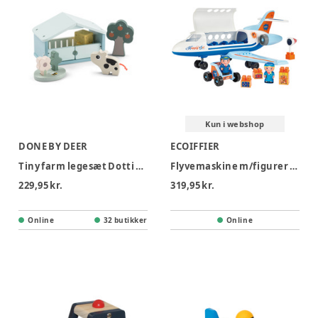
Kun i webshop
DONE BY DEER
ECOIFFIER
Tiny farm legesæt Dotti Farvemix
Flyvemaskine m/figurer og tilbehør
229,95 kr.
319,95 kr.
Online
32 butikker
Online