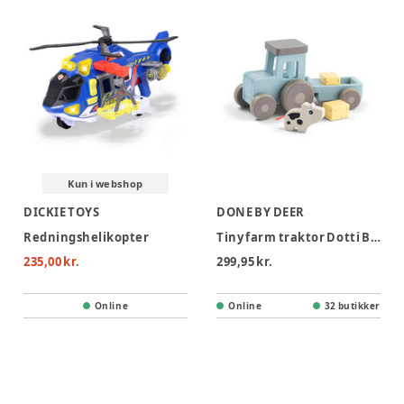
Kun i webshop
DICKIE TOYS
DONE BY DEER
Redningshelikopter
Tiny farm traktor Dotti Blå
235,00 kr.
299,95 kr.
Online
Online
32 butikker