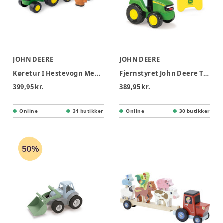
JOHN DEERE
JOHN DEERE
Køretur I Hestevogn Med Dyrelyde
Fjernstyret John Deere Traktor
399,95 kr.
389,95 kr.
Online
31 butikker
Online
30 butikker