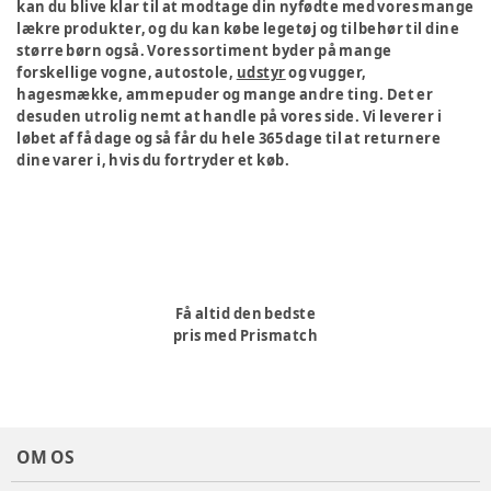
kan du blive klar til at modtage din nyfødte med vores mange
lækre produkter, og du kan købe legetøj og tilbehør til dine
større børn også. Vores sortiment byder på mange
forskellige vogne, autostole,
udstyr
og vugger,
hagesmække, ammepuder og mange andre ting. Det er
desuden utrolig nemt at handle på vores side. Vi leverer i
løbet af få dage og så får du hele 365 dage til at returnere
dine varer i, hvis du fortryder et køb.
Få altid den bedste
pris med Prismatch
OM OS