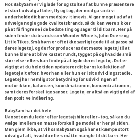
Hos BabySam er vi glade for og stolte af at kunne præsentere
et stort udvalg af biler, fly og tog, der med garanti vi
underholde dit barn med sjov i timevis. Vi gør meget ud af at
udvælge nogle gode kvalitetsbrands, så du kan være sikker
på at få fingrene i de bedste ting og sager til dit barn. Her på
siden finder du brands som Wonder Wheels, John Deere og
Little Tikes. Små børn er ofte ikke særligt gode til at passe på
deres legetøj, og derfor produceres det meste legetøj til at
kunne klare at blive kastet rundt, tygget på og hvad de små
størrelser ellers kan finde på at byde deres legetøj. Det er
vigtigt at du hele tiden opdaterer dit barns kollektion af
legetøj alt efter, hvor han eller hun er i sit udviklingsstadie.
Legetøj har nemlig stor betydning for udviklingen af
motorikken, balancen, koordinationen, koncentrationen,
samt deres forskellige sanser. Legetøj er altså en vigtig del af
den positive indlæring.
BabySam har det hele
Uanset om du leder efter legetøjsbiler eller –tog, så kan du
vælge imellem en masse forskellige modeller her på siden.
Men glem ikke, at vi hos BabySam også har et kæmpe stort
udvalg af alt, hvad du ellers måtte mangle til dit barn. Her