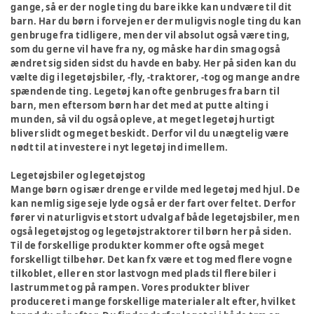
gange, så er der nogle ting du bare ikke kan undvære til dit
barn. Har du børn i forvejen er der muligvis nogle ting du kan
genbruge fra tidligere, men der vil absolut også være ting,
som du gerne vil have fra ny, og måske har din smag også
ændret sig siden sidst du havde en baby. Her på siden kan du
vælte dig i legetøjsbiler, -fly, -traktorer, -tog og mange andre
spændende ting. Legetøj kan ofte genbruges fra barn til
barn, men eftersom børn har det med at putte alting i
munden, så vil du også opleve, at meget legetøj hurtigt
bliver slidt og meget beskidt. Derfor vil du unægtelig være
nødt til at investere i nyt legetøj ind imellem.
Legetøjsbiler og legetøjstog
Mange børn og især drenge er vilde med legetøj med hjul. De
kan nemlig sige seje lyde og så er der fart over feltet. Derfor
fører vi naturligvis et stort udvalg af både legetøjsbiler, men
også legetøjstog og legetøjstraktorer til børn her på siden.
Til de forskellige produkter kommer ofte også meget
forskelligt tilbehør. Det kan fx være et tog med flere vogne
tilkoblet, eller en stor lastvogn med plads til flere biler i
lastrummet og på rampen. Vores produkter bliver
produceret i mange forskellige materialer alt efter, hvilket