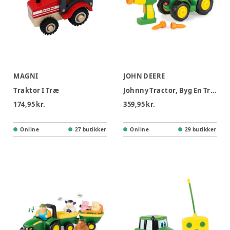
MAGNI
JOHN DEERE
Traktor I Træ
Johnny Tractor, Byg En Traktor
174,95 kr.
359,95 kr.
Online
27 butikker
Online
29 butikker