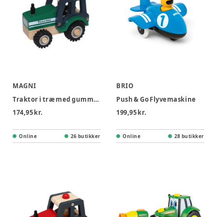
MAGNI
BRIO
Traktor i træ med gummihjul
Push & Go Flyvemaskine
174,95 kr.
199,95 kr.
Online
26 butikker
Online
28 butikker