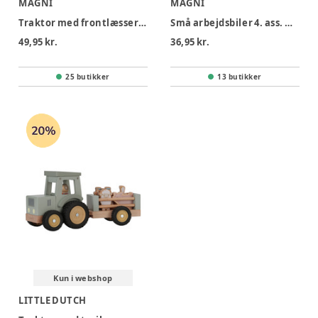
MAGNI
MAGNI
Traktor med frontlæsser og pull-back ass.
Små arbejdsbiler 4. ass. med pull back
49,95 kr.
36,95 kr.
25 butikker
13 butikker
Kun i webshop
LITTLE DUTCH