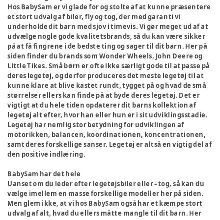
Hos BabySam er vi glade for og stolte af at kunne præsentere
et stort udvalg af biler, fly og tog, der med garanti vi
underholde dit barn med sjov i timevis. Vi gør meget ud af at
udvælge nogle gode kvalitetsbrands, så du kan være sikker
på at få fingrene i de bedste ting og sager til dit barn. Her på
siden finder du brands som Wonder Wheels, John Deere og
Little Tikes. Små børn er ofte ikke særligt gode til at passe på
deres legetøj, og derfor produceres det meste legetøj til at
kunne klare at blive kastet rundt, tygget på og hvad de små
størrelser ellers kan finde på at byde deres legetøj. Det er
vigtigt at du hele tiden opdaterer dit barns kollektion af
legetøj alt efter, hvor han eller hun er i sit udviklingsstadie.
Legetøj har nemlig stor betydning for udviklingen af
motorikken, balancen, koordinationen, koncentrationen,
samt deres forskellige sanser. Legetøj er altså en vigtig del af
den positive indlæring.
BabySam har det hele
Uanset om du leder efter legetøjsbiler eller –tog, så kan du
vælge imellem en masse forskellige modeller her på siden.
Men glem ikke, at vi hos BabySam også har et kæmpe stort
udvalg af alt, hvad du ellers måtte mangle til dit barn. Her