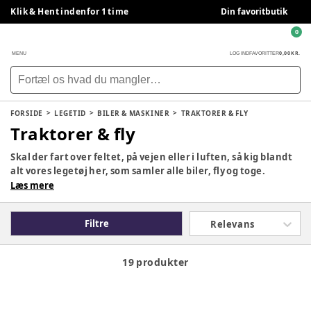
Klik & Hent indenfor 1 time
Din favoritbutik
0
0,00 KR.
MENU
LOG IND
FAVORITTER
FORSIDE
LEGETID
BILER & MASKINER
TRAKTORER & FLY
Traktorer & fly
Skal der fart over feltet, på vejen eller i luften, så kig blandt
alt vores legetøj her, som samler alle biler, fly og toge.
Læs mere
Filtre
Relevans
19 produkter