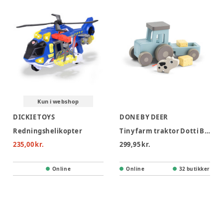
Kun i webshop
DICKIE TOYS
DONE BY DEER
Redningshelikopter
Tiny farm traktor Dotti Blå
235,00 kr.
299,95 kr.
Online
Online
32 butikker