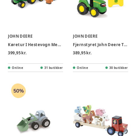
JOHN DEERE
JOHN DEERE
Køretur I Hestevogn Med Dyrelyde
Fjernstyret John Deere Traktor
399,95 kr.
389,95 kr.
Online
31 butikker
Online
30 butikker