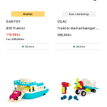
Outlet
Kun i webshop
DANTOY
VILAC
BIO Traktor
Traktor med anhænger og stabledyr
119,98 kr.
369,00 kr.
Før:
239,95 kr.
Online
Online