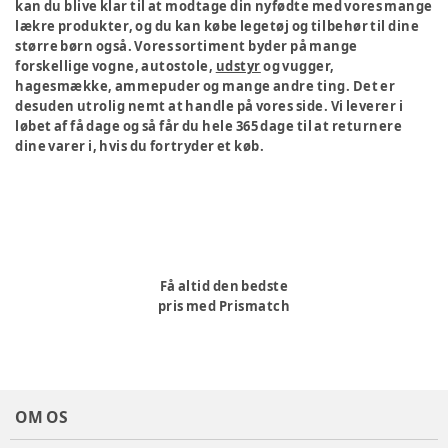
kan du blive klar til at modtage din nyfødte med vores mange
lækre produkter, og du kan købe legetøj og tilbehør til dine
større børn også. Vores sortiment byder på mange
forskellige vogne, autostole,
udstyr
og vugger,
hagesmække, ammepuder og mange andre ting. Det er
desuden utrolig nemt at handle på vores side. Vi leverer i
løbet af få dage og så får du hele 365 dage til at returnere
dine varer i, hvis du fortryder et køb.
Få altid den bedste
pris med Prismatch
OM OS