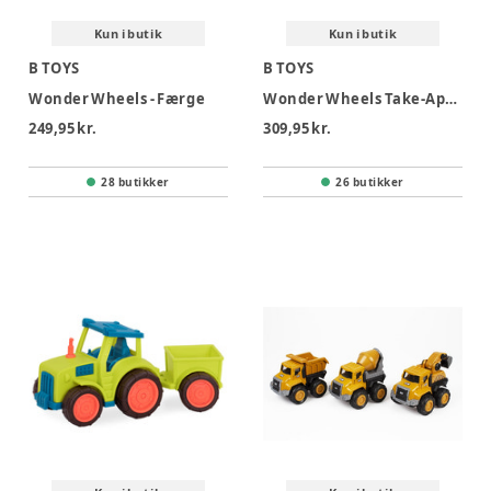
Kun i butik
Kun i butik
B TOYS
B TOYS
Wonder Wheels - Færge
Wonder Wheels Take-Apart Fly
249,95 kr.
309,95 kr.
28 butikker
26 butikker