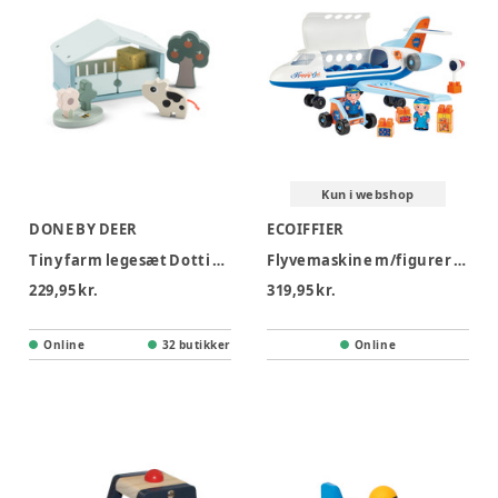
Kun i webshop
DONE BY DEER
ECOIFFIER
Tiny farm legesæt Dotti Farvemix
Flyvemaskine m/figurer og tilbehør
229,95 kr.
319,95 kr.
Online
32 butikker
Online