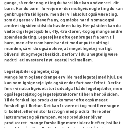
gange, så er der nogle ting du bare ikke kan undvære til dit
barn. Har du børn i forvejen er der muligvis nogle ting du kan
genbruge fra tidligere, men der vil absolut også være ting,
som du gerne vil have fra ny, og måske har din smag også
ændret sig siden sidst du havde en baby. Her på siden kan du
vælte dig i legetøjsbiler, -fly, -traktorer, -tog og mange andre
spændende ting. Legetøj kan ofte genbruges fra barn til
barn, men eftersom børn har det med at putte alting i
munden, så vil du også opleve, at meget legetøj hurtigt
bliver slidt og meget beskidt. Derfor vil du unægtelig være
nødt til at investere i nyt legetøj ind imellem.
Legetøjsbiler og legetøjstog
Mange børn og især drenge er vilde med legetøj med hjul. De
kan nemlig sige seje lyde og så er der fart over feltet. Derfor
fører vi naturligvis et stort udvalg af både legetøjsbiler, men
også legetøjstog og legetøjstraktorer til børn her på siden.
Til de forskellige produkter kommer ofte også meget
forskelligt tilbehør. Det kan fx være et tog med flere vogne
tilkoblet, eller en stor lastvogn med plads til flere biler i
lastrummet og på rampen. Vores produkter bliver
produceret i mange forskellige materialer alt efter, hvilket