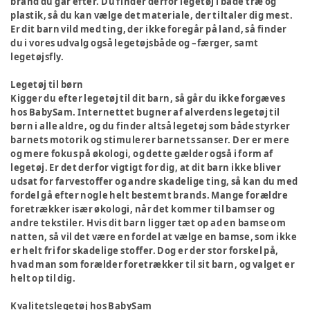
brand du går efter. Du finder derfor legetøj i både træ og
plastik, så du kan vælge det materiale, der tiltaler dig mest.
Er dit barn vild med ting, der ikke foregår på land, så finder
du i vores udvalg også legetøjsbåde og –færger, samt
legetøjsfly.
Legetøj til børn
Kigger du efter legetøj til dit barn, så går du ikke forgæves
hos BabySam. Internettet bugner af alverdens legetøj til
børn i alle aldre, og du finder altså legetøj som både styrker
barnets motorik og stimulerer barnets sanser. Der er mere
og mere fokus på økologi, og dette gælder også i form af
legetøj. Er det derfor vigtigt for dig, at dit barn ikke bliver
udsat for farvestoffer og andre skadelige ting, så kan du med
fordel gå efter nogle helt bestemt brands. Mange forældre
foretrækker især økologi, når det kommer til bamser og
andre tekstiler. Hvis dit barn ligger tæt op ad en bamse om
natten, så vil det være en fordel at vælge en bamse, som ikke
er helt fri for skadelige stoffer. Dog er der stor forskel på,
hvad man som forælder foretrækker til sit barn, og valget er
helt op til dig.
Kvalitetslegetøj hos BabySam