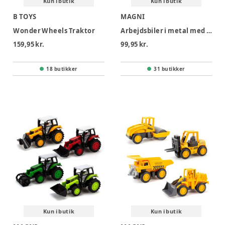
Kun i butik
Kun i butik
B TOYS
MAGNI
Wonder Wheels Traktor
Arbejdsbiler i metal med inerti 3 ass
159,95 kr.
99,95 kr.
18 butikker
31 butikker
Kun i butik
Kun i butik