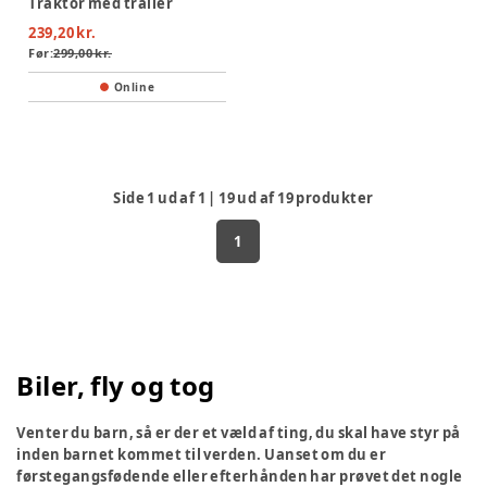
Traktor med trailer
239,20 kr.
Før:
299,00 kr.
Online
Side
1
ud af
1
|
19
ud af
19
produkter
1
Biler, fly og tog
Venter du barn, så er der et væld af ting, du skal have styr på
inden barnet kommet til verden. Uanset om du er
førstegangsfødende eller efterhånden har prøvet det nogle