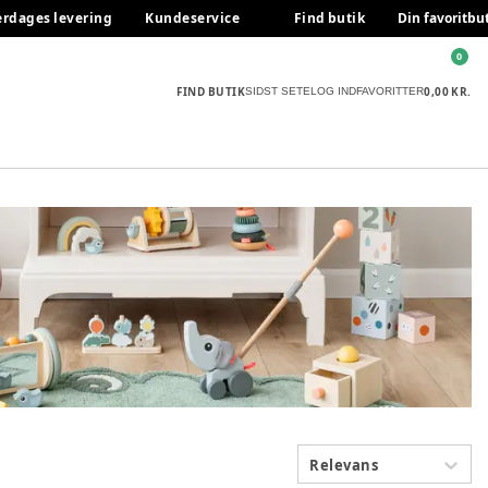
erdages levering
Kundeservice
Find butik
Din favoritbu
0
FIND BUTIK
0,00 KR.
SIDST SETE
LOG IND
FAVORITTER
Relevans