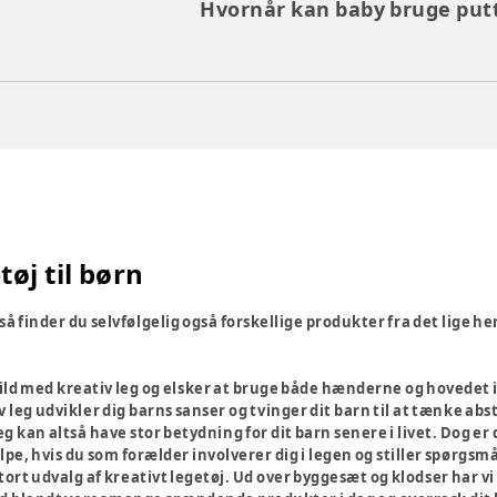
Hvornår kan baby bruge put
tøj til børn
, så finder du selvfølgelig også forskellige produkter fra det lig
vild med kreativ leg og elsker at bruge både hænderne og hovedet 
 leg udvikler dig barns sanser og tvinger dit barn til at tænke ab
g kan altså have stor betydning for dit barn senere i livet. Dog er 
pe, hvis du som forælder involverer dig i legen og stiller spørgsmå
ort udvalg af kreativt legetøj. Ud over byggesæt og klodser har vi