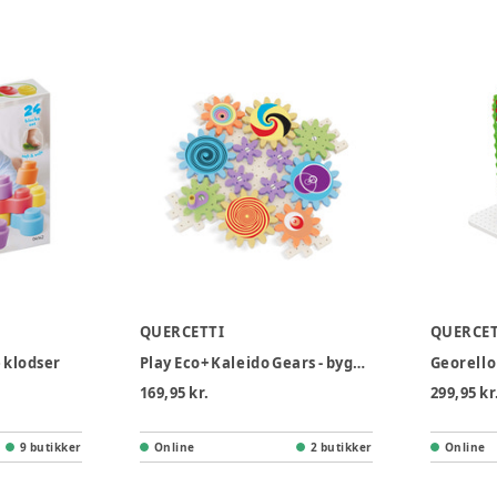
QUERCETTI
QUERCET
e klodser
Play Eco+ Kaleido Gears - byggesæt med tandhjul
Georello
169,95 kr.
299,95 kr
9 butikker
Online
2 butikker
Online