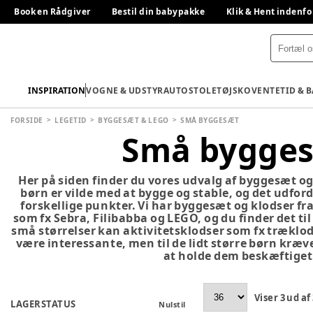
Book en Rådgiver
Bestil din babypakke
Klik & Hent indenfo
INSPIRATION
VOGNE & UDSTYR
AUTOSTOLE
TØJ
SKO
VENTETID & 
FORSIDE
LEGETID
BYGGESÆT & LEGO
SMÅ BYGGESÆT
Små bygge
Her på siden finder du vores udvalg af byggesæt og 
børn er vilde med at bygge og stable, og det udfor
forskellige punkter. Vi har byggesæt og klodser 
som fx Sebra, Filibabba og LEGO, og du finder det til b
små størrelser kan aktivitetsklodser som fx træklod
være interessante, men til de lidt større børn kræv
at holde dem beskæftiget
Viser
3
ud af
LAGERSTATUS
Nulstil