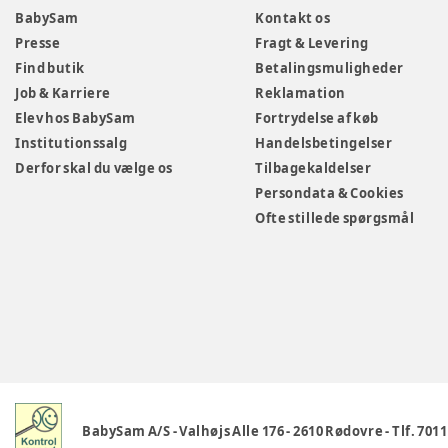
BabySam
Kontakt os
Presse
Fragt & Levering
Find butik
Betalingsmuligheder
Job & Karriere
Reklamation
Elev hos BabySam
Fortrydelse af køb
Institutionssalg
Handelsbetingelser
Derfor skal du vælge os
Tilbagekaldelser
Persondata & Cookies
Ofte stillede spørgsmål
BabySam A/S
-
Valhøjs Alle 176
-
2610 Rødovre
-
Tlf. 701