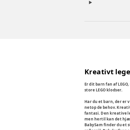
Kreativt lege
Er dit barn fan af LEGO
store LEGO klodser.
Har du et barn, der er 
netop de behov. Kreativ
fantasi. Den kreative le
men hertil kan det hjæl
BabySam finder du et st