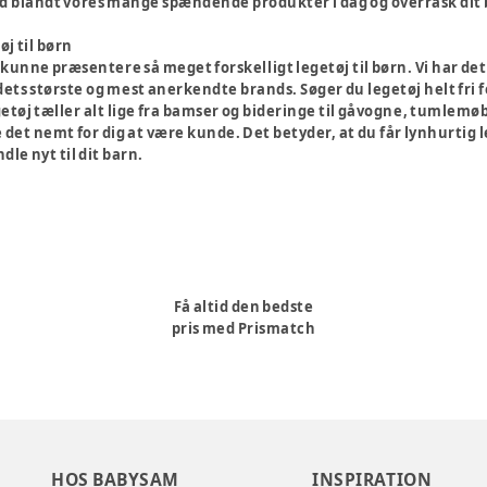
ed blandt vores mange spændende produkter i dag og overrask dit
øj til børn
t kunne præsentere så meget forskelligt legetøj til børn. Vi har det
ets største og mest anerkendte brands. Søger du legetøj helt fri fo
getøj tæller alt lige fra bamser og bideringe til gåvogne, tumlemø
re det nemt for dig at være kunde. Det betyder, at du får lynhurti
le nyt til dit barn.
Få altid den bedste
pris med Prismatch
HOS BABYSAM
INSPIRATION