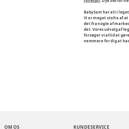
rollespil
. Dyk derfor n
BabySam har alt i leget
Vi er meget stolte af a
det fra nogle af marked
det. Vores udvalg af le
forsøger vi altid at gø
nemmere for dig at hand
OM OS
KUNDESERVICE