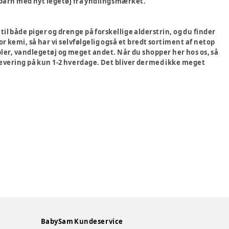
 barn med nyt legetøj fra yndlingsmærket.
 til både piger og drenge på forskellige alderstrin, og du finder
r kemi, så har vi selvfølgelig også et bredt sortiment af netop
bler, vandlegetøj og meget andet. Når du shopper her hos os, så
g levering på kun 1-2 hverdage. Det bliver dermed ikke meget
BabySam Kundeservice