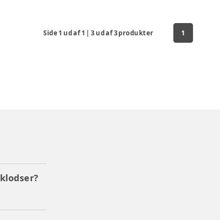
Side
1
ud af
1
|
3
ud af
3
produkter
1
klodser?