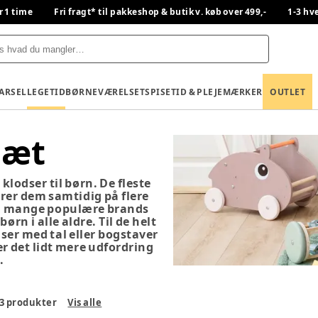
r 1 time
Fri fragt* til pakkeshop & butik v. køb over 499,-
1-3 hv
BARSEL
LEGETID
BØRNEVÆRELSET
SPISETID & PLEJE
MÆRKER
OUTLET
sæt
klodser til børn. De fleste
drer dem samtidig på flere
fra mange populære brands
ørn i alle aldre. Til de helt
ser med tal eller bogstaver
er det lidt mere udfordring
.
3
produkter
Vis alle