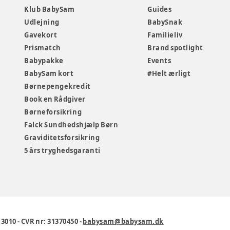
Klub BabySam
Guides
Udlejning
BabySnak
Gavekort
Familieliv
Prismatch
Brand spotlight
Babypakke
Events
BabySam kort
#Helt ærligt
Børnepengekredit
Book en Rådgiver
Børneforsikring
Falck Sundhedshjælp Børn
Graviditetsforsikring
5 års tryghedsgaranti
1 3010
-
CVR nr: 31370450
-
babysam@babysam.dk