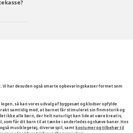
tekasse?
e her. Vi har desuden også smarte opbevaringskasser formet som
i legen, så kan vores udvalg af byggesæt og klodser opfylde
strakt samtidig med, at barnet får stimuleret sin finmotorik og
det ikke alle børn, der helt naturligt kan lide at være kreativ,
l, som får dit barn til at tænke i anderledes og skæve baner. Hos
 også musiklegetøj, diverse spil, samt
kostumer og tilbehør til