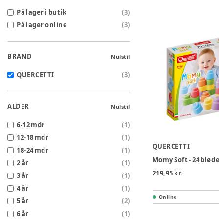
På lager i butik
(
3
)
På lager online
(
3
)
BRAND
Nulstil
QUERCETTI
(
3
)
ALDER
Nulstil
6-12 mdr
(
1
)
12-18 mdr
(
1
)
QUERCETTI
18-24 mdr
(
1
)
Momy Soft - 24 blød
2 år
(
1
)
219,95 kr.
3 år
(
1
)
4 år
(
1
)
Online
5 år
(
2
)
6 år
(
1
)